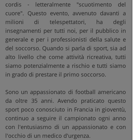
cordis - letteralmente "scuotimento del
cuore". Questo evento, avvenuto davanti a
milioni di telespettatori, ha degli
insegnamenti per tutti noi, per il pubblico in
generale e per i professionisti della salute e
del soccorso. Quando si parla di sport, sia ad
alto livello che come attività ricreativa, tutti
siamo potenzialmente a rischio e tutti siamo
in grado di prestare il primo soccorso.
Sono un appassionato di football americano
da oltre 35 anni. Avendo praticato questo
sport poco conosciuto in Francia in gioventù,
continuo a seguire il campionato ogni anno
con l'entusiasmo di un appassionato e con
l'occhio di un medico d'urgenza.