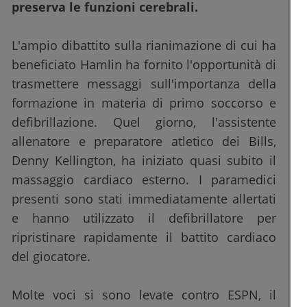
preserva le funzioni cerebrali.
L'ampio dibattito sulla rianimazione di cui ha
beneficiato Hamlin ha fornito l'opportunità di
trasmettere messaggi sull'importanza della
formazione in materia di primo soccorso e
defibrillazione. Quel giorno, l'assistente
allenatore e preparatore atletico dei Bills,
Denny Kellington, ha iniziato quasi subito il
massaggio cardiaco esterno. I paramedici
presenti sono stati immediatamente allertati
e hanno utilizzato il defibrillatore per
ripristinare rapidamente il battito cardiaco
del giocatore.
Molte voci si sono levate contro ESPN, il