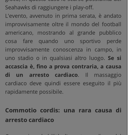
Seahawks di raggiungere i play-off.
L'evento, avvenuto in prima serata, è andato
improvvisamente oltre il mondo del football
americano, mostrando al grande pubblico
cosa fare quando uno sportivo perde
improvvisamente conoscenza in campo, in
uno stadio o in qualsiasi altro luogo.
Se si
accascia è, fino a prova contraria, a causa
di un arresto cardiaco
. Il massaggio
cardiaco deve quindi essere eseguito il più
rapidamente possibile.
Commotio cordis: una rara causa di
arresto cardiaco