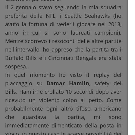
Il 2 gennaio stavo seguendo la mia squadra
preferita della NFL, i Seattle Seahawks (ho
avuto la fortuna di vederli giocare nel 2013,
anno in cui si sono laureati campioni).
Mentre scorrevo i resoconti delle altre partite
nell'intervallo, ho appreso che la partita tra i
Buffalo Bills e i Cincinnati Bengals era stata
sospesa.
In quel momento ho visto il replay del
placcaggio su
Damar Hamlin
, safety dei
Bills. Hamlin è crollato 10 secondi dopo aver
ricevuto un violento colpo al petto. Come
probabilmente ogni altro tifoso americano
che guardava la partita, mi sono
immediatamente dimenticato della posta in
gioco, in questo caso le scarse possibilità dei