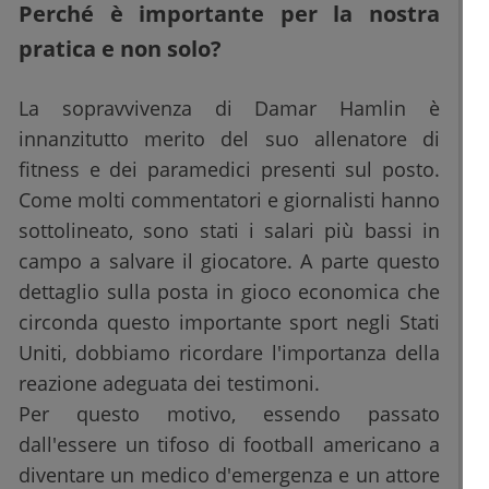
Perché è importante per la nostra
pratica e non solo?
La sopravvivenza di Damar Hamlin è
innanzitutto merito del suo allenatore di
fitness e dei paramedici presenti sul posto.
Come molti commentatori e giornalisti hanno
sottolineato, sono stati i salari più bassi in
campo a salvare il giocatore. A parte questo
dettaglio sulla posta in gioco economica che
circonda questo importante sport negli Stati
Uniti, dobbiamo ricordare l'importanza della
reazione adeguata dei testimoni.
Per questo motivo, essendo passato
dall'essere un tifoso di football americano a
diventare un medico d'emergenza e un attore