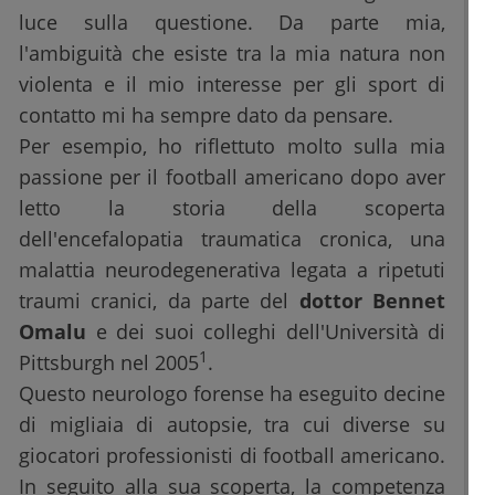
luce sulla questione. Da parte mia,
l'ambiguità che esiste tra la mia natura non
violenta e il mio interesse per gli sport di
contatto mi ha sempre dato da pensare.
Per esempio, ho riflettuto molto sulla mia
passione per il football americano dopo aver
letto la storia della scoperta
dell'encefalopatia traumatica cronica, una
malattia neurodegenerativa legata a ripetuti
traumi cranici, da parte del
dottor Bennet
Omalu
e dei suoi colleghi dell'Università di
1
Pittsburgh nel 2005
.
Questo neurologo forense ha eseguito decine
di migliaia di autopsie, tra cui diverse su
giocatori professionisti di football americano.
In seguito alla sua scoperta, la competenza