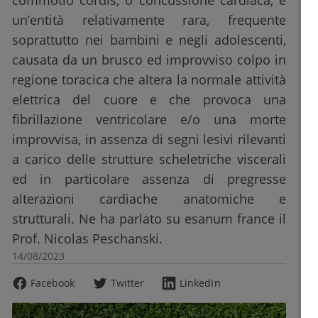
commotio cordis, o concussione cardiaca, è
un’entità relativamente rara, frequente
soprattutto nei bambini e negli adolescenti,
causata da un brusco ed improvviso colpo in
regione toracica che altera la normale attività
elettrica del cuore e che provoca una
fibrillazione ventricolare e/o una morte
improvvisa, in assenza di segni lesivi rilevanti
a carico delle strutture scheletriche viscerali
ed in particolare assenza di pregresse
alterazioni cardiache anatomiche e
strutturali. Ne ha parlato su esanum france il
Prof. Nicolas Peschanski.
14/08/2023
Facebook
Twitter
LinkedIn