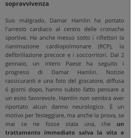
sopravvivenza
Suo malgrado, Damar Hamlin ha portato
l'arresto cardiaco al centro delle cronache
sportive. Ha anche messo sotto i riflettori la
rianimazione cardiopolmonare (RCP), la
defibrillazione precoce e i soccorritori. Dal 2
gennaio, un intero Paese ha seguito i
progressi di Damar Hamlin. Notizie
rassicuranti e una foto del giocatore, diffusa
6 giorni dopo, hanno subito fatto pensare a
un esito favorevole. Hamlin non sembra aver
riportato alcun danno neurologico. È un
motivo per festeggiare, ma anche la prova, se
mai ce ne fosse stata una, che
un
trattamento immediato salva la vita e