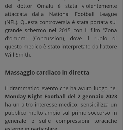
del dottor Omalu è stata violentemente
attaccata dalla National Football League
(NFL). Questa controversia è stata portata sul
grande schermo nel 2015 con il film "Zona
d'ombra" (Concussion), dove il ruolo di
questo medico è stato interpretato dall'attore
Will Smith.
Massaggio cardiaco in diretta
Il drammatico evento che ha avuto luogo nel
Monday Night Football del 2 gennaio 2023
ha un altro interesse medico: sensibilizza un
pubblico molto ampio sul primo soccorso in
generale e sulle compressioni toraciche
esterne in particolare.