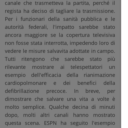
canale che trasmetteva la partita, perché il
regista ha deciso di tagliare la trasmissione.
Per i funzionari della sanità pubblica e le
autorità federali, l'impatto sarebbe stato
ancora maggiore se la copertura televisiva
non fosse stata interrotta, impedendo loro di
vedere le misure salvavita adottate in campo.
Tutti ritengono che sarebbe stato più
rilevante mostrare ai telespettatori un
esempio dell'efficacia della rianimazione
cardiopolmonare e dei benefici della
defibrillazione precoce. In breve, per
dimostrare che salvare una vita a volte è
molto semplice. Qualche decina di minuti
dopo, molti altri canali hanno mostrato
questa scena. ESPN ha seguito l'esempio