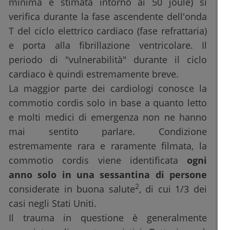
minima è stimata intorno ai 50 joule) si
verifica durante la fase ascendente dell'onda
T del ciclo elettrico cardiaco (fase refrattaria)
e porta alla fibrillazione ventricolare. Il
periodo di "vulnerabilità" durante il ciclo
cardiaco è quindi estremamente breve.
La maggior parte dei cardiologi conosce la
commotio cordis solo in base a quanto letto
e molti medici di emergenza non ne hanno
mai sentito parlare. Condizione
estremamente rara e raramente filmata, la
commotio cordis viene identificata
ogni
anno solo in una sessantina di persone
2
considerate in buona salute
, di cui 1/3 dei
casi negli Stati Uniti.
Il trauma in questione è generalmente