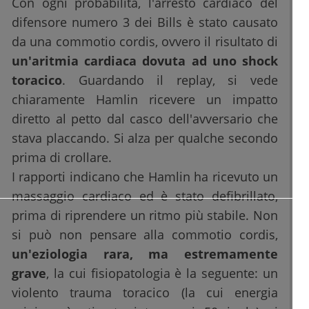
Con ogni probabilità, l'arresto cardiaco del
difensore numero 3 dei Bills è stato causato
da una commotio cordis, ovvero il risultato di
un'aritmia cardiaca dovuta ad uno shock
toracico
. Guardando il replay, si vede
chiaramente Hamlin ricevere un impatto
diretto al petto dal casco dell'avversario che
stava placcando. Si alza per qualche secondo
prima di crollare.
I rapporti indicano che Hamlin ha ricevuto un
massaggio cardiaco ed è stato defibrillato,
prima di riprendere un ritmo più stabile. Non
si può non pensare alla commotio cordis,
un'eziologia rara, ma estremamente
grave
, la cui fisiopatologia è la seguente: un
violento trauma toracico (la cui energia