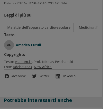
Pediatrics. 2006 Apr;117(4):e656-62. PMID: 16510614.
Leggi di più su
Malattie dell'apparato cardiovascolare
Medicina d'emerg
Testo
Amedeo Cutuli
AC
Copyrights
Testo:
esanum.fr
Prof. Nicolas Peschanski
Foto:
AdobeStock
New Africa
Facebook
Twitter
LinkedIn
Potrebbe interessarti anche