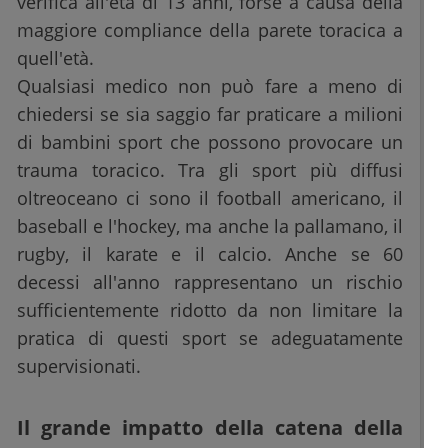
verifica all'età di 13 anni, forse a causa della
maggiore compliance della parete toracica a
quell'età.
Qualsiasi medico non può fare a meno di
chiedersi se sia saggio far praticare a milioni
di bambini sport che possono provocare un
trauma toracico. Tra gli sport più diffusi
oltreoceano ci sono il football americano, il
baseball e l'hockey, ma anche la pallamano, il
rugby, il karate e il calcio. Anche se 60
decessi all'anno rappresentano un rischio
sufficientemente ridotto da non limitare la
pratica di questi sport se adeguatamente
supervisionati.
Il grande impatto della catena della