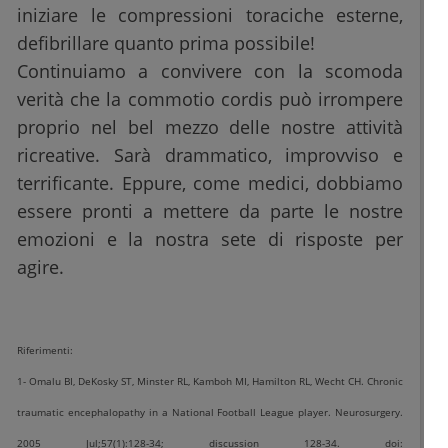
iniziare le compressioni toraciche esterne,
defibrillare quanto prima possibile!
Continuiamo a convivere con la scomoda
verità che la commotio cordis può irrompere
proprio nel bel mezzo delle nostre attività
ricreative. Sarà drammatico, improvviso e
terrificante. Eppure, come medici, dobbiamo
essere pronti a mettere da parte le nostre
emozioni e la nostra sete di risposte per
agire.
Riferimenti:
1- Omalu BI, DeKosky ST, Minster RL, Kamboh MI, Hamilton RL, Wecht CH. Chronic
traumatic encephalopathy in a National Football League player. Neurosurgery.
2005 Jul;57(1):128-34; discussion 128-34. doi: