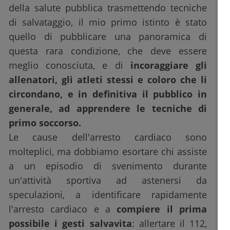
della salute pubblica trasmettendo tecniche
di salvataggio, il mio primo istinto è stato
quello di pubblicare una panoramica di
questa rara condizione, che deve essere
meglio conosciuta, e di
incoraggiare gli
allenatori, gli atleti stessi e coloro che li
circondano, e in definitiva il pubblico in
generale, ad apprendere le tecniche di
primo soccorso.
Le cause dell'arresto cardiaco sono
molteplici, ma dobbiamo esortare chi assiste
a un episodio di svenimento durante
un'attività sportiva ad astenersi da
speculazioni, a identificare rapidamente
l'arresto cardiaco e a
compiere il prima
possibile i gesti salvavita
: allertare il 112,