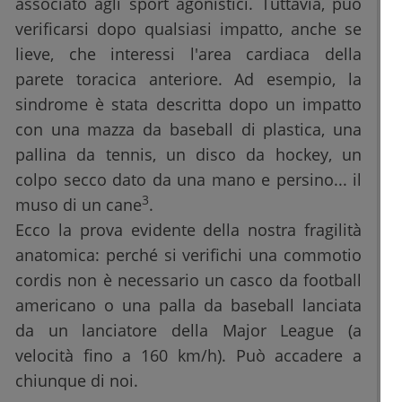
associato agli sport agonistici. Tuttavia, può
verificarsi dopo qualsiasi impatto, anche se
lieve, che interessi l'area cardiaca della
parete toracica anteriore. Ad esempio, la
sindrome è stata descritta dopo un impatto
con una mazza da baseball di plastica, una
pallina da tennis, un disco da hockey, un
colpo secco dato da una mano e persino... il
3
muso di un cane
.
Ecco la prova evidente della nostra fragilità
anatomica: perché si verifichi una commotio
cordis non è necessario un casco da football
americano o una palla da baseball lanciata
da un lanciatore della Major League (a
velocità fino a 160 km/h). Può accadere a
chiunque di noi.