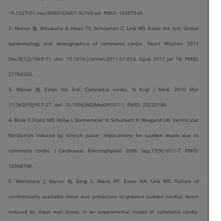
10.1227/01.neu.0000163407.92769.ed. PMID: 15987548.
2- Maron BJ, Ahluwalia A, Haas TS, Semsarian C, Link MS, Estes NA 3rd. Global
epidemiology and demographics of commotio cordis. Heart Rhythm. 2011
Dec;8(12):1969-71. doi: 10.1016/j.hrthm.2011.07.014. Epub 2011 Jul 18. PMID:
21763255.
3- Maron BJ, Estes NA 3rd. Commotio cordis. N Engl J Med. 2010 Mar
11;362(10):917-27. doi: 10.1056/NEJMra0910111. PMID: 20220186.
4- Bode F, Franz MR, Wilke I, Bonnemeier H, Schunkert H, Wiegand UK. Ventricular
fibrillation induced by stretch pulse: implications for sudden death due to
commotio cordis. J Cardiovasc Electrophysiol. 2006 Sep;17(9):1011-7. PMID:
16948746.
5- Weinstock J, Maron BJ, Song C, Mane PP, Estes NA, Link MS. Failure of
commercially available chest wall protectors to prevent sudden cardiac death
induced by chest wall blows in an experimental model of commotio cordis.