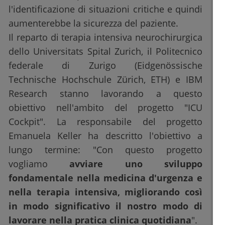
l'identificazione di situazioni critiche e quindi
aumenterebbe la sicurezza del paziente.
Il reparto di terapia intensiva neurochirurgica
dello Universitats Spital Zurich, il Politecnico
federale di Zurigo (Eidgenössische
Technische Hochschule Zürich, ETH) e IBM
Research stanno lavorando a questo
obiettivo nell'ambito del progetto "ICU
Cockpit". La responsabile del progetto
Emanuela Keller ha descritto l'obiettivo a
lungo termine: "Con questo progetto
vogliamo
avviare uno sviluppo
fondamentale nella medicina d'urgenza e
nella terapia intensiva, migliorando così
in modo significativo il nostro modo di
lavorare nella pratica clinica quotidiana
".