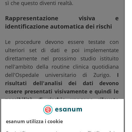
sì che questo diventi realtà.
Rappresentazione visiva e
identificazione automatica dei rischi
Le procedure devono essere testate con
ulteriori set di dati e poi implementate
direttamente nel prossimo studio istituito
nell'ambito della routine clinica quotidiana
dell'Ospedale universitario di Zurigo.
I
risultati dell'analisi dei dati devono
essere presentati visivamente e quindi le
possibilità di rischio vengono rilevate
automaticamente nei reparti di terapia
intensiva dei pazienti.
Inoltre, la
esanum utilizza i cookie
collaborazione con IBM Research continuerà