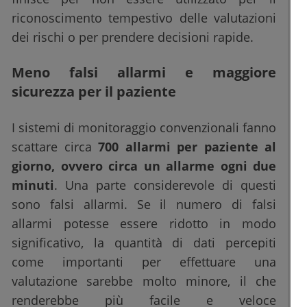
riconoscimento tempestivo delle valutazioni
dei rischi o per prendere decisioni rapide.
Meno falsi allarmi e maggiore
sicurezza per il paziente
I sistemi di monitoraggio convenzionali fanno
scattare circa
700 allarmi per paziente al
giorno, ovvero circa un allarme ogni due
minuti
. Una parte considerevole di questi
sono falsi allarmi. Se il numero di falsi
allarmi potesse essere ridotto in modo
significativo, la quantità di dati percepiti
come importanti per effettuare una
valutazione sarebbe molto minore, il che
renderebbe più facile e veloce