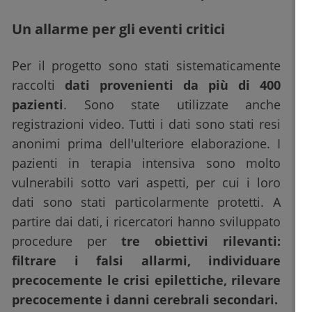
Un allarme per gli eventi critici
Per il progetto sono stati sistematicamente
raccolti
dati provenienti da più di 400
pazienti
. Sono state utilizzate anche
registrazioni video. Tutti i dati sono stati resi
anonimi prima dell'ulteriore elaborazione. I
pazienti in terapia intensiva sono molto
vulnerabili sotto vari aspetti, per cui i loro
dati sono stati particolarmente protetti. A
partire dai dati, i ricercatori hanno sviluppato
procedure per
tre obiettivi rilevanti:
filtrare i falsi allarmi, individuare
precocemente le crisi epilettiche, rilevare
precocemente i danni cerebrali secondari.