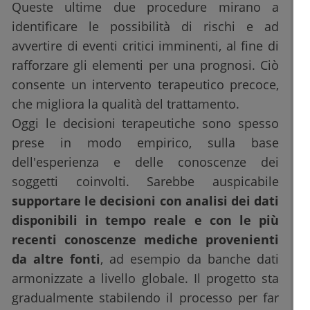
Queste ultime due procedure mirano a
identificare le possibilità di rischi e ad
avvertire di eventi critici imminenti, al fine di
rafforzare gli elementi per una prognosi. Ciò
consente un intervento terapeutico precoce,
che migliora la qualità del trattamento.
Oggi le decisioni terapeutiche sono spesso
prese in modo empirico, sulla base
dell'esperienza e delle conoscenze dei
soggetti coinvolti. Sarebbe auspicabile
supportare le decisioni con analisi dei dati
disponibili in tempo reale e con le più
recenti conoscenze mediche provenienti
da altre fonti
, ad esempio da banche dati
armonizzate a livello globale. Il progetto sta
gradualmente stabilendo il processo per far