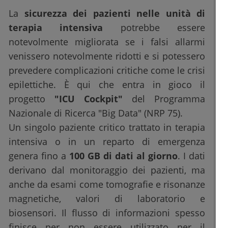
La
sicurezza dei pazienti nelle unità di
terapia intensiva
potrebbe essere
notevolmente migliorata se i falsi allarmi
venissero notevolmente ridotti e si potessero
prevedere complicazioni critiche come le crisi
epilettiche. È qui che entra in gioco il
progetto
"ICU Cockpit"
del Programma
Nazionale di Ricerca "Big Data" (NRP 75).
Un singolo paziente critico trattato in terapia
intensiva o in un reparto di emergenza
genera fino a
100 GB di dati al giorno
. I dati
derivano dal monitoraggio dei pazienti, ma
anche da esami come tomografie e risonanze
magnetiche, valori di laboratorio e
biosensori. Il flusso di informazioni spesso
finisce per non essere utilizzato per il