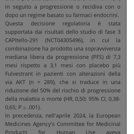
in seguito a progressione o recidiva con o
dopo un regime basato su farmaci endocrini.
Questa decisione regolatoria è stata
supportata dai risultati dello studio di fase 3
CAPItello-291 (NCT04305496), in cui la
combinazione ha prodotto una sopravvivenza
mediana libera da progressione (PFS) di 7,3
mesi rispetto a 3,1 mesi con placebo più
Fulvestrant in pazienti con alterazioni della
via AKT (n = 289), che si traduce in una
riduzione del 50% del rischio di progressione
della malattia o morte (HR, 0,50; 95% CI, 0,38-
0,65; P ≤ .001).
In precedenza, nell'aprile 2024, la European
Medicines Agency's Committee for Medicinal
Products for Human Use aveva