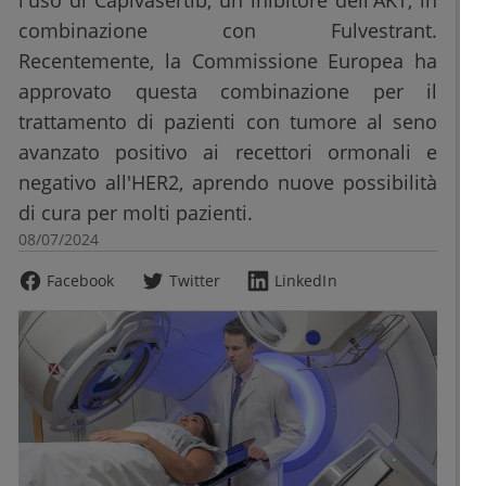
l'uso di Capivasertib, un inibitore dell'AKT, in
combinazione con Fulvestrant.
Recentemente, la Commissione Europea ha
approvato questa combinazione per il
trattamento di pazienti con tumore al seno
avanzato positivo ai recettori ormonali e
negativo all'HER2, aprendo nuove possibilità
di cura per molti pazienti.
08/07/2024
Facebook
Twitter
LinkedIn