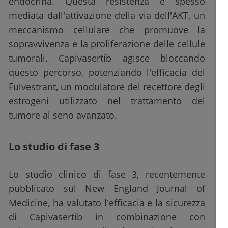
endocrina. Questa resistenza è spesso
mediata dall'attivazione della via dell'AKT, un
meccanismo cellulare che promuove la
sopravvivenza e la proliferazione delle cellule
tumorali. Capivasertib agisce bloccando
questo percorso, potenziando l'efficacia del
Fulvestrant, un modulatore del recettore degli
estrogeni utilizzato nel trattamento del
tumore al seno avanzato.
Lo studio di fase 3
Lo studio clinico di fase 3, recentemente
pubblicato sul New England Journal of
Medicine, ha valutato l'efficacia e la sicurezza
di Capivasertib in combinazione con