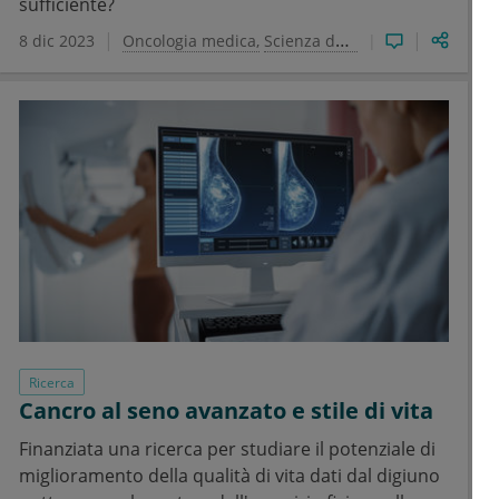
sufficiente?
8 dic 2023
Oncologia medica
Scienza dell'alimentazione
Ricerca
Cancro al seno avanzato e stile di vita
Finanziata una ricerca per studiare il potenziale di
miglioramento della qualità di vita dati dal digiuno