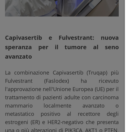
Capivasertib e Fulvestrant: nuova
speranza per il tumore al seno
avanzato
La combinazione Capivasertib (Truqap) più
Fulvestrant (Faslodex) ha ricevuto
l'approvazione nell'Unione Europea (UE) per il
trattamento di pazienti adulte con carcinoma
mammario localmente avanzato o
metastatico positivo al recettore degli
estrogeni (ER) e HER2-negativo che presenta
una o più alterazioni di PIK3CA, AKT1 o PTEN,