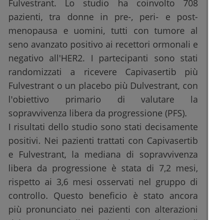
Fulvestrant. Lo studio ha coinvolto 708
pazienti, tra donne in pre-, peri- e post-
menopausa e uomini, tutti con tumore al
seno avanzato positivo ai recettori ormonali e
negativo all'HER2. I partecipanti sono stati
randomizzati a ricevere Capivasertib più
Fulvestrant o un placebo più Dulvestrant, con
l'obiettivo primario di valutare la
sopravvivenza libera da progressione (PFS).
I risultati dello studio sono stati decisamente
positivi. Nei pazienti trattati con Capivasertib
e Fulvestrant, la mediana di sopravvivenza
libera da progressione è stata di 7,2 mesi,
rispetto ai 3,6 mesi osservati nel gruppo di
controllo. Questo beneficio è stato ancora
più pronunciato nei pazienti con alterazioni