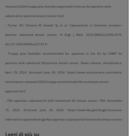
releases/2024/truqap-plus-faslodex-approved-in-the-eu-for-patients-with-
advanced-er-positive-breast-cancer.html
- Turner NC, Oliveira M, Howell SJ, et al. Capivasertib in hormone receptor–
positive advanced breast cancer. N Engl J Med. 2023;388(22):2058-2070.
doi:10.1056/NEJMoa2214131
- Truqap plus Faslodex recommended for approval in the EU by CHMP for
patients with advanced ER-positive breast cancer. News release. AstraZeneca.
April 29, 2024. Accessed June 20, 2024. https://www.astrazeneca.com/media-
centre/press-releases/2024/truqap-recommended-for-eu-breast-cancer-
approval.html
- FDA approves capivasertib with fulvestrant for breast cancer. FDA. November
16, 2023. Accessed June 20, 2024. https://www.fda.gov/drugs/resources-
information-approved-drugs/fda-approves-capivasertib-fulvestrant-breast-cancer
Leggi di più su