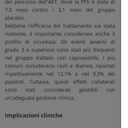
del percorso dell'AKT, dove la PFS è stata di
7,3 mesi contro i 3,1 mesi del gruppo
placebo.
Sebbene l'efficacia del trattamento sia stata
notevole, è importante considerare anche il
profilo di sicurezza. Gli eventi avversi di
grado 3 o superiore sono stati più frequenti
nel gruppo trattato con capivasertib. I più
comuni includevano rash e diarrea, riportati
rispettivamente nel 12,1% e nel 9,3% dei
pazienti. Tuttavia, questi effetti collaterali
sono stati considerati gestibili con
un'adeguata gestione clinica.
Implicazioni cliniche