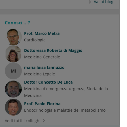
Vai ai blog
Conosci ...?
Prof.
Marco Metra
Cardiologia
Dottoressa
Roberta di Maggio
Medicina Generale
maria luisa Iannuzzo
MI
Medicina Legale
Dottor
Concetto De Luca
Medicina d'emergenza-urgenza
Storia della
Medicina
Prof.
Paolo Fiorina
Endocrinologia e malattie del metabolismo
Vedi tutti i colleghi