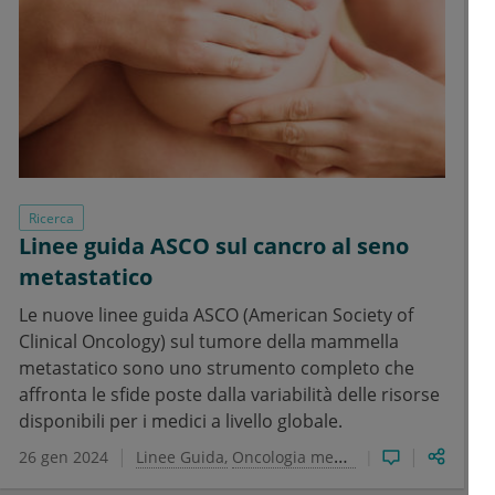
Ricerca
Linee guida ASCO sul cancro al seno
metastatico
Le nuove linee guida ASCO (American Society of
Clinical Oncology) sul tumore della mammella
metastatico sono uno strumento completo che
affronta le sfide poste dalla variabilità delle risorse
disponibili per i medici a livello globale.
26 gen 2024
Linee Guida
Oncologia medica