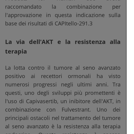
raccomandato la combinazione per
l'approvazione in questa indicazione sulla
base dei risultati di CAPItello-291.3
La via dell'AKT e la resistenza alla
terapia
La lotta contro il tumore al seno avanzato
positivo ai recettori ormonali ha visto
numerosi progressi negli ultimi anni. Tra
questi, uno degli sviluppi più promettenti è
l'uso di Capivasertib, un inibitore dell'AKT, in
combinazione con Fulvestrant. Uno dei
principali ostacoli nel trattamento del tumore
al seno avanzato è la resistenza alla terapia