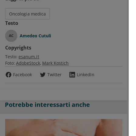
Oncologia medica
Testo
Amedeo Cutuli
AC
Copyrights
Testo:
esanum.it
Foto:
AdobeStock
Mark Kostich
Facebook
Twitter
LinkedIn
Potrebbe interessarti anche