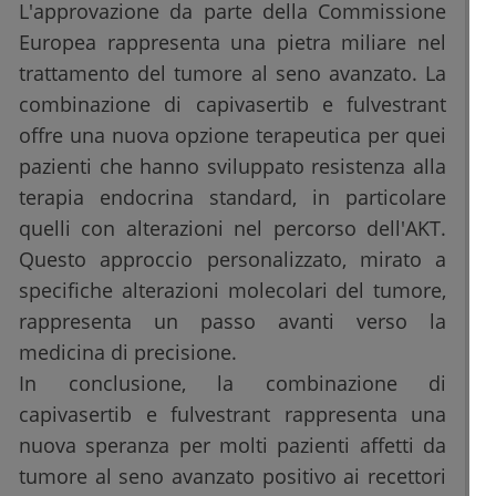
L'approvazione da parte della Commissione
Europea rappresenta una pietra miliare nel
trattamento del tumore al seno avanzato. La
combinazione di capivasertib e fulvestrant
offre una nuova opzione terapeutica per quei
pazienti che hanno sviluppato resistenza alla
terapia endocrina standard, in particolare
quelli con alterazioni nel percorso dell'AKT.
Questo approccio personalizzato, mirato a
specifiche alterazioni molecolari del tumore,
rappresenta un passo avanti verso la
medicina di precisione.
In conclusione, la combinazione di
capivasertib e fulvestrant rappresenta una
nuova speranza per molti pazienti affetti da
tumore al seno avanzato positivo ai recettori