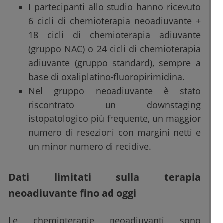
I partecipanti allo studio hanno ricevuto
6 cicli di chemioterapia neoadiuvante +
18 cicli di chemioterapia adiuvante
(gruppo NAC) o 24 cicli di chemioterapia
adiuvante (gruppo standard), sempre a
base di oxaliplatino-fluoropirimidina.
Nel gruppo neoadiuvante è stato
riscontrato un downstaging
istopatologico più frequente, un maggior
numero di resezioni con margini netti e
un minor numero di recidive.
Dati limitati sulla terapia
neoadiuvante fino ad oggi
Le chemioterapie neoadiuvanti sono