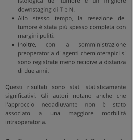
istologica del tumore e un migliore
downstaging di T e N.
Allo stesso tempo, la resezione del
tumore è stata più spesso completa con
margini puliti.
Inoltre, con la somministrazione
preoperatoria di agenti chemioterapici si
sono registrate meno recidive a distanza
di due anni.
Questi risultati sono stati statisticamente
significativi. Gli autori notano anche che
l'approccio neoadiuvante non è stato
associato a una maggiore morbilità
intraoperatoria.