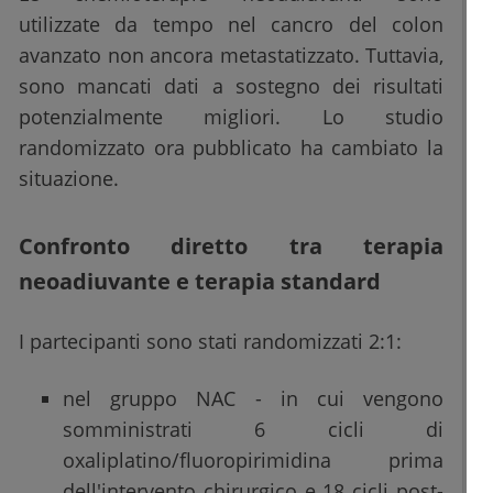
utilizzate da tempo nel cancro del colon
avanzato non ancora metastatizzato. Tuttavia,
sono mancati dati a sostegno dei risultati
potenzialmente migliori. Lo studio
randomizzato ora pubblicato ha cambiato la
situazione.
Confronto diretto tra terapia
neoadiuvante e terapia standard
I partecipanti sono stati randomizzati 2:1:
nel gruppo NAC - in cui vengono
somministrati 6 cicli di
oxaliplatino/fluoropirimidina prima
dell'intervento chirurgico e 18 cicli post-