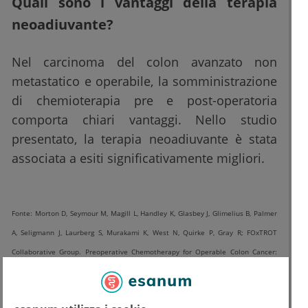
Quali sono i vantaggi della terapia
neoadiuvante?
Nel carcinoma del colon avanzato non
metastatico e operabile, la somministrazione
di chemioterapia pre e post-operatoria
comporta chiari vantaggi. Nello studio
presentato, la terapia neoadiuvante è stata
associata a esiti significativamente migliori.
Fonte: Morton D, Seymour M, Magill L, Handley K, Glasbey J, Glimelius B, Palmer
A, Seligmann J, Laurberg S, Murakami K, West N, Quirke P, Gray R; FOxTROT
Collaborative Group. Preoperative Chemotherapy for Operable Colon Cancer:
Mature Results of an International Randomized Controlled Trial. J Clin Oncol.
2023 Mar 10;41(8):1541-1552. doi: 10.1200/JCO.22.00046. Epub 2023 Jan 19.