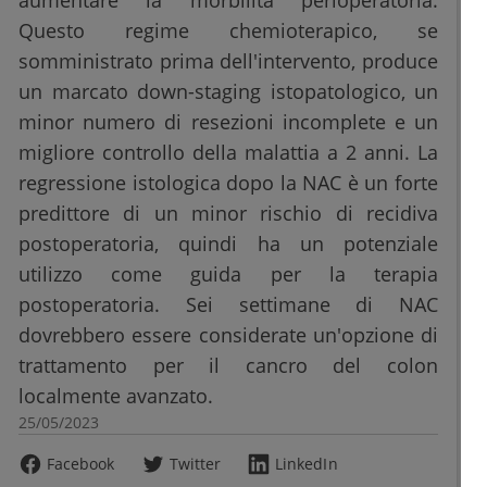
aumentare la morbilità perioperatoria.
Questo regime chemioterapico, se
somministrato prima dell'intervento, produce
un marcato down-staging istopatologico, un
minor numero di resezioni incomplete e un
migliore controllo della malattia a 2 anni. La
regressione istologica dopo la NAC è un forte
predittore di un minor rischio di recidiva
postoperatoria, quindi ha un potenziale
utilizzo come guida per la terapia
postoperatoria. Sei settimane di NAC
dovrebbero essere considerate un'opzione di
trattamento per il cancro del colon
localmente avanzato.
25/05/2023
Facebook
Twitter
LinkedIn