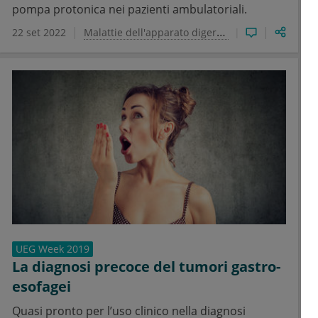
pompa protonica nei pazienti ambulatoriali.
22 set 2022
Malattie dell'apparato digerente
Medicina Gener
UEG Week 2019
La diagnosi precoce del tumori gastro-
esofagei
Quasi pronto per l’uso clinico nella diagnosi