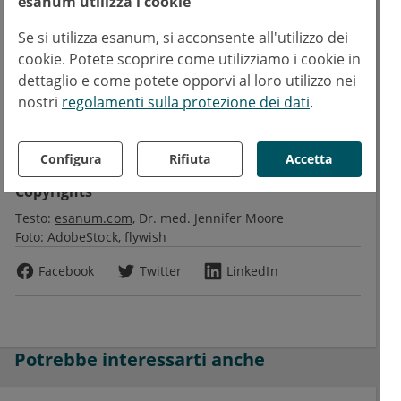
esanum utilizza i cookie
PMID: 36657089; PMCID: PMC10022855.
Se si utilizza esanum, si acconsente all'utilizzo dei
Leggi di più su
cookie. Potete scoprire come utilizziamo i cookie in
dettaglio e come potete opporvi al loro utilizzo nei
Malattie dell'apparato digerente
Oncologia medica
nostri
regolamenti sulla protezione dei dati
.
Testo
Amedeo Cutuli
AC
Configura
Rifiuta
Accetta
Copyrights
Testo:
esanum.com
Dr. med. Jennifer Moore
Foto:
AdobeStock
flywish
Facebook
Twitter
LinkedIn
Potrebbe interessarti anche