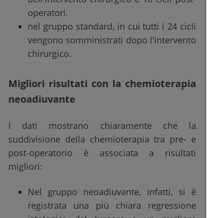
operatori.
nel gruppo standard, in cui tutti i 24 cicli
vengono somministrati dopo l'intervento
chirurgico.
Migliori risultati con la chemioterapia
neoadiuvante
I dati mostrano chiaramente che la
suddivisione della chemioterapia tra pre- e
post-operatorio è associata a risultati
migliori:
Nel gruppo neoadiuvante, infatti, si è
registrata una più chiara regressione