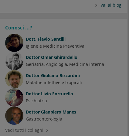
Vai ai blog
Conosci ...?
Dott.
Flavio Santilli
Igiene e Medicina Preventiva
Dottor
Omar Ghirardello
Geriatria
Angiologia
Medicina interna
Dottor
Giuliano Rizzardini
Malattie infettive e tropicali
Dottor
Livio Forturello
Psichiatria
Dottor
Gianpiero Manes
Gastroenterologia
Vedi tutti i colleghi