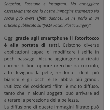
Snapchat, Facetune e Instagram. Ma armeggiare
ossessivamente con la nostra immagine trasmessa via
social può avere effetti dannosi. Se ne parla in un
articolo pubblicato su “JAMA Facial Plastic Surgery”.
Oggi
grazie agli smartphone il fotoritocco
è alla portata di tutti
. Esistono diverse
applicazioni capaci di modificare i selfie in
pochi passaggi. Alcune aggiungono ai ritratti
corone di fiori oppure orecchie da cucciolo,
altre levigano la pelle, rendono i denti più
bianchi e gli occhi e le labbra più grandi.
L’utilizzo dei cosiddetti “filtri” è molto diffuso,
tanto che in alcuni soggetti può arrivare ad
alterare la percezione della bellezza.
La diffusione di queste immagini filtrate può