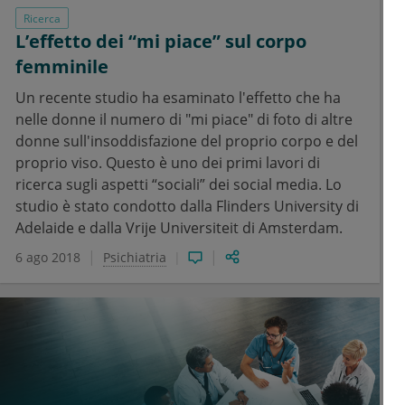
Ricerca
L’effetto dei “mi piace” sul corpo
femminile
Un recente studio ha esaminato l'effetto che ha
nelle donne il numero di "mi piace" di foto di altre
donne sull'insoddisfazione del proprio corpo e del
proprio viso. Questo è uno dei primi lavori di
ricerca sugli aspetti “sociali” dei social media. Lo
studio è stato condotto dalla Flinders University di
Adelaide e dalla Vrije Universiteit di Amsterdam.
6 ago 2018
Psichiatria