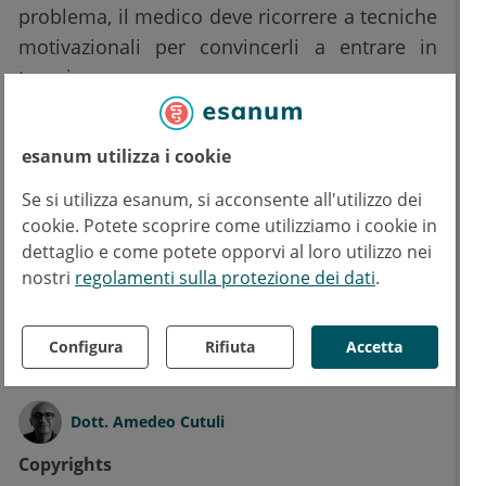
problema, il medico deve ricorrere a tecniche
motivazionali per convincerli a entrare in
terapia.
esanum utilizza i cookie
Fonte: Rajanala S, Maymone MBC, Vashi NA. Selfies-Living in the Era of Filtered
Se si utilizza esanum, si acconsente all'utilizzo dei
Photographs. JAMA Facial Plast Surg. 2018 Aug 2. doi:
cookie. Potete scoprire come utilizziamo i cookie in
10.1001/jamafacial.2018.0486.
dettaglio e come potete opporvi al loro utilizzo nei
nostri
regolamenti sulla protezione dei dati
.
Leggi di più su
Chirurgia plastica ricostruttiva ed estetica
Psichiatria
Configura
Rifiuta
Accetta
Testo
Dott.
Amedeo Cutuli
Copyrights