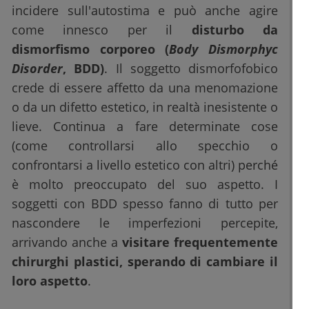
incidere sull'autostima e può anche agire
come innesco per il
disturbo da
dismorfismo corporeo (
Body Dismorphyc
Disorder
, BDD)
. Il soggetto dismorfofobico
crede di essere affetto da una menomazione
o da un difetto estetico, in realtà inesistente o
lieve. Continua a fare determinate cose
(come controllarsi allo specchio o
confrontarsi a livello estetico con altri) perché
è molto preoccupato del suo aspetto. I
soggetti con BDD spesso fanno di tutto per
nascondere le imperfezioni percepite,
arrivando anche a
visitare frequentemente
chirurghi plastici, sperando di cambiare il
loro aspetto
.