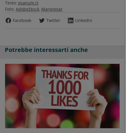
Testo:
esanum.it
Foto:
AdobeStock
Mangostar
Facebook
Twitter
LinkedIn
Potrebbe interessarti anche