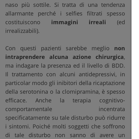
naso più sottile. Si tratta di una tendenza
allarmante perché i selfies filtrati spesso
costituiscono
immagini irreali
(ed
irrealizzabili).
Con questi pazienti sarebbe meglio
non
intraprendere alcuna azione chirurgica
,
ma indagare la presenza ed il livello di BDD.
Il trattamento con alcuni antidepressivi, in
particolar modo gli inibitori della ricaptazione
della serotonina o la clomipramina, è spesso
efficace. Anche la terapia cognitivo-
comportamentale incentrata
specificatamente su tale disturbo può ridurre
i sintomi. Poiché molti soggetti che soffrono
di tale disturbo non sanno di avere un