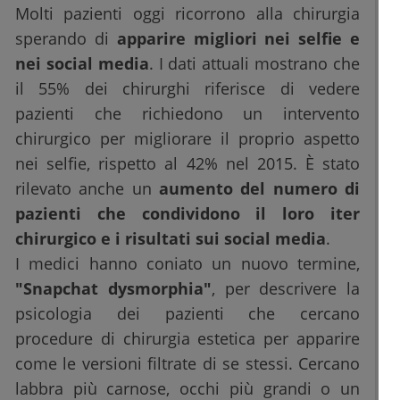
Molti pazienti oggi ricorrono alla chirurgia
sperando di
apparire migliori nei selfie e
nei social media
. I dati attuali mostrano che
il 55% dei chirurghi riferisce di vedere
pazienti che richiedono un intervento
chirurgico per migliorare il proprio aspetto
nei selfie, rispetto al 42% nel 2015. È stato
rilevato anche un
aumento del numero di
pazienti che condividono il loro iter
chirurgico e i risultati sui social media
.
I medici hanno coniato un nuovo termine,
"Snapchat dysmorphia"
, per descrivere la
psicologia dei pazienti che cercano
procedure di chirurgia estetica per apparire
come le versioni filtrate di se stessi. Cercano
labbra più carnose, occhi più grandi o un