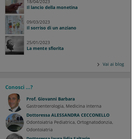
18/04/2023
Il lancio della monetina
09/03/2023
Il sorriso di un anziano
25/01/2023
La mente sfiorita
Vai ai blog
Conosci ...?
Prof.
Giovanni Barbara
Gastroenterologia
Medicina interna
Dottoressa
ALESSANDRA CECCONELLO
Odontoiatria Pediatrica
Ortognatodonzia
Odontoiatria
Dottoressa
laura lidia Saltarin