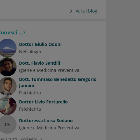
Vai ai blog
Conosci ...?
Dottor
Giulio Odoni
Nefrologia
Dott.
Flavio Santilli
Igiene e Medicina Preventiva
Dott.
Tommaso Benedetto Gregorio
Jannini
Psichiatria
Dottor
Livio Forturello
Psichiatria
Dottoressa
Luisa Sodano
LS
Igiene e Medicina Preventiva
edi tutti i colleghi