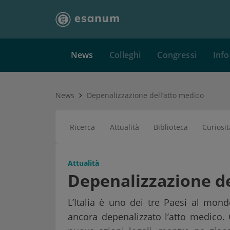
News
Colleghi
Congressi
Info
News
Depenalizzazione dell’atto medico
Ricerca
Attualità
Biblioteca
Curiosit
Attualità
Depenalizzazione de
L’Italia è uno dei tre Paesi al mon
ancora depenalizzato l’atto medico. 