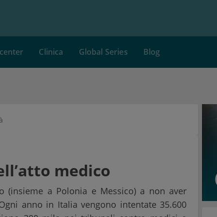
center
Clinica
Global Series
Blog
à
ll’atto medico
do (insieme a Polonia e Messico) a non aver
Ogni anno in Italia vengono intentate 35.600