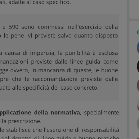
li, adatte al caso specifico.
89 e 590 sono commessi nell'esercizio della
no le pene ivi previste salvo quanto disposto
 a causa di imperizia, la punibilità è esclusa
mandazioni previste dalle linee guida come
legge ovvero, in mancanza di queste, le buone
empre che le raccomandazioni previste dalle
ate alle specificità del caso concreto.
'applicazione della normativa
, specialmente
lla prescrizione.
le stabilisce che l'esenzione di responsabilità
 dal rispetto di linee guida e buone pratiche
V