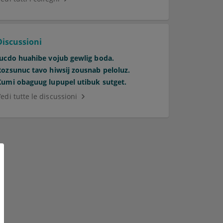
Discussioni
Jucdo huahibe vojub gewlig boda.
Rozsunuc tavo hiwsij zousnab peloluz.
Kumi obaguug lupupel utibuk sutget.
edi tutte le discussioni