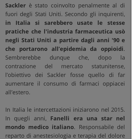
Sackler
è stato coinvolto penalmente al di
fuori degli Stati Uniti. Secondo gli inquirenti,
in Italia si sarebbero usate le stesse
pratiche che l'industria farmaceutica usò
negli Stati Uniti a partire dagli anni '90 e
che portarono all’epidemia da oppioidi
.
Sembrerebbe dunque che, dopo la
contrazione del mercato statunitense,
l’obiettivo dei Sackler fosse quello di far
aumentare il consumo di farmaci oppiacei
all’estero.
In Italia le intercettazioni iniziarono nel 2015.
In quegli anni,
Fanelli era una star nel
mondo medico italiano
. Responsabile del
reparto di anestesiologia e terapia del dolore