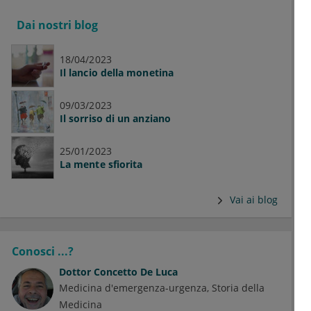
Dai nostri blog
18/04/2023
Il lancio della monetina
09/03/2023
Il sorriso di un anziano
25/01/2023
La mente sfiorita
Vai ai blog
Conosci ...?
Dottor
Concetto De Luca
Medicina d'emergenza-urgenza
Storia della
Medicina