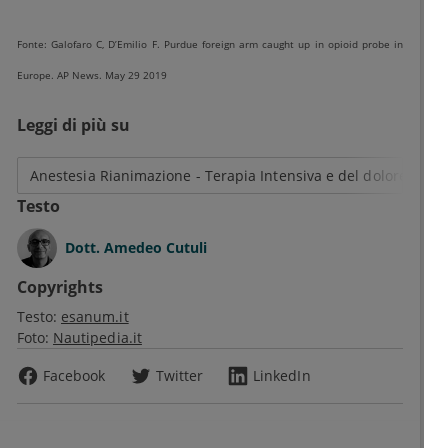
Fonte: Galofaro C, D’Emilio F. Purdue foreign arm caught up in opioid probe in
Europe. AP News. May 29 2019
Leggi di più su
Anestesia Rianimazione - Terapia Intensiva e del dolore
Testo
Dott.
Amedeo Cutuli
Copyrights
Testo:
esanum.it
Foto:
Nautipedia.it
Facebook
Twitter
LinkedIn