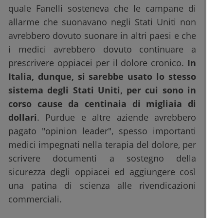
quale Fanelli sosteneva che le campane di
allarme che suonavano negli Stati Uniti non
avrebbero dovuto suonare in altri paesi e che
i medici avrebbero dovuto continuare a
prescrivere oppiacei per il dolore cronico.
In
Italia, dunque, si sarebbe usato lo stesso
sistema degli Stati Uniti, per cui sono in
corso cause da centinaia di migliaia di
dollari
. Purdue e altre aziende avrebbero
pagato "opinion leader", spesso importanti
medici impegnati nella terapia del dolore, per
scrivere documenti a sostegno della
sicurezza degli oppiacei ed aggiungere così
una patina di scienza alle rivendicazioni
commerciali.