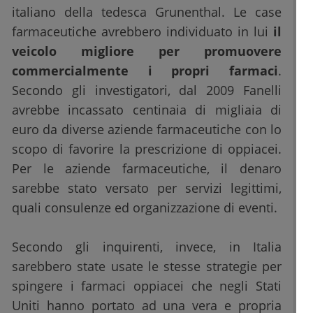
italiano della tedesca Grunenthal. Le case
farmaceutiche avrebbero individuato in lui
il
veicolo migliore per promuovere
commercialmente i propri farmaci
.
Secondo gli investigatori, dal 2009 Fanelli
avrebbe incassato centinaia di migliaia di
euro da diverse aziende farmaceutiche con lo
scopo di favorire la prescrizione di oppiacei.
Per le aziende farmaceutiche, il denaro
sarebbe stato versato per servizi legittimi,
quali consulenze ed organizzazione di eventi.
Secondo gli inquirenti, invece, in Italia
sarebbero state usate le stesse strategie per
spingere i farmaci oppiacei che negli Stati
Uniti hanno portato ad una vera e propria