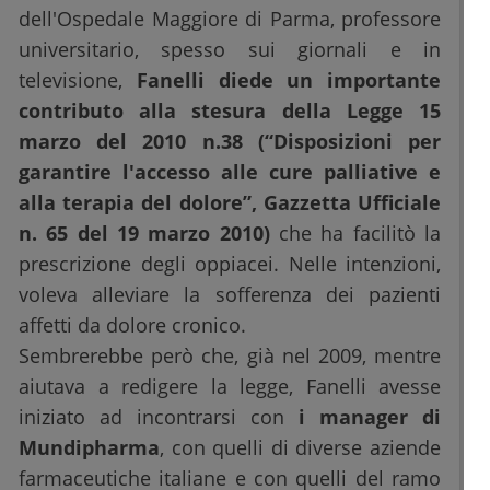
dell'Ospedale Maggiore di Parma, professore
universitario, spesso sui giornali e in
televisione,
Fanelli diede un importante
contributo alla stesura della Legge 15
marzo del 2010 n.38 (“Disposizioni per
garantire l'accesso alle cure palliative e
alla terapia del dolore”, Gazzetta Ufficiale
n. 65 del 19 marzo 2010)
che ha facilitò la
prescrizione degli oppiacei. Nelle intenzioni,
voleva alleviare la sofferenza dei pazienti
affetti da dolore cronico.
Sembrerebbe però che, già nel 2009, mentre
aiutava a redigere la legge, Fanelli avesse
iniziato ad incontrarsi con
i manager di
Mundipharma
, con quelli di diverse aziende
farmaceutiche italiane e con quelli del ramo