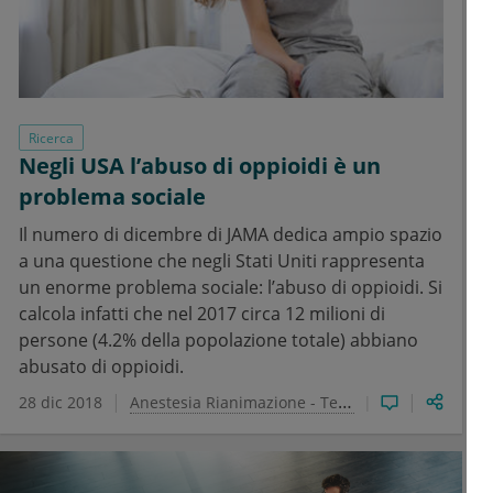
Ricerca
Negli USA l’abuso di oppioidi è un
problema sociale
Il numero di dicembre di JAMA dedica ampio spazio
a una questione che negli Stati Uniti rappresenta
un enorme problema sociale: l’abuso di oppioidi. Si
calcola infatti che nel 2017 circa 12 milioni di
persone (4.2% della popolazione totale) abbiano
abusato di oppioidi.
28 dic 2018
Anestesia Rianimazione - Terapia Intensiva e del dolore