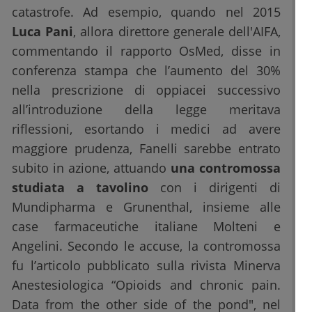
catastrofe. Ad esempio, quando nel 2015
Luca Pani
, allora direttore generale dell'AIFA,
commentando il rapporto OsMed, disse in
conferenza stampa che l’aumento del 30%
nella prescrizione di oppiacei successivo
all’introduzione della legge meritava
riflessioni, esortando i medici ad avere
maggiore prudenza, Fanelli sarebbe entrato
subito in azione, attuando
una contromossa
studiata a tavolino
con i dirigenti di
Mundipharma e Grunenthal, insieme alle
case farmaceutiche italiane Molteni e
Angelini. Secondo le accuse, la contromossa
fu l’articolo pubblicato sulla rivista Minerva
Anestesiologica “Opioids and chronic pain.
Data from the other side of the pond", nel