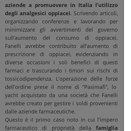
aziende a promuovere in Italia l’utilizzo
degli analgesici oppiacei
. Scrivendo articoli,
organizzando conferenze e lavorando per
minimizzare gli avvertimenti del governo
sull’aumento del consumo di oppiacei.
Fanelli avrebbe contribuito all’aumento di
prescrizione di oppiacei, evidenziando in
diverse occasioni i soli benefici di questi
farmaci e trascurando i timori sui rischi di
tossicodipendenza. L’operazione delle forze
dell’ordine prese il nome di “Pasimafi”, lo
yacht acquistato da una società che Fanelli
avrebbe creato per gestire i soldi provenienti
dalle aziende farmaceutiche.
Questo è il primo caso noto in cui l'impero
farmaceutico di proprietà della
famiglia