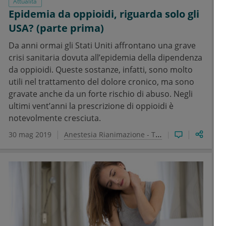
Attualità
Epidemia da oppioidi, riguarda solo gli
USA? (parte prima)
Da anni ormai gli Stati Uniti affrontano una grave
crisi sanitaria dovuta all’epidemia della dipendenza
da oppioidi. Queste sostanze, infatti, sono molto
utili nel trattamento del dolore cronico, ma sono
gravate anche da un forte rischio di abuso. Negli
ultimi vent’anni la prescrizione di oppioidi è
notevolmente cresciuta.
30 mag 2019
Anestesia Rianimazione - Terapia Intensiva e del dolore