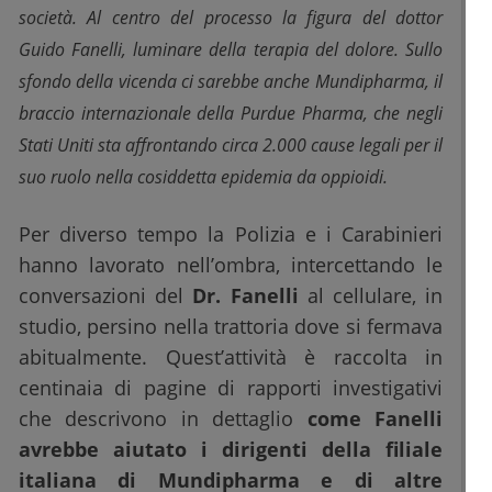
società. Al centro del processo la figura del dottor
Guido Fanelli, luminare della terapia del dolore. Sullo
sfondo della vicenda ci sarebbe anche Mundipharma, il
braccio internazionale della Purdue Pharma, che negli
Stati Uniti sta affrontando circa 2.000 cause legali per il
suo ruolo nella cosiddetta epidemia da oppioidi.
Per diverso tempo la Polizia e i Carabinieri
hanno lavorato nell’ombra, intercettando le
conversazioni del
Dr. Fanelli
al cellulare, in
studio, persino nella trattoria dove si fermava
abitualmente. Quest’attività è raccolta in
centinaia di pagine di rapporti investigativi
che descrivono in dettaglio
come Fanelli
avrebbe aiutato i dirigenti della filiale
italiana di Mundipharma e di altre