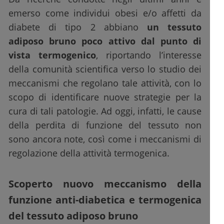
emerso come individui obesi e/o affetti da
diabete di tipo 2 abbiano
un tessuto
adiposo bruno poco attivo dal punto di
vista termogenico
, riportando l’interesse
della comunità scientifica verso lo studio dei
meccanismi che regolano tale attività, con lo
scopo di identificare nuove strategie per la
cura di tali patologie. Ad oggi, infatti, le cause
della perdita di funzione del tessuto non
sono ancora note, così come i meccanismi di
regolazione della attività termogenica.
Scoperto nuovo meccanismo della
funzione anti-diabetica e termogenica
del tessuto adiposo bruno