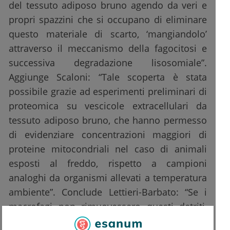
del tessuto adiposo bruno agendo da veri e
propri spazzini che si occupano di eliminare
questo materiale di scarto, ‘mangiandolo’
attraverso il meccanismo della fagocitosi e
successiva degradazione lisosomiale”.
Aggiunge Scaloni: “Tale scoperta è stata
possibile grazie ad esperimenti preliminari di
proteomica su vescicole extracellulari da
tessuto adiposo bruno, che hanno permesso
di evidenziare concentrazioni maggiori di
proteine mitocondriali nel caso di animali
esposti al freddo, rispetto a campioni
analoghi da organismi allevati a temperatura
ambiente”. Conclude Lettieri-Barbato: “Se i
macrofagi non rimuovessero questi detriti,
questi ultimi danneggerebbero gli adipociti