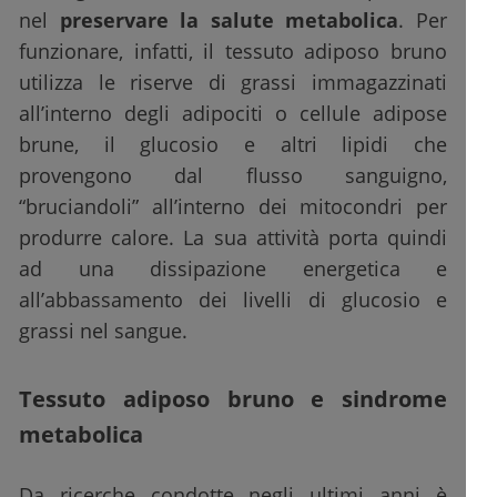
nel
preservare la salute metabolica
. Per
funzionare, infatti, il tessuto adiposo bruno
utilizza le riserve di grassi immagazzinati
all’interno degli adipociti o cellule adipose
brune, il glucosio e altri lipidi che
provengono dal flusso sanguigno,
“bruciandoli” all’interno dei mitocondri per
produrre calore. La sua attività porta quindi
ad una dissipazione energetica e
all’abbassamento dei livelli di glucosio e
grassi nel sangue.
Tessuto adiposo bruno e sindrome
metabolica
Da ricerche condotte negli ultimi anni è