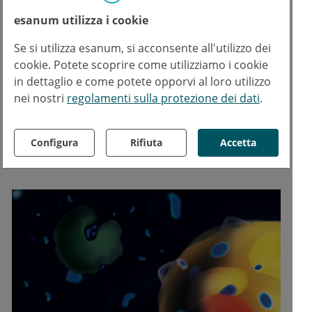
bruni, compromettendo così la loro attività
esanum utilizza i cookie
metabolica e termogenica. Pertanto,
comprendere le cause alla base
Se si utilizza esanum, si acconsente all'utilizzo dei
cookie. Potete scoprire come utilizziamo i cookie
dell’alterazione della funzione del tessuto
in dettaglio e come potete opporvi al loro utilizzo
adiposo bruno risulta di notevole
nei nostri
regolamenti sulla protezione dei dati
.
importanza per lo sviluppo di terapie
contro diverse malattie metaboliche
correlate all’età
”.
Configura
Rifiuta
Accetta