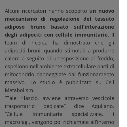
Alcuni ricercatori hanno scoperto
un nuovo
meccanismo di regolazione del tessuto
adiposo bruno basato sull’interazione
degli adipociti con cellule immunitarie
. Il
team di ricerca ha dimostrato che gli
adipociti bruni, quando stimolati a produrre
calore a seguito di un’esposizione al freddo,
espellono nell’ambiente extracellulare parti di
mitocondrio danneggiate dal funzionamento
massivo. Lo studio è pubblicato su Cell
Metabolism.
“Tale rilascio, avviene attraverso vescicole
trasportatrici dedicate”, dice Aquilano.
“Cellule immunitarie specializzate, i
macrofagi, vengono poi richiamate all’interno