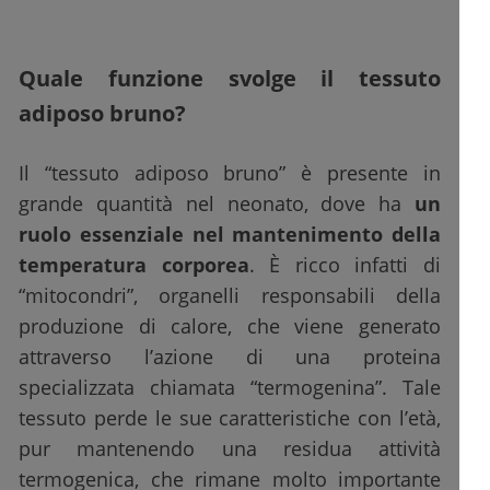
Quale funzione svolge il tessuto
adiposo bruno?
Il “tessuto adiposo bruno” è presente in
grande quantità nel neonato, dove ha
un
ruolo essenziale nel mantenimento della
temperatura corporea
. È ricco infatti di
“mitocondri”, organelli responsabili della
produzione di calore, che viene generato
attraverso l’azione di una proteina
specializzata chiamata “termogenina”. Tale
tessuto perde le sue caratteristiche con l’età,
pur mantenendo una residua attività
termogenica, che rimane molto importante