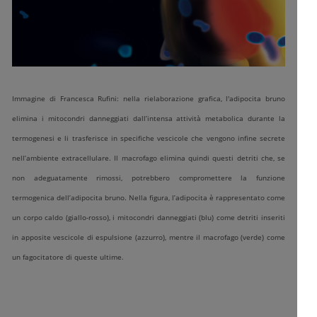
Immagine di Francesca Rufini: nella rielaborazione grafica, l'adipocita bruno
elimina i mitocondri danneggiati dall’intensa attività metabolica durante la
termogenesi e li trasferisce in specifiche vescicole che vengono infine secrete
nell’ambiente extracellulare. Il macrofago elimina quindi questi detriti che, se
non adeguatamente rimossi, potrebbero compromettere la funzione
termogenica dell’adipocita bruno. Nella figura, l’adipocita è rappresentato come
un corpo caldo (giallo-rosso), i mitocondri danneggiati (blu) come detriti inseriti
in apposite vescicole di espulsione (azzurro), mentre il macrofago (verde) come
un fagocitatore di queste ultime.