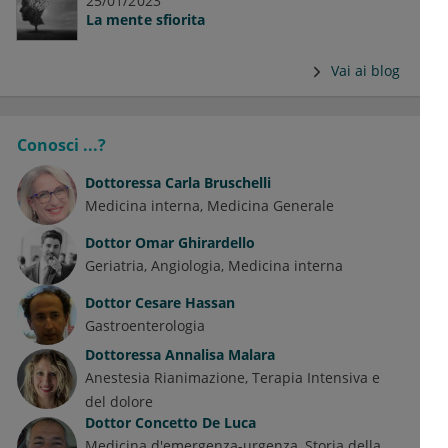
25/01/2023
La mente sfiorita
Vai ai blog
Conosci ...?
Dottoressa
Carla Bruschelli
Medicina interna
Medicina Generale
Dottor
Omar Ghirardello
Geriatria
Angiologia
Medicina interna
Dottor
Cesare Hassan
Gastroenterologia
Dottoressa
Annalisa Malara
Anestesia Rianimazione, Terapia Intensiva e
del dolore
Dottor
Concetto De Luca
Medicina d'emergenza-urgenza
Storia della