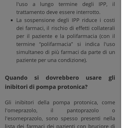
l'uso a lungo termine degli IPP, il
trattamento deve essere interrotto.
La sospensione degli IPP riduce i costi
dei farmaci, il rischio di effetti collaterali
per il paziente e la polifarmacia (con il
termine “polifarmacia” si indica l'uso
simultaneo di più farmaci da parte di un
paziente per una condizione).
Quando si dovrebbero usare gli
inibitori di pompa protonica?
Gli inibitori della pompa protonica, come
l'omeprazolo, il pantoprazolo o
l'esomeprazolo, sono spesso presenti nella
lista dei farmaci dei pazienti con bruciore di