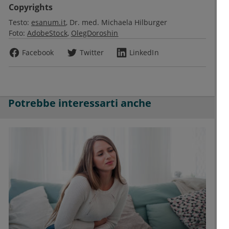
Copyrights
Testo:
esanum.it
Dr. med. Michaela Hilburger
Foto:
AdobeStock
OlegDoroshin
Facebook
Twitter
LinkedIn
Potrebbe interessarti anche