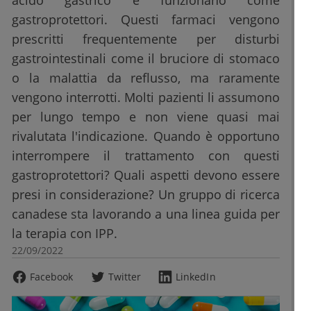
acido gastrico e funzionano come
gastroprotettori. Questi farmaci vengono
prescritti frequentemente per disturbi
gastrointestinali come il bruciore di stomaco
o la malattia da reflusso, ma raramente
vengono interrotti. Molti pazienti li assumono
per lungo tempo e non viene quasi mai
rivalutata l'indicazione. Quando è opportuno
interrompere il trattamento con questi
gastroprotettori? Quali aspetti devono essere
presi in considerazione? Un gruppo di ricerca
canadese sta lavorando a una linea guida per
la terapia con IPP.
22/09/2022
Facebook
Twitter
LinkedIn