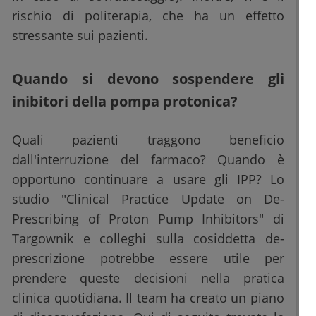
rischio di politerapia, che ha un effetto
stressante sui pazienti.
Quando si devono sospendere gli
inibitori della pompa protonica?
Quali pazienti traggono beneficio
dall'interruzione del farmaco? Quando è
opportuno continuare a usare gli IPP? Lo
studio "Clinical Practice Update on De-
Prescribing of Proton Pump Inhibitors" di
Targownik e colleghi sulla cosiddetta de-
prescrizione potrebbe essere utile per
prendere queste decisioni nella pratica
clinica quotidiana. Il team ha creato un piano