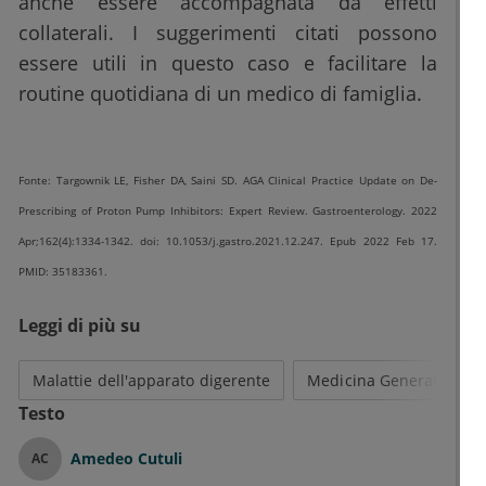
anche essere accompagnata da effetti
collaterali. I suggerimenti citati possono
essere utili in questo caso e facilitare la
routine quotidiana di un medico di famiglia.
Fonte: Targownik LE, Fisher DA, Saini SD. AGA Clinical Practice Update on De-
Prescribing of Proton Pump Inhibitors: Expert Review. Gastroenterology. 2022
Apr;162(4):1334-1342. doi: 10.1053/j.gastro.2021.12.247. Epub 2022 Feb 17.
PMID: 35183361.
Leggi di più su
Malattie dell'apparato digerente
Medicina Generale
Testo
Amedeo Cutuli
AC