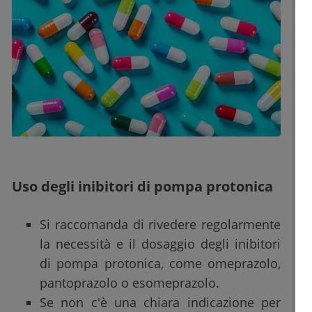
Uso degli inibitori di pompa protonica
Si raccomanda di rivedere regolarmente
la necessità e il dosaggio degli inibitori
di pompa protonica, come omeprazolo,
pantoprazolo o esomeprazolo.
Se non c'è una chiara indicazione per