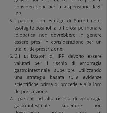
considerazione per la sospensione degli
IPP.
I pazienti con esofago di Barrett noto,
esofagite eosinofila o fibrosi polmonare
idiopatica non dovrebbero in genere
essere presi in considerazione per un
trial di de-prescrizione.
Gli utilizzatori di IPP devono essere
valutati per il rischio di emorragia
gastrointestinale superiore utilizzando
una strategia basata sulle evidenze
scientifiche prima di procedere alla loro
de-prescrizione.
I pazienti ad alto rischio di emorragia
gastrointestinale superiore non
dovrebbero essere presi in