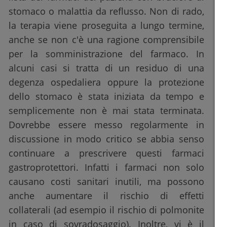
stomaco o malattia da reflusso. Non di rado,
la terapia viene proseguita a lungo termine,
anche se non c'è una ragione comprensibile
per la somministrazione del farmaco. In
alcuni casi si tratta di un residuo di una
degenza ospedaliera oppure la protezione
dello stomaco è stata iniziata da tempo e
semplicemente non è mai stata terminata.
Dovrebbe essere messo regolarmente in
discussione in modo critico se abbia senso
continuare a prescrivere questi farmaci
gastroprotettori. Infatti i farmaci non solo
causano costi sanitari inutili, ma possono
anche aumentare il rischio di effetti
collaterali (ad esempio il rischio di polmonite
in caso di sovradosaggio). Inoltre, vi è il