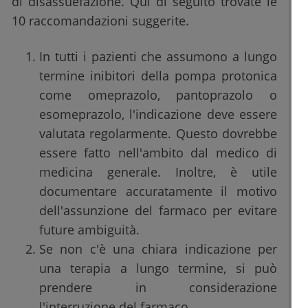
di disassuefazione. Qui di seguito trovate le
10 raccomandazioni suggerite.
In tutti i pazienti che assumono a lungo
termine inibitori della pompa protonica
come omeprazolo, pantoprazolo o
esomeprazolo, l'indicazione deve essere
valutata regolarmente. Questo dovrebbe
essere fatto nell'ambito dal medico di
medicina generale. Inoltre, è utile
documentare accuratamente il motivo
dell'assunzione del farmaco per evitare
future ambiguità.
Se non c'è una chiara indicazione per
una terapia a lungo termine, si può
prendere in considerazione
l'interruzione del farmaco.