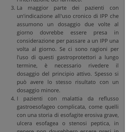
La maggior parte dei pazienti con
un'indicazione all'uso cronico di IPP che
assumono un dosaggio due volte al
giorno dovrebbe essere presa in
considerazione per passare a un IPP una
volta al giorno. Se ci sono ragioni per
l’uso di questi gastroprotettori a lungo
termine, è necessario rivedere il
dosaggio del principio attivo. Spesso si
può avere lo stesso risultato con un
dosaggio minore.
I pazienti con malattia da reflusso
gastroesofageo complicata, come quelli
con una storia di esofagite erosiva grave,
ulcera esofagea o stenosi peptica, in
genere non dovrebbero essere presi in