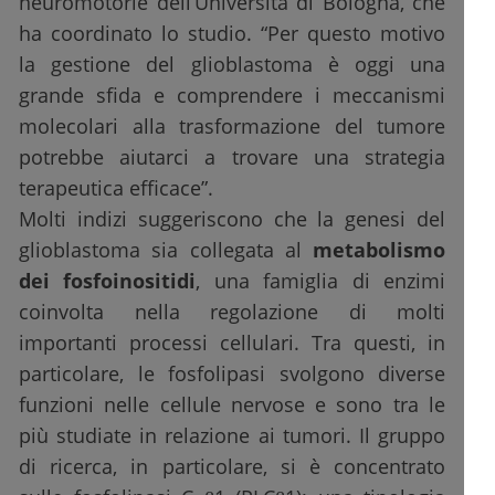
neuromotorie dell’Università di Bologna, che
ha coordinato lo studio. “Per questo motivo
la gestione del glioblastoma è oggi una
grande sfida e comprendere i meccanismi
molecolari alla trasformazione del tumore
potrebbe aiutarci a trovare una strategia
terapeutica efficace”.
Molti indizi suggeriscono che la genesi del
glioblastoma sia collegata al
metabolismo
dei fosfoinositidi
, una famiglia di enzimi
coinvolta nella regolazione di molti
importanti processi cellulari. Tra questi, in
particolare, le fosfolipasi svolgono diverse
funzioni nelle cellule nervose e sono tra le
più studiate in relazione ai tumori. Il gruppo
di ricerca, in particolare, si è concentrato