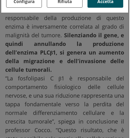
(PLCβ1), gli studiosi sono quindi riusciti a
Configura
Rifiuta
Accetta
mostrare che l’espressione del gene
responsabile della produzione di questo
enzima è inversamente correlata al grado di
malignità del tumore.
Silenziando il gene, e
quindi annullando la produzione
dell’enzima PLCβ1, si genera un aumento
della migrazione e dell’invasione delle
cellule tumorali.
“La fosfolipasi C β1 è responsabile del
comportamento fisiologico delle cellule
nervose, e una sua riduzione rappresenta una
tappa fondamentale verso la perdita del
normale differenziamento cellulare e la
crescita tumorale”, spiega in conclusione il
professor Cocco. “Questo risultato, che è