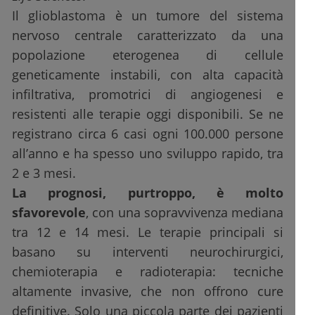
Il glioblastoma è un tumore del sistema
nervoso centrale caratterizzato da una
popolazione eterogenea di cellule
geneticamente instabili, con alta capacità
infiltrativa, promotrici di angiogenesi e
resistenti alle terapie oggi disponibili. Se ne
registrano circa 6 casi ogni 100.000 persone
all’anno e ha spesso uno sviluppo rapido, tra
2 e 3 mesi.
La prognosi, purtroppo, è molto
sfavorevole
, con una sopravvivenza mediana
tra 12 e 14 mesi. Le terapie principali si
basano su interventi neurochirurgici,
chemioterapia e radioterapia: tecniche
altamente invasive, che non offrono cure
definitive. Solo una piccola parte dei pazienti