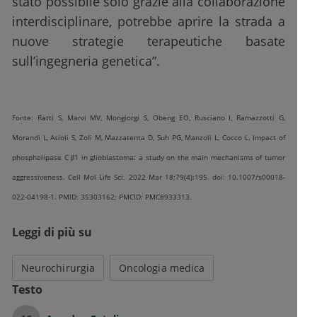
stato possibile solo grazie alla collaborazione
interdisciplinare, potrebbe aprire la strada a
nuove strategie terapeutiche basate
sull’ingegneria genetica”.
Fonte: Ratti S, Marvi MV, Mongiorgi S, Obeng EO, Rusciano I, Ramazzotti G,
Morandi L, Asioli S, Zoli M, Mazzatenta D, Suh PG, Manzoli L, Cocco L. Impact of
phospholipase C β1 in glioblastoma: a study on the main mechanisms of tumor
aggressiveness. Cell Mol Life Sci. 2022 Mar 18;79(4):195. doi: 10.1007/s00018-
022-04198-1. PMID: 35303162; PMCID: PMC8933313.
Leggi di più su
Neurochirurgia
Oncologia medica
Testo