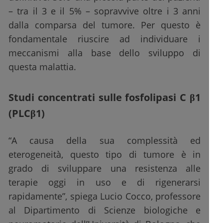
– tra il 3 e il 5% – sopravvive oltre i 3 anni
dalla comparsa del tumore. Per questo è
fondamentale riuscire ad individuare i
meccanismi alla base dello sviluppo di
questa malattia.
Studi concentrati sulle fosfolipasi C β1
(PLCβ1)
“A causa della sua complessità ed
eterogeneità, questo tipo di tumore è in
grado di sviluppare una resistenza alle
terapie oggi in uso e di rigenerarsi
rapidamente”, spiega Lucio Cocco, professore
al Dipartimento di Scienze biologiche e