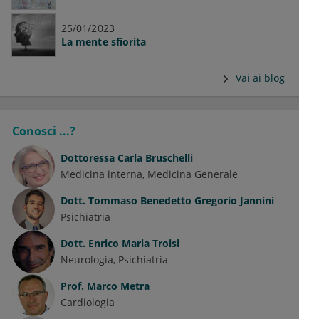
25/01/2023
La mente sfiorita
Vai ai blog
Conosci ...?
Dottoressa
Carla Bruschelli
Medicina interna
Medicina Generale
Dott.
Tommaso Benedetto Gregorio Jannini
Psichiatria
Dott.
Enrico Maria Troisi
Neurologia
Psichiatria
Prof.
Marco Metra
Cardiologia