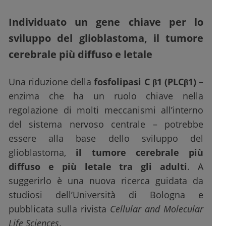
Individuato un gene chiave per lo
sviluppo del glioblastoma, il tumore
cerebrale più diffuso e letale
Una riduzione della
fosfolipasi C β1 (PLCβ1)
–
enzima che ha un ruolo chiave nella
regolazione di molti meccanismi all’interno
del sistema nervoso centrale – potrebbe
essere alla base dello sviluppo del
glioblastoma,
il tumore cerebrale più
diffuso e più letale tra gli adulti
. A
suggerirlo è una nuova ricerca guidata da
studiosi dell’Università di Bologna e
pubblicata sulla rivista
Cellular and Molecular
Life Sciences
.