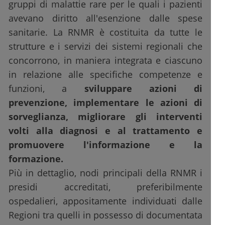
gruppi di malattie rare per le quali i pazienti
avevano diritto all'esenzione dalle spese
sanitarie. La RNMR è costituita da tutte le
strutture e i servizi dei sistemi regionali che
concorrono, in maniera integrata e ciascuno
in relazione alle specifiche competenze e
funzioni, a
sviluppare azioni di
prevenzione, implementare le azioni di
sorveglianza, migliorare gli interventi
volti alla diagnosi e al trattamento e
promuovere l'informazione e la
formazione.
Più in dettaglio, nodi principali della RNMR i
presidi accreditati, preferibilmente
ospedalieri, appositamente individuati dalle
Regioni tra quelli in possesso di documentata