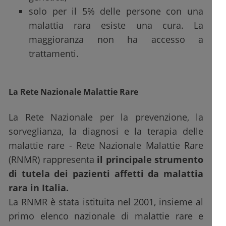
solo per il 5% delle persone con una
malattia rara esiste una cura. La
maggioranza non ha accesso a
trattamenti.
La Rete Nazionale Malattie Rare
La Rete Nazionale per la prevenzione, la
sorveglianza, la diagnosi e la terapia delle
malattie rare - Rete Nazionale Malattie Rare
(RNMR) rappresenta
il principale strumento
di tutela dei pazienti affetti da malattia
rara in Italia.
La RNMR è stata istituita nel 2001, insieme al
primo elenco nazionale di malattie rare e