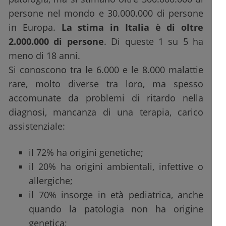
persone nel mondo e 30.000.000 di persone
in Europa.
La stima in Italia è di oltre
2.000.000 di persone
. Di queste 1 su 5 ha
meno di 18 anni.
Si conoscono tra le 6.000 e le 8.000 malattie
rare, molto diverse tra loro, ma spesso
accomunate da problemi di ritardo nella
diagnosi, mancanza di una terapia, carico
assistenziale:
il 72% ha origini genetiche;
il 20% ha origini ambientali, infettive o
allergiche;
il 70% insorge in età pediatrica, anche
quando la patologia non ha origine
genetica;