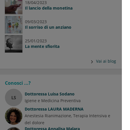
18/04/2023
Il lancio della monetina
09/03/2023
Il sorriso di un anziano
25/01/2023
La mente sfiorita
Vai ai blog
Conosci ...?
Dottoressa
Luisa Sodano
LS
Igiene e Medicina Preventiva
Dottoressa
LAURA MADERNA
Anestesia Rianimazione, Terapia Intensiva e
del dolore
Dottoressa
Annalisa Malara