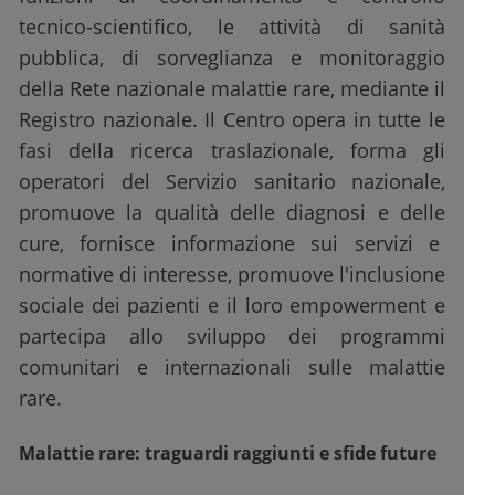
tecnico-scientifico, le attività di sanità
pubblica, di sorveglianza e monitoraggio
della Rete nazionale malattie rare, mediante il
Registro nazionale. Il Centro opera in tutte le
fasi della ricerca traslazionale, forma gli
operatori del Servizio sanitario nazionale,
promuove la qualità delle diagnosi e delle
cure, fornisce informazione sui servizi e
normative di interesse, promuove l'inclusione
sociale dei pazienti e il loro empowerment e
partecipa allo sviluppo dei programmi
comunitari e internazionali sulle malattie
rare.
Malattie rare: traguardi raggiunti e sfide future