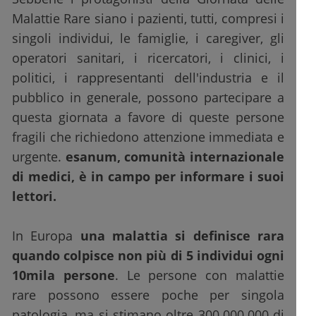
Malattie Rare siano i pazienti, tutti, compresi i
singoli individui, le famiglie, i caregiver, gli
operatori sanitari, i ricercatori, i clinici, i
politici, i rappresentanti dell'industria e il
pubblico in generale, possono partecipare a
questa giornata a favore di queste persone
fragili che richiedono attenzione immediata e
urgente.
esanum, comunità internazionale
di medici, è in campo per informare i suoi
lettori.
In Europa
una malattia si definisce rara
quando colpisce non più di 5 individui ogni
10mila persone
. Le persone con malattie
rare possono essere poche per singola
patologia, ma si stimano oltre 300.000.000 di