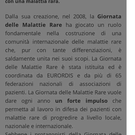
con una malattia rara.
Dalla sua creazione, nel 2008, la
Giornata
delle Malattie Rare
ha giocato un ruolo
fondamentale nella costruzione di una
comunità internazionale delle malattie rare
che, pur con tante differenziazioni, è
saldamente unita nei suoi scopi. La Giornata
delle Malattie Rare è stata istituita ed è
coordinata da EURORDIS e da più di 65
federazioni nazionali di associazioni di
pazienti. La Giornata delle Malattie Rare vuole
dare ogni anno
un forte impulso
che
permetta al lavoro in difesa dei pazienti con
malattie rare di progredire a livello locale,
nazionale e internazionale.
Sebbene i protagonisti della Giornata delle