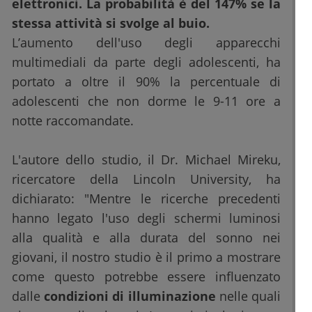
elettronici. La probabilità è del 147% se la
stessa attività si svolge al buio.
L’aumento dell'uso degli apparecchi
multimediali da parte degli adolescenti, ha
portato a oltre il 90% la percentuale di
adolescenti che non dorme le 9-11 ore a
notte raccomandate.
L'autore dello studio, il Dr. Michael Mireku,
ricercatore della Lincoln University, ha
dichiarato: "Mentre le ricerche precedenti
hanno legato l'uso degli schermi luminosi
alla qualità e alla durata del sonno nei
giovani, il nostro studio è il primo a mostrare
come questo potrebbe essere influenzato
dalle
condizioni di illuminazione
nelle quali