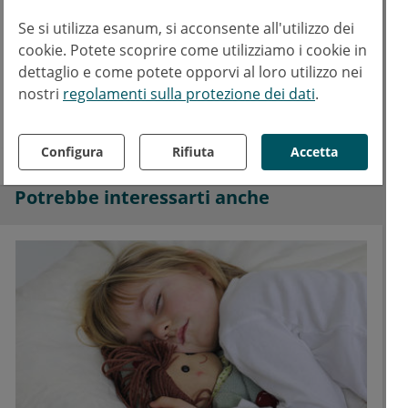
Copyrights
Se si utilizza esanum, si acconsente all'utilizzo dei
cookie. Potete scoprire come utilizziamo i cookie in
Testo:
esanum.fr
dettaglio e come potete opporvi al loro utilizzo nei
Foto:
AdobeStock
De Visu
nostri
regolamenti sulla protezione dei dati
.
Facebook
Twitter
LinkedIn
Configura
Rifiuta
Accetta
Potrebbe interessarti anche