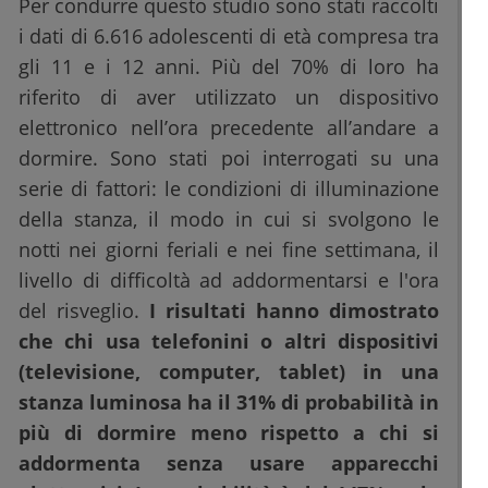
Per condurre questo studio sono stati raccolti
i dati di 6.616 adolescenti di età compresa tra
gli 11 e i 12 anni. Più del 70% di loro ha
riferito di aver utilizzato un dispositivo
elettronico nell’ora precedente all’andare a
dormire. Sono stati poi interrogati su una
serie di fattori: le condizioni di illuminazione
della stanza, il modo in cui si svolgono le
notti nei giorni feriali e nei fine settimana, il
livello di difficoltà ad addormentarsi e l'ora
del risveglio.
I risultati hanno dimostrato
che chi usa telefonini o altri dispositivi
(televisione, computer, tablet) in una
stanza luminosa ha il 31% di probabilità in
più di dormire meno rispetto a chi si
addormenta senza usare apparecchi