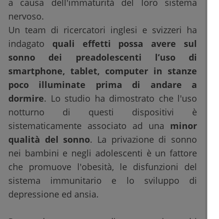
a causa dell'immaturità del loro sistema
nervoso.
Un team di ricercatori inglesi e svizzeri ha
indagato
quali effetti possa avere sul
sonno dei preadolescenti l’uso di
smartphone, tablet, computer in stanze
poco illuminate prima di andare a
dormire
. Lo studio ha dimostrato che l'uso
notturno di questi dispositivi è
sistematicamente associato ad una
minor
qualità del sonno
. La privazione di sonno
nei bambini e negli adolescenti è un fattore
che promuove l'obesità, le disfunzioni del
sistema immunitario e lo sviluppo di
depressione ed ansia.