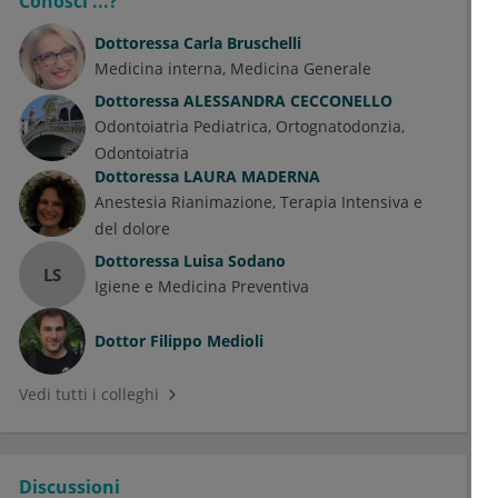
Conosci ...?
Dottoressa
Carla Bruschelli
Medicina interna
Medicina Generale
Dottoressa
ALESSANDRA CECCONELLO
Odontoiatria Pediatrica
Ortognatodonzia
Odontoiatria
Dottoressa
LAURA MADERNA
Anestesia Rianimazione, Terapia Intensiva e
del dolore
Dottoressa
Luisa Sodano
LS
Igiene e Medicina Preventiva
Dottor
Filippo Medioli
Vedi tutti i colleghi
Discussioni