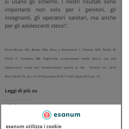
si usano gli schermi. I nostri risultati sono
importanti non solo per i genitori, gli
insegnanti, gli operatori sanitari, ma anche
per gli adolescenti stessi”.
Fonte:Mireku MO, Barker MM, Mutz J, Dumontheil I, Thomas MSC, Röösli M,
Elliott P, Toledano MB. Night-time screen-based media device use and
adolescents' sleep and health-related quality of life. Environ Int. 2019
Mar;124:66-78. doi: 10.1016/j.envint.2018.11.069. Epub 2019 Jan 10.
Leggi di più su
Pediatria
Testo
esanum utilizza i cookie
Dott.
Amedeo Cutuli