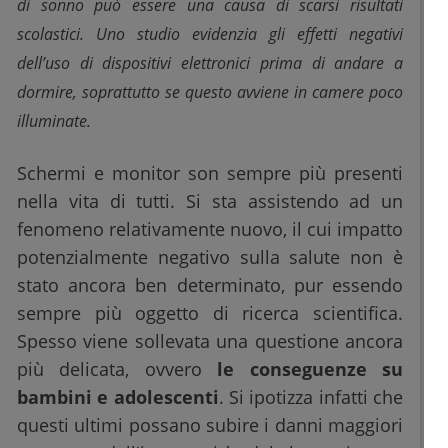
di sonno può essere una causa di scarsi risultati
scolastici. Uno studio evidenzia gli effetti negativi
dell’uso di dispositivi elettronici prima di andare a
dormire, soprattutto se questo avviene in camere poco
illuminate.
Schermi e monitor son sempre più presenti
nella vita di tutti. Si sta assistendo ad un
fenomeno relativamente nuovo, il cui impatto
potenzialmente negativo sulla salute non è
stato ancora ben determinato, pur essendo
sempre più oggetto di ricerca scientifica.
Spesso viene sollevata una questione ancora
più delicata, ovvero
le conseguenze su
bambini e adolescenti
. Si ipotizza infatti che
questi ultimi possano subire i danni maggiori