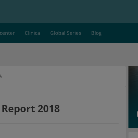
center
Clinica
Global Series
Blog
à
 Report 2018