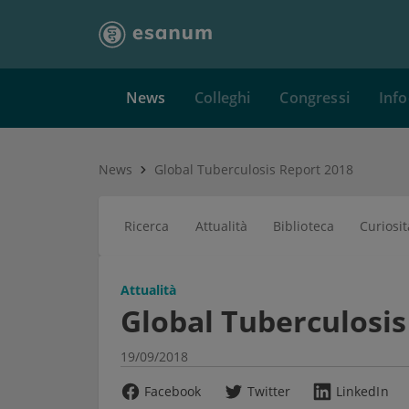
News
Colleghi
Congressi
Info
News
Global Tuberculosis Report 2018
Ricerca
Attualità
Biblioteca
Curiosit
Attualità
Global Tuberculosis
19/09/2018
Facebook
Twitter
LinkedIn