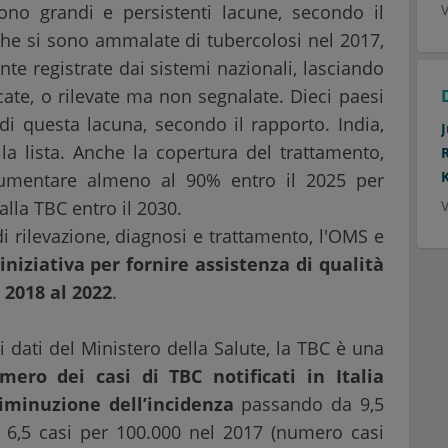
ono grandi e persistenti lacune, secondo il
V
che si sono ammalate di tubercolosi nel 2017,
nte registrate dai sistemi nazionali, lasciando
cate, o rilevate ma non segnalate. Dieci paesi
i questa lacuna, secondo il rapporto. India,
a lista. Anche la copertura del trattamento,
aumentare almeno al 90% entro il 2025 per
 alla TBC entro il 2030.
V
i rilevazione, diagnosi e trattamento, l'OMS e
niziativa per fornire assistenza di qualità
 2018 al 2022
.
i dati del Ministero della Salute, la TBC è una
mero dei casi di TBC notificati in Italia
iminuzione dell’incidenza
passando da 9,5
a 6,5 casi per 100.000 nel 2017 (numero casi