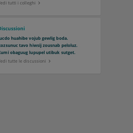
edi tutti i colleghi
Discussioni
Jucdo huahibe vojub gewlig boda.
Rozsunuc tavo hiwsij zousnab peloluz.
Kumi obaguug lupupel utibuk sutget.
edi tutte le discussioni