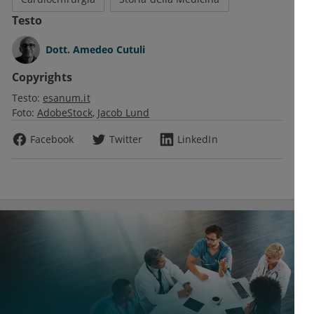
Testo
Dott.
Amedeo Cutuli
Copyrights
Testo:
esanum.it
Foto:
AdobeStock
Jacob Lund
Facebook
Twitter
LinkedIn