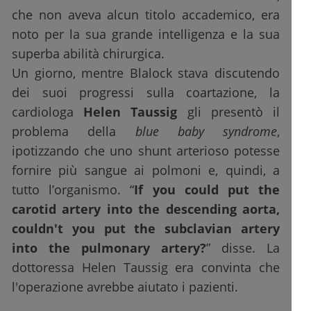
che non aveva alcun titolo accademico, era
noto per la sua grande intelligenza e la sua
superba abilità chirurgica.
Un giorno, mentre Blalock stava discutendo
dei suoi progressi sulla coartazione, la
cardiologa
Helen Taussig
gli presentò il
problema della
blue baby syndrome
,
ipotizzando che uno shunt arterioso potesse
fornire più sangue ai polmoni e, quindi, a
tutto l’organismo. “
If you could put the
carotid artery into the descending aorta,
couldn't you put the subclavian artery
into the pulmonary artery?
” disse. La
dottoressa Helen Taussig era convinta che
l'operazione avrebbe aiutato i pazienti.