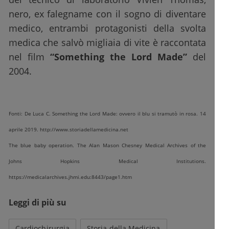
nero, ex falegname con il sogno di diventare
medico, entrambi protagonisti della svolta
medica che salvò migliaia di vite è raccontata
nel film
“Something the Lord Made”
del
2004.
Fonti: De Luca C. Something the Lord Made: ovvero il blu si tramutò in rosa. 14
aprile 2019. http://www.storiadellamedicina.net
The blue baby operation. The Alan Mason Chesney Medical Archives of the
Johns Hopkins Medical Institutions.
https://medicalarchives.jhmi.edu:8443/page1.htm
Leggi di più su
Cardiochirurgia
Storia della Medicina