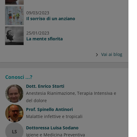
09/03/2023
Il sorriso di un anziano
25/01/2023
La mente sfiorita
Vai ai blog
Conosci ...?
Dott.
Enrico Storti
Anestesia Rianimazione, Terapia Intensiva e
del dolore
Prof.
Spinello Antinori
Malattie infettive e tropicali
Dottoressa
Luisa Sodano
LS
Igiene e Medicina Preventiva