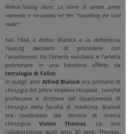
Blalock-Taussig shunt. La storia di questo primo
intervento è raccontata nel film “Something the Lord
made”.
Nel 1944 il dottor Blalock e la dottoressa
Taussig decisero di procedere con
l'anastomosi tra l'arteria succlavia e l'arteria
polmonare in una bambina affetto da
tetralogia di Fallot
.
In quegli anni
Alfred Blalock
era primario di
chirurgia del Johns Hopkins Hospital , nonché
professore e direttore del dipartimento di
chirurgia della facoltà di medicina. Blalock
era coadiuvato dal tecnico di ricerca
chirurgica
Vivien Thomas
. La loro
collaborazione durò oltre 30 anni. Thomas,