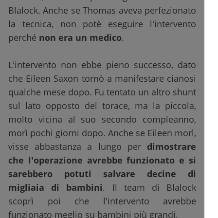
Blalock. Anche se Thomas aveva perfezionato
la tecnica, non potè eseguire l'intervento
perché
non era un medico
.
L'intervento non ebbe pieno successo, dato
che Eileen Saxon tornò a manifestare cianosi
qualche mese dopo. Fu tentato un altro shunt
sul lato opposto del torace, ma la piccola,
molto vicina al suo secondo compleanno,
morì pochi giorni dopo. Anche se Eileen morì,
visse abbastanza a lungo per
dimostrare
che l'operazione avrebbe funzionato e si
sarebbero potuti salvare decine di
migliaia di bambini
. Il team di Blalock
scoprì poi che l'intervento avrebbe
funzionato meglio su bambini più grandi.