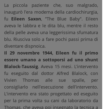
La piccola paziente che, suo malgrado,
inaugurò l’era moderna della cardiochirurgia,
fu
Eileen Saxon
, "The Blue Baby". Eileen
aveva le labbra e le dita blu, mentre il resto
della pelle aveva una leggerissima sfumatura
blu. Riusciva solo a fare pochi passi prima di
diventare dispnoica.
Il 29 novembre 1944, Eileen fu il primo
essere umano a sottoporsi ad uno shunt
Blalock-Taussig
. Aveva 15 mesi. L’intervento
fu eseguito dal dottor Alfred Blalock, con
Vivien Thomas alle sue spalle, per
consigliarlo nell’esecuzione dell’intervento.
L'intervento era stato progettato ed eseguito
per la prima volta su cani da laboratorio da
Thomas, che aveva poi insegnato la tecnica a