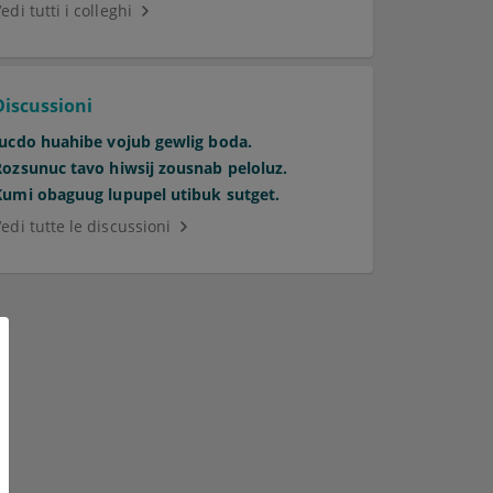
edi tutti i colleghi
Discussioni
Jucdo huahibe vojub gewlig boda.
Rozsunuc tavo hiwsij zousnab peloluz.
Kumi obaguug lupupel utibuk sutget.
edi tutte le discussioni