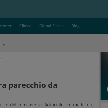
center
Clinica
Global Series
Blog
are
à
ora parecchio da
o dell'Intelligenza Artificiale in medicina,