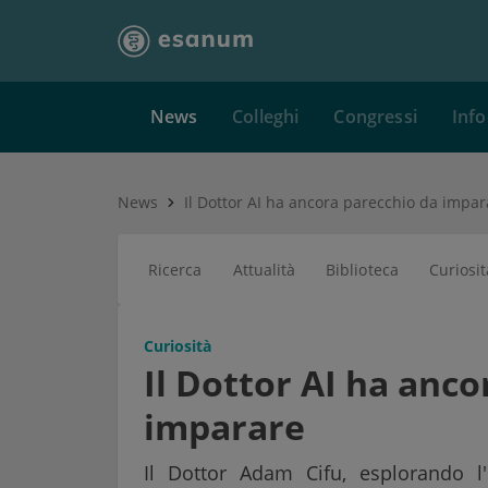
News
Colleghi
Congressi
Info
News
Il Dottor AI ha ancora parecchio da impar
Ricerca
Attualità
Biblioteca
Curiosit
Curiosità
Il Dottor AI ha anc
imparare
Il Dottor Adam Cifu, esplorando l'us