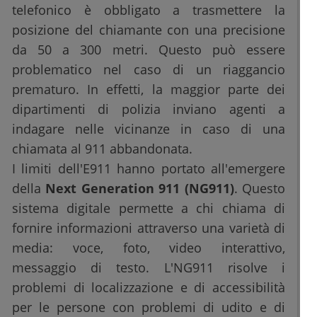
telefonico è obbligato a trasmettere la
posizione del chiamante con una precisione
da 50 a 300 metri. Questo può essere
problematico nel caso di un riaggancio
prematuro. In effetti, la maggior parte dei
dipartimenti di polizia inviano agenti a
indagare nelle vicinanze in caso di una
chiamata al 911 abbandonata.
I limiti dell'E911 hanno portato all'emergere
della
Next Generation 911 (NG911)
. Questo
sistema digitale permette a chi chiama di
fornire informazioni attraverso una varietà di
media: voce, foto, video interattivo,
messaggio di testo. L'NG911 risolve i
problemi di localizzazione e di accessibilità
per le persone con problemi di udito e di