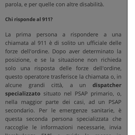
parola, e per quelle con altre disabilità.
Chi risponde al 911?
La prima persona a rispondere a una
chiamata al 911 è di solito un ufficiale delle
forze dell'ordine. Dopo aver determinato la
posizione, e se la situazione non richieda
solo una risposta delle forze dell'ordine,
questo operatore trasferisce la chiamata o, in
alcune grandi città, a un
dispatcher
specializzato
situato nel PSAP primario, o,
nella maggior parte dei casi, ad un PSAP
secondario. Per le emergenze sanitarie, è
questa seconda persona specializzata che
raccoglie le informazioni necessarie, invia