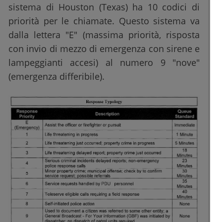
sistema di Houston (Texas) ha 10 codici di
priorità per le chiamate. Questo sistema va
dalla lettera "E" (massima priorità, risposta
con invio di mezzo di emergenza con sirene e
lampeggianti accesi) al numero 9 "nove"
(emergenza differibile).