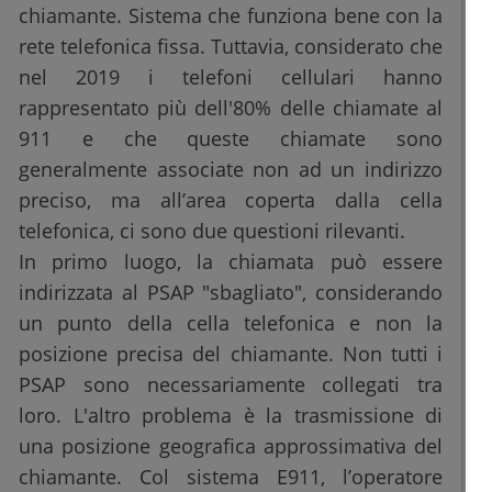
chiamante. Sistema che funziona bene con la
rete telefonica fissa. Tuttavia, considerato che
nel 2019 i telefoni cellulari hanno
rappresentato più dell'80% delle chiamate al
911 e che queste chiamate sono
generalmente associate non ad un indirizzo
preciso, ma all’area coperta dalla cella
telefonica, ci sono due questioni rilevanti.
In primo luogo, la chiamata può essere
indirizzata al PSAP "sbagliato", considerando
un punto della cella telefonica e non la
posizione precisa del chiamante. Non tutti i
PSAP sono necessariamente collegati tra
loro. L'altro problema è la trasmissione di
una posizione geografica approssimativa del
chiamante. Col sistema E911, l’operatore