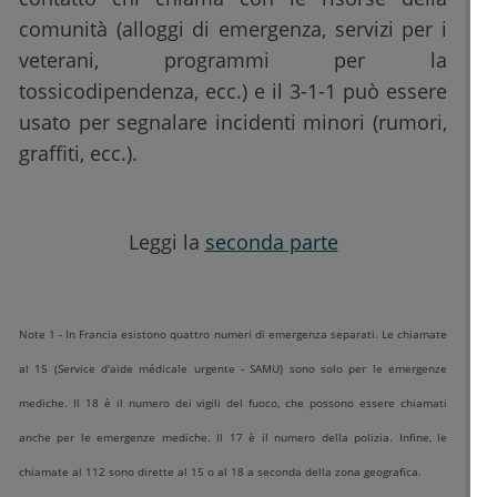
comunità (alloggi di emergenza, servizi per i
veterani, programmi per la
tossicodipendenza, ecc.) e il 3-1-1 può essere
usato per segnalare incidenti minori (rumori,
graffiti, ecc.).
Leggi la
seconda parte
Note 1 - In Francia esistono quattro numeri di emergenza separati. Le chiamate
al 15 (Service d'aide médicale urgente - SAMU) sono solo per le emergenze
mediche. Il 18 è il numero dei vigili del fuoco, che possono essere chiamati
anche per le emergenze mediche. Il 17 è il numero della polizia. Infine, le
chiamate al 112 sono dirette al 15 o al 18 a seconda della zona geografica.