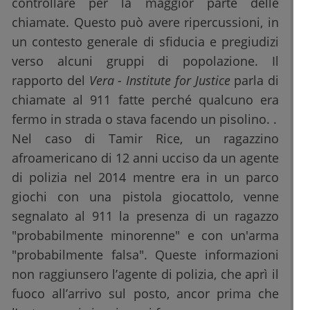
controllare per la maggior parte delle
chiamate. Questo può avere ripercussioni, in
un contesto generale di sfiducia e pregiudizi
verso alcuni gruppi di popolazione. Il
rapporto del
Vera - Institute for Justice
parla di
chiamate al 911 fatte perché qualcuno era
fermo in strada o stava facendo un pisolino. .
Nel caso di Tamir Rice, un ragazzino
afroamericano di 12 anni ucciso da un agente
di polizia nel 2014 mentre era in un parco
giochi con una pistola giocattolo, venne
segnalato al 911 la presenza di un ragazzo
"probabilmente minorenne" e con un'arma
"probabilmente falsa". Queste informazioni
non raggiunsero l’agente di polizia, che aprì il
fuoco all’arrivo sul posto, ancor prima che