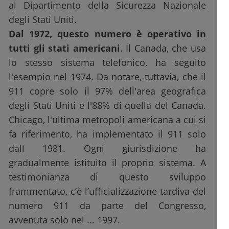
al Dipartimento della Sicurezza Nazionale
degli Stati Uniti.
Dal 1972, questo numero è operativo in
tutti gli stati americani
. Il Canada, che usa
lo stesso sistema telefonico, ha seguito
l'esempio nel 1974. Da notare, tuttavia, che il
911 copre solo il 97% dell'area geografica
degli Stati Uniti e l'88% di quella del Canada.
Chicago, l'ultima metropoli americana a cui si
fa riferimento, ha implementato il 911 solo
dall 1981. Ogni giurisdizione ha
gradualmente istituito il proprio sistema. A
testimonianza di questo sviluppo
frammentato, c’è l’ufficializzazione tardiva del
numero 911 da parte del Congresso,
avvenuta solo nel ... 1997.