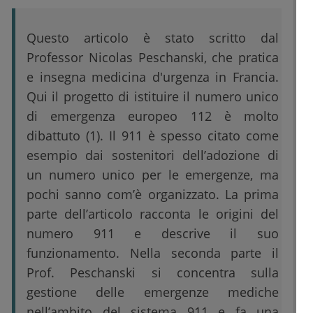
Questo articolo è stato scritto dal
Professor Nicolas Peschanski, che pratica
e insegna medicina d'urgenza in Francia.
Qui il progetto di istituire il numero unico
di emergenza europeo 112 è molto
dibattuto (1). Il 911 è spesso citato come
esempio dai sostenitori dell’adozione di
un numero unico per le emergenze, ma
pochi sanno com’è organizzato. La prima
parte dell’articolo racconta le origini del
numero 911 e descrive il suo
funzionamento. Nella seconda parte il
Prof. Peschanski si concentra sulla
gestione delle emergenze mediche
nell’ambito del sistema 911 e fa una