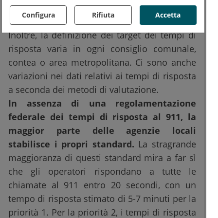
A causa dell'eterogeneità dei codici di invio, i
Configura
Rifiuta
Accetta
target dei tempi di risposta possono variare.
Inoltre, la definizione dei target dei tempi di
risposta varia in ogni consiglio comunale,
contea o area metropolitana. Ci sono anche
variazioni nei dati relativi ai tempi di risposta
a seconda dei metodi di valutazione.
In assenza di una regolamentazione
federale dei tempi di risposta al 911, la
maggior parte delle agenzie locali
stabilisce i propri standard.
La stragrande
maggioranza di questi standard mira a far sì
che gli operatori rispondano a tutte le
chiamate al 911 entro 20 secondi, con un
tempo di risposta stimato di 5-7 minuti per la
priorità 1. Per la priorità 2, i tempi di risposta