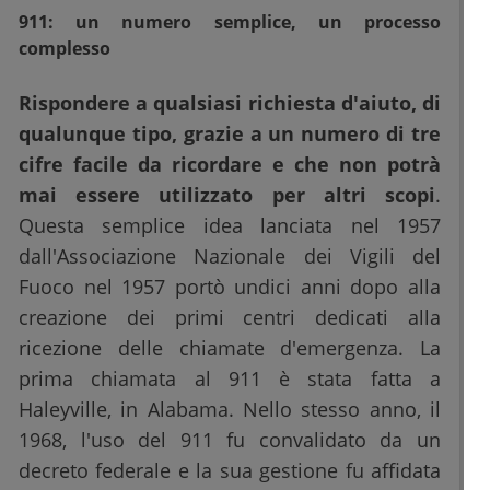
911: un numero semplice, un processo
complesso
Rispondere a qualsiasi richiesta d'aiuto, di
qualunque tipo, grazie a un numero di tre
cifre facile da ricordare e che non potrà
mai essere utilizzato per altri scopi
.
Questa semplice idea lanciata nel 1957
dall'Associazione Nazionale dei Vigili del
Fuoco nel 1957 portò undici anni dopo alla
creazione dei primi centri dedicati alla
ricezione delle chiamate d'emergenza. La
prima chiamata al 911 è stata fatta a
Haleyville, in Alabama. Nello stesso anno, il
1968, l'uso del 911 fu convalidato da un
decreto federale e la sua gestione fu affidata