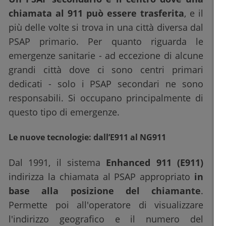
chiamata al 911 può essere trasferita
, e il
più delle volte si trova in una città diversa dal
PSAP primario. Per quanto riguarda le
emergenze sanitarie - ad eccezione di alcune
grandi città dove ci sono centri primari
dedicati - solo i PSAP secondari ne sono
responsabili. Si occupano principalmente di
questo tipo di emergenze.
Le nuove tecnologie: dall’E911 al NG911
Dal 1991, il sistema
Enhanced 911 (E911)
indirizza la chiamata al PSAP appropriato
in
base alla posizione del chiamante
.
Permette poi all'operatore di visualizzare
l'indirizzo geografico e il numero del