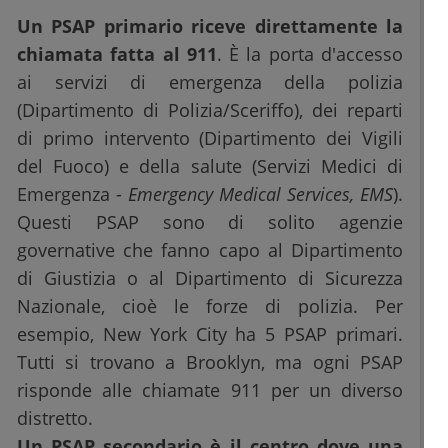
Un PSAP primario riceve direttamente la
chiamata fatta al 911
. È la porta d'accesso
ai servizi di emergenza della polizia
(Dipartimento di Polizia/Sceriffo), dei reparti
di primo intervento (Dipartimento dei Vigili
del Fuoco) e della salute (Servizi Medici di
Emergenza -
Emergency Medical Services, EMS
).
Questi PSAP sono di solito agenzie
governative che fanno capo al Dipartimento
di Giustizia o al Dipartimento di Sicurezza
Nazionale, cioè le forze di polizia. Per
esempio, New York City ha 5 PSAP primari.
Tutti si trovano a Brooklyn, ma ogni PSAP
risponde alle chiamate 911 per un diverso
distretto.
Un PSAP secondario è il centro dove una