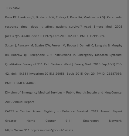
11927452.
Pons PT, Haukoos JS, Bludworth W, Cribley T, Pons KA, Markovchick VJ. Paramedic
response time: does it affect patient survival? Acad Emerg Med. 2005
Jul;12(7):594-600. doi: 10.1197/j.aem.2005.02.013. PMID: 15995089.
Sutter J, Panczyk M, Spaite DW, Ferrer JM, Roosa J, Dameff C, Langlais B, Murphy
RA, Bobrow BJ. Telephone CPR Instructions in Emergency Dispatch Systems:
Qualitative Survey of 911 Call Centers. West J Emerg Med. 2015 Sep;16(5):736-
42. doi: 10.5811/westjem.2015.6.26058. Epub 2015 Oct 20. PMID: 26587099;
PMCID: PMC4644043.
Division of Emergency Medical Services – Public Health Seattle and King County.
2019 Annual Report
CARES – Cardiac Arrest Registry to Enhance Survival. 2017 Annual Report
Greater Harris County 9-1-1 Emergency Network.
https://www.911.org/resources/ghc-9-1-1-stats