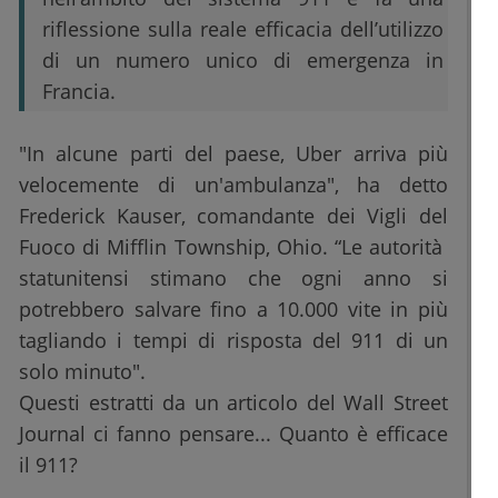
riflessione sulla reale efficacia dell’utilizzo
di un numero unico di emergenza in
Francia.
"In alcune parti del paese, Uber arriva più
velocemente di un'ambulanza", ha detto
Frederick Kauser, comandante dei Vigli del
Fuoco di Mifflin Township, Ohio. “Le autorità
statunitensi stimano che ogni anno si
potrebbero salvare fino a 10.000 vite in più
tagliando i tempi di risposta del 911 di un
solo minuto".
Questi estratti da un articolo del Wall Street
Journal ci fanno pensare... Quanto è efficace
il 911?