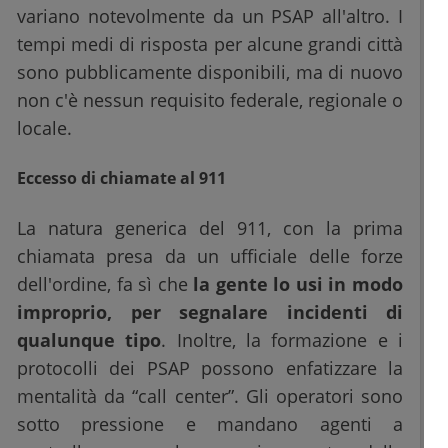
variano notevolmente da un PSAP all'altro. I
tempi medi di risposta per alcune grandi città
sono pubblicamente disponibili, ma di nuovo
non c'è nessun requisito federale, regionale o
locale.
Eccesso di chiamate al 911
La natura generica del 911, con la prima
chiamata presa da un ufficiale delle forze
dell'ordine, fa sì che
la gente lo usi in modo
improprio, per segnalare incidenti di
qualunque tipo
. Inoltre, la formazione e i
protocolli dei PSAP possono enfatizzare la
mentalità da “call center”. Gli operatori sono
sotto pressione e mandano agenti a