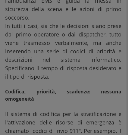
l'ambulanza EMS e guida la messa in
sicurezza della scena e le azioni di primo
soccorso.
In tutti i casi, sia che le decisioni siano prese
dal primo operatore o dai dispatcher, tutto
viene trasmesso verbalmente, ma anche
inserendo una serie di codici di priorità e
descrizioni nel sistema informatico.
Specificano il tempo di risposta desiderato e
il tipo di risposta.
Codifica, priorità, scadenze: nessuna
omogeneità
Il sistema di codifica per la stratificazione e
l'attivazione delle risorse di emergenza è
chiamato "codici di invio 911". Per esempio, il