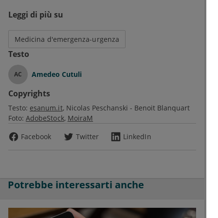
Leggi di più su
Medicina d'emergenza-urgenza
Testo
Amedeo Cutuli
AC
Copyrights
Testo:
esanum.it
Nicolas Peschanski - Benoit Blanquart
Foto:
AdobeStock
MoiraM
Facebook
Twitter
LinkedIn
Potrebbe interessarti anche