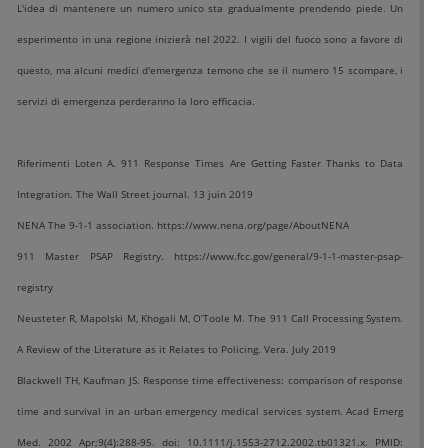
L'idea di mantenere un numero unico sta gradualmente prendendo piede. Un
esperimento in una regione inizierà nel 2022. I vigili del fuoco sono a favore di
questo, ma alcuni medici d'emergenza temono che se il numero 15 scompare, i
servizi di emergenza perderanno la loro efficacia.
Riferimenti Loten A. 911 Response Times Are Getting Faster Thanks to Data
Integration. The Wall Street journal. 13 juin 2019
NENA The 9-1-1 association. https://www.nena.org/page/AboutNENA
911 Master PSAP Registry. https://www.fcc.gov/general/9-1-1-master-psap-
registry
Neusteter R, Mapolski M, Khogali M, O’Toole M. The 911 Call Processing System.
A Review of the Literature as it Relates to Policing. Vera. July 2019
Blackwell TH, Kaufman JS. Response time effectiveness: comparison of response
time and survival in an urban emergency medical services system. Acad Emerg
Med. 2002 Apr;9(4):288-95. doi: 10.1111/j.1553-2712.2002.tb01321.x. PMID: