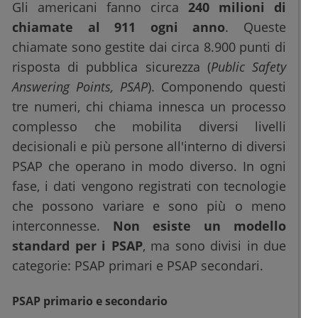
Gli americani fanno circa
240 milioni di
chiamate al 911 ogni anno
. Queste
chiamate sono gestite dai circa 8.900 punti di
risposta di pubblica sicurezza (
Public Safety
Answering Points, PSAP
). Componendo questi
tre numeri, chi chiama innesca un processo
complesso che mobilita diversi livelli
decisionali e più persone all'interno di diversi
PSAP che operano in modo diverso. In ogni
fase, i dati vengono registrati con tecnologie
che possono variare e sono più o meno
interconnesse.
Non esiste un modello
standard per i PSAP
, ma sono divisi in due
categorie: PSAP primari e PSAP secondari.
PSAP primario e secondario