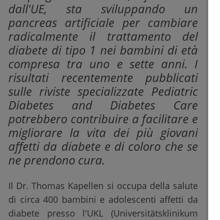
dall'UE, sta sviluppando un
pancreas artificiale per cambiare
radicalmente il trattamento del
diabete di tipo 1 nei bambini di età
compresa tra uno e sette anni. I
risultati recentemente pubblicati
sulle riviste specializzate Pediatric
Diabetes and Diabetes Care
potrebbero contribuire a facilitare e
migliorare la vita dei più giovani
affetti da diabete e di coloro che se
ne prendono cura.
Il Dr. Thomas Kapellen si occupa della salute
di circa 400 bambini e adolescenti affetti da
diabete presso l'UKL (Universitätsklinikum