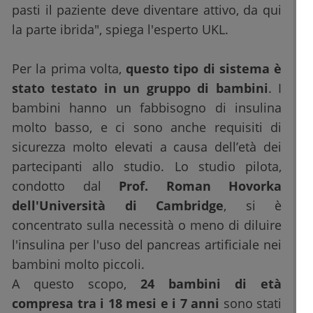
pasti il paziente deve diventare attivo, da qui
la parte ibrida", spiega l'esperto UKL.
Per la prima volta,
questo tipo di sistema è
stato testato in un gruppo di bambini
. I
bambini hanno un fabbisogno di insulina
molto basso, e ci sono anche requisiti di
sicurezza molto elevati a causa dell’età dei
partecipanti allo studio. Lo studio pilota,
condotto dal
Prof. Roman Hovorka
dell'Università di Cambridge
, si è
concentrato sulla necessità o meno di diluire
l'insulina per l'uso del pancreas artificiale nei
bambini molto piccoli.
A questo scopo,
24 bambini di età
compresa tra i 18 mesi e i 7 anni
sono stati