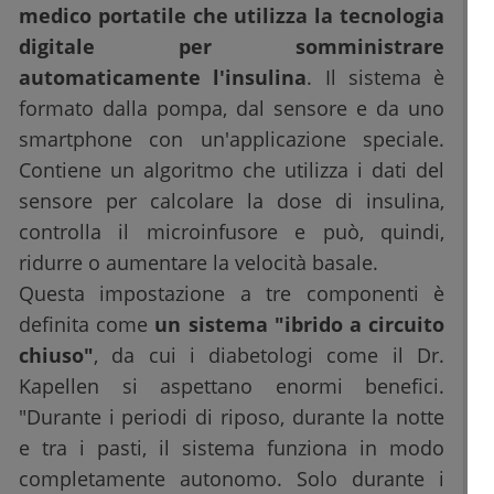
medico portatile che utilizza la tecnologia
digitale per somministrare
automaticamente l'insulina
. Il sistema è
formato dalla pompa, dal sensore e da uno
smartphone con un'applicazione speciale.
Contiene un algoritmo che utilizza i dati del
sensore per calcolare la dose di insulina,
controlla il microinfusore e può, quindi,
ridurre o aumentare la velocità basale.
Questa impostazione a tre componenti è
definita come
un sistema "ibrido a circuito
chiuso"
, da cui i diabetologi come il Dr.
Kapellen si aspettano enormi benefici.
"Durante i periodi di riposo, durante la notte
e tra i pasti, il sistema funziona in modo
completamente autonomo. Solo durante i