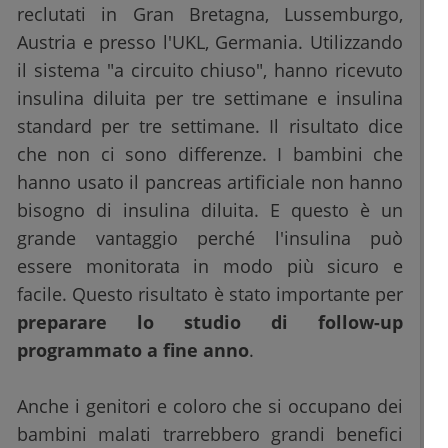
reclutati in Gran Bretagna, Lussemburgo,
Austria e presso l'UKL, Germania. Utilizzando
il sistema "a circuito chiuso", hanno ricevuto
insulina diluita per tre settimane e insulina
standard per tre settimane. Il risultato dice
che non ci sono differenze. I bambini che
hanno usato il pancreas artificiale non hanno
bisogno di insulina diluita. E questo è un
grande vantaggio perché l'insulina può
essere monitorata in modo più sicuro e
facile. Questo risultato è stato importante per
preparare lo studio di follow-up
programmato a fine anno
.
Anche i genitori e coloro che si occupano dei
bambini malati trarrebbero grandi benefici