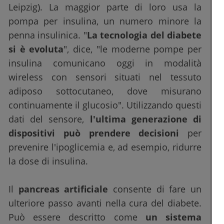
Leipzig). La maggior parte di loro usa la
pompa per insulina, un numero minore la
penna insulinica. "
La tecnologia del diabete
si è evoluta
", dice, "le moderne pompe per
insulina comunicano oggi in modalità
wireless con sensori situati nel tessuto
adiposo sottocutaneo, dove misurano
continuamente il glucosio". Utilizzando questi
dati del sensore,
l'ultima generazione di
dispositivi può prendere decisioni
per
prevenire l'ipoglicemia e, ad esempio, ridurre
la dose di insulina.
Il
pancreas artificiale
consente di fare un
ulteriore passo avanti nella cura del diabete.
Può essere descritto come
un sistema