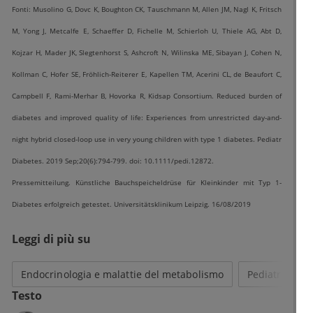
Fonti: Musolino G, Dovc K, Boughton CK, Tauschmann M, Allen JM, Nagl K, Fritsch
M, Yong J, Metcalfe E, Schaeffer D, Fichelle M, Schierloh U, Thiele AG, Abt D,
Kojzar H, Mader JK, Slegtenhorst S, Ashcroft N, Wilinska ME, Sibayan J, Cohen N,
Kollman C, Hofer SE, Fröhlich-Reiterer E, Kapellen TM, Acerini CL, de Beaufort C,
Campbell F, Rami-Merhar B, Hovorka R, Kidsap Consortium. Reduced burden of
diabetes and improved quality of life: Experiences from unrestricted day-and-
night hybrid closed-loop use in very young children with type 1 diabetes. Pediatr
Diabetes. 2019 Sep;20(6):794-799. doi: 10.1111/pedi.12872.
Pressemitteilung. Künstliche Bauchspeicheldrüse für Kleinkinder mit Typ 1-
Diabetes erfolgreich getestet. Universitätsklinikum Leipzig. 16/08/2019
Leggi di più su
Endocrinologia e malattie del metabolismo
Pediatria
Testo