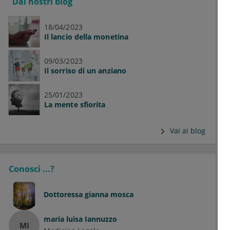
Dai nostri blog
18/04/2023
Il lancio della monetina
09/03/2023
Il sorriso di un anziano
25/01/2023
La mente sfiorita
Vai ai blog
Conosci ...?
Dottoressa
gianna mosca
maria luisa Iannuzzo
MI