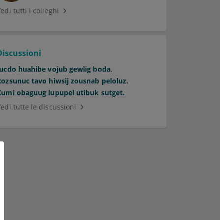
edi tutti i colleghi
Discussioni
Jucdo huahibe vojub gewlig boda.
Rozsunuc tavo hiwsij zousnab peloluz.
Kumi obaguug lupupel utibuk sutget.
edi tutte le discussioni