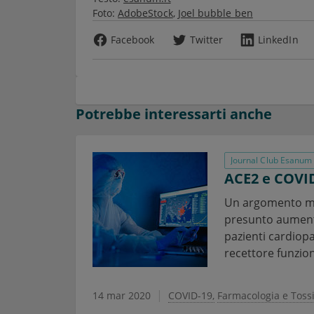
Foto:
AdobeStock
Joel bubble ben
Facebook
Twitter
LinkedIn
Potrebbe interessarti anche
Journal Club Esanum
ACE2 e COVI
Un argomento molt
presunto aumento
pazienti cardiop
recettore funziona
14 mar 2020
COVID-19
Farmacologia e Tossi