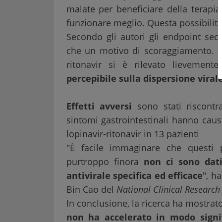
malate per beneficiare della terapi
funzionare meglio. Questa possibilità
Secondo gli autori gli endpoint sec
che un motivo di scoraggiamento. Inf
ritonavir si è rilevato lievemen
percepibile sulla dispersione virale
Effetti avversi
sono stati riscontra
sintomi gastrointestinali hanno caus
lopinavir-ritonavir in 13 pazienti
"È facile immaginare che questi p
purtroppo finora
non ci sono dati
antivirale specifica ed efficace
", h
Bin Cao del
National Clinical Research
In conclusione, la ricerca ha mostrat
non ha accelerato in modo signif