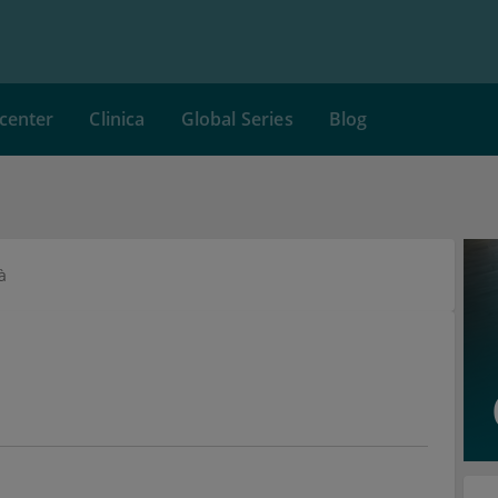
center
Clinica
Global Series
Blog
à