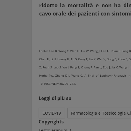
ridotto la mortalità e non ha dim
cavo orale dei pazienti con sintomi
Fonte: Cao B, Wang Y, Wen D, Liu W, Wang J, Fan G, Ruan L, Song B, C
Chen H, Li H, Huang H, Tu S, Gong F, Liu Y, Wei Y, Dong C, Zhou F, Gu
X, Ruan S, Luo S, Wu J, Peng L, Cheng F, Pan L, Zou J, Jia C, Wang J
Horby PW, Zhang D1, Wang C. A Trial of Lopinavir-Ritonavir i
10.1056/NEJMoa2001282.
Leggi di più su
COVID-19
Farmacologia e Tossicologia Cl
Copyrights
Testo:
esanum.it