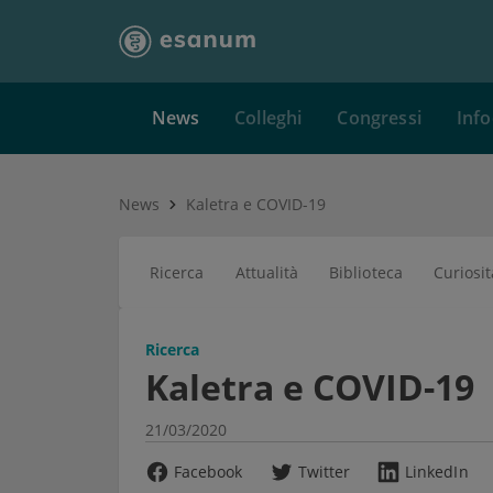
News
Colleghi
Congressi
Info
News
Kaletra e COVID-19
Ricerca
Attualità
Biblioteca
Curiosit
Ricerca
Kaletra e COVID-19
21/03/2020
Facebook
Twitter
LinkedIn