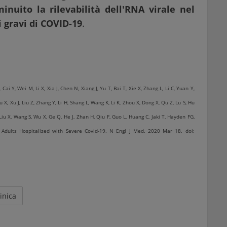
inuito la rilevabilità dell'RNA virale nel
 gravi di COVID-19
.
ai Y, Wei M, Li X, Xia J, Chen N, Xiang J, Yu T, Bai T, Xie X, Zhang L, Li C, Yuan Y,
 X, Xu J, Liu Z, Zhang Y, Li H, Shang L, Wang K, Li K, Zhou X, Dong X, Qu Z, Lu S, Hu
, Liu X, Wang S, Wu X, Ge Q, He J, Zhan H, Qiu F, Guo L, Huang C, Jaki T, Hayden FG,
n Adults Hospitalized with Severe Covid-19. N Engl J Med. 2020 Mar 18. doi:
inica