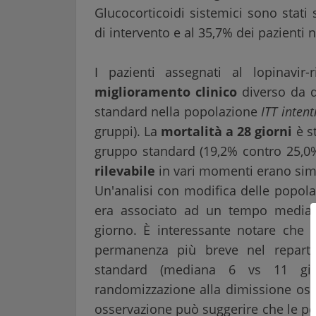
Glucocorticoidi sistemici sono stati
di intervento e al 35,7% dei pazienti 
I pazienti assegnati al lopinavi
miglioramento clinico
diverso da qu
standard nella popolazione
ITT intent
gruppi). La
mortalità a 28 giorni
è s
gruppo standard (19,2% contro 25,0%
rilevabile
in vari momenti erano simi
Un'analisi con modifica delle popolaz
era associato ad un tempo median
giorno. È interessante notare che 
permanenza più breve nel reparto 
standard (mediana 6 vs 11 giorn
randomizzazione alla dimissione osp
osservazione può suggerire che le pe