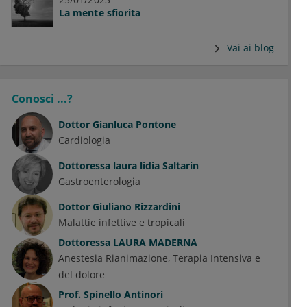
La mente sfiorita
Vai ai blog
Conosci ...?
Dottor
Gianluca Pontone
Cardiologia
Dottoressa
laura lidia Saltarin
Gastroenterologia
Dottor
Giuliano Rizzardini
Malattie infettive e tropicali
Dottoressa
LAURA MADERNA
Anestesia Rianimazione, Terapia Intensiva e
del dolore
Prof.
Spinello Antinori