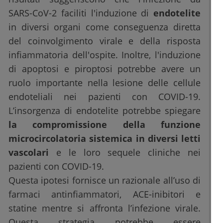
SARS-CoV-2 faciliti l'induzione di
endotelite
in diversi organi come conseguenza diretta
del coinvolgimento virale e della risposta
infiammatoria dell'ospite. Inoltre, l'induzione
di apoptosi e piroptosi potrebbe avere un
ruolo importante nella lesione delle cellule
endoteliali nei pazienti con COVID-19.
L’insorgenza di endotelite potrebbe spiegare
la compromissione della funzione
microcircolatoria sistemica in diversi letti
vascolari
e le loro sequele cliniche nei
pazienti con COVID-19.
Questa ipotesi fornisce un razionale all’uso di
farmaci antinfiammatori, ACE-inibitori e
statine mentre si affronta l’infezione virale.
Questa strategia potrebbe essere