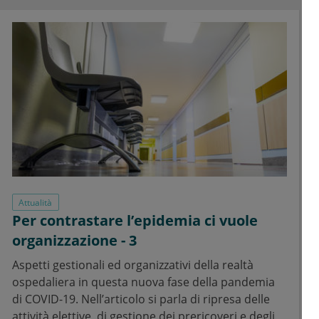
Attualità
Per contrastare l’epidemia ci vuole
organizzazione - 3
Aspetti gestionali ed organizzativi della realtà
ospedaliera in questa nuova fase della pandemia
di COVID-19. Nell’articolo si parla di ripresa delle
attività elettive, di gestione dei prericoveri e degli