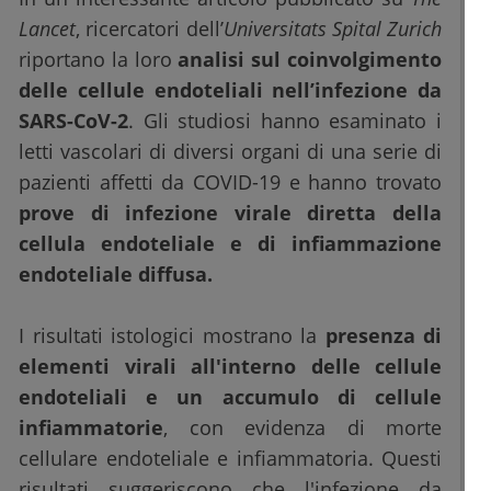
Lancet
, ricercatori dell’
Universitats Spital Zurich
riportano la loro
analisi sul coinvolgimento
delle cellule endoteliali nell’infezione da
SARS-CoV-2
. Gli studiosi hanno esaminato i
letti vascolari di diversi organi di una serie di
pazienti affetti da COVID-19 e hanno trovato
prove di infezione virale diretta della
cellula endoteliale e di infiammazione
endoteliale diffusa.
I risultati istologici mostrano la
presenza di
elementi virali all'interno delle cellule
endoteliali e un accumulo di cellule
infiammatorie
, con evidenza di morte
cellulare endoteliale e infiammatoria. Questi
risultati suggeriscono che l'infezione da