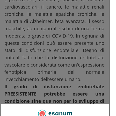
cardiovascolari, il cancro, le malattie renali
croniche, le malattie epatiche croniche, la
malattia di Alzheimer, l’età avanzata, il sesso
maschile, aumentano il rischio di una forma
moderata o grave di COVID-19. In ognuna di
queste condizioni può essere presente uno
stato di disfunzione endoteliale. Degno di
nota il fatto che la disfunzione endoteliale
vascolare è considerata come un'espressione
fenotipica primaria del normale
invecchiamento dell’essere umano.
Il grado di disfunzione endoteliale
PREESISTENTE potrebbe essere una
condizione sine qua non per lo sviluppo di
infezione SARS-CoV-2 moderata-grave
.
Durante la pandemia di COVID-19, la morte di