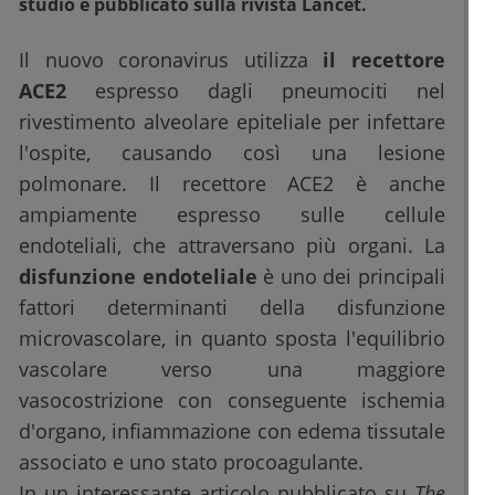
studio è pubblicato sulla rivista Lancet.
Il nuovo coronavirus utilizza
il recettore
ACE2
espresso dagli pneumociti nel
rivestimento alveolare epiteliale per infettare
l'ospite, causando così una lesione
polmonare. Il recettore ACE2 è anche
ampiamente espresso sulle cellule
endoteliali, che attraversano più organi. La
disfunzione endoteliale
è uno dei principali
fattori determinanti della disfunzione
microvascolare, in quanto sposta l'equilibrio
vascolare verso una maggiore
vasocostrizione con conseguente ischemia
d'organo, infiammazione con edema tissutale
associato e uno stato procoagulante.
In un interessante articolo pubblicato su
The