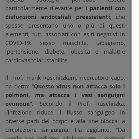
particolarmente rilevante per i
pazienti con
disfunzioni endoteliali preesistenti
, che
spesso presentano uno o più di questi
elementi, tutti associati con esiti negativi in
COVID-19: sesso maschile, tabagismo,
ipertensione, diabete, obesità e malattie
cardiovascolari stabilite,
Il Prof. Frank Ruschitzkam, ricercatore capo,
ha detto: "
Questo virus non attacca solo i
polmoni, ma attacca i vasi sanguigni
ovunque
". Secondo il Prof. Ruschitzka,
l’infezione riduce il flusso sanguigno in
diverse parti del corpo e alla fine blocca la
circolazione sanguigna. Ha aggiunto: "Da
quello che vediamo clinicamente, i pazienti