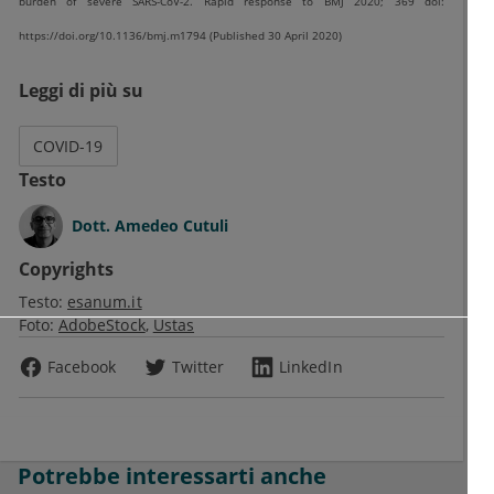
burden of severe SARS-CoV-2. Rapid response to BMJ 2020; 369 doi:
https://doi.org/10.1136/bmj.m1794 (Published 30 April 2020)
Leggi di più su
COVID-19
Testo
Dott.
Amedeo Cutuli
Copyrights
Testo:
esanum.it
Foto:
AdobeStock
Ustas
Facebook
Twitter
LinkedIn
Potrebbe interessarti anche