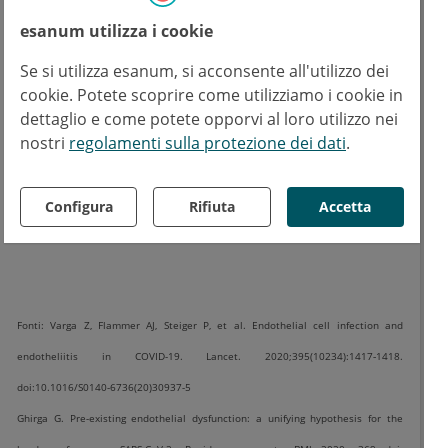
così tante persone anziane potrebbe essere
esanum utilizza i cookie
causata da un denominatore comune: il
Se si utilizza esanum, si acconsente all'utilizzo dei
progressivo declino della funzione
cookie. Potete scoprire come utilizziamo i cookie in
endoteliale con l'età, ulteriormente
dettaglio e come potete opporvi al loro utilizzo nei
complicato da altre comorbidità coesistenti
nostri
regolamenti sulla protezione dei dati
.
sempre associate a disfunzione endoteliale
come ipertensione, malattie cardiovascolari,
Configura
Rifiuta
Accetta
diabete o cancro”.
Fonti: Varga Z, Flammer AJ, Steiger P, et al. Endothelial cell infection and
endotheliitis in COVID-19. Lancet. 2020;395(10234):1417‐1418.
doi:10.1016/S0140-6736(20)30937-5
Ghirga G. Pre-existing endothelial dysfunction: a unifying hypothesis for the