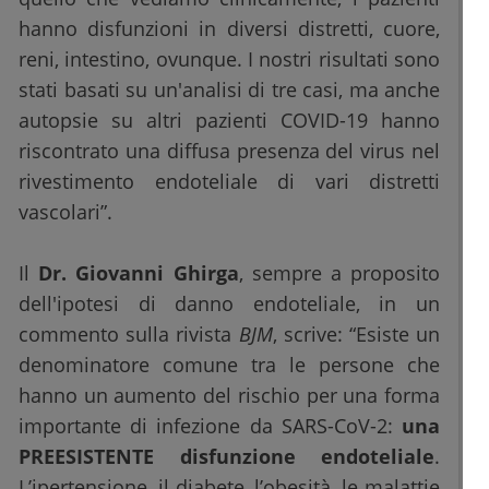
hanno disfunzioni in diversi distretti, cuore,
reni, intestino, ovunque. I nostri risultati sono
stati basati su un'analisi di tre casi, ma anche
autopsie su altri pazienti COVID-19 hanno
riscontrato una diffusa presenza del virus nel
rivestimento endoteliale di vari distretti
vascolari”.
Il
Dr. Giovanni Ghirga
, sempre a proposito
dell'ipotesi di danno endoteliale, in un
commento sulla rivista
BJM
, scrive: “Esiste un
denominatore comune tra le persone che
hanno un aumento del rischio per una forma
importante di infezione da SARS-CoV-2:
una
PREESISTENTE disfunzione endoteliale
.
L’ipertensione, il diabete, l’obesità, le malattie