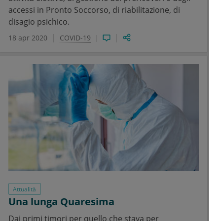
accessi in Pronto Soccorso, di riabilitazione, di
disagio psichico.
18 apr 2020
COVID-19
Attualità
Una lunga Quaresima
Dai primi timori per quello che stava per