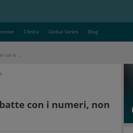
center
Clinica
Global Series
Blog
La pandemia si combatte con i numeri, non con le parole
à
batte con i numeri, non