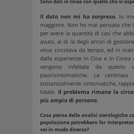
Sono dati in linea con quello che vi asp
Il dato non mi ha sorpreso
. Io i
maggiore. Non ho mai pensato che l
per avere la quantità di casi che ab
avuto, al di là degli errori di gest
virus circolava da tempo, ed in man
dalle esperienze in Cina e in Corea 
vengono infettate da questo v
paucisintomatiche. Le centinaia
sostanzialmente sintomatiche, rappre
totale.
Il problema rimane la circo
più ampio di persone
.
Cosa pensa delle analisi sierologiche c
popolazione potrebbero far interpretare
voi in modo diverso?