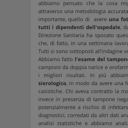
abbiamo pensato che la cosa mig
attraverso una metodologia accurat
importante, quello di avere
una fot
tutti i dipendenti dell'ospedale
, d
Direzione Sanitaria ha sposato ques
che, di fatto, in una settimana lavor
Tutti si sono sottoposti all’indagin
Abbiamo fatto
l'esame del tampon
campioni da doppia narice e orofari
i migliori risultati. In più abb
sierologico
, in modo da avere una fo
casistiche. Chi aveva contratto la m
invece in presenza di tampone nega
potenzialmente a rischio di infettar
diagnostici, corredati da altri dati a
analisi statistiche e abbiamo anal