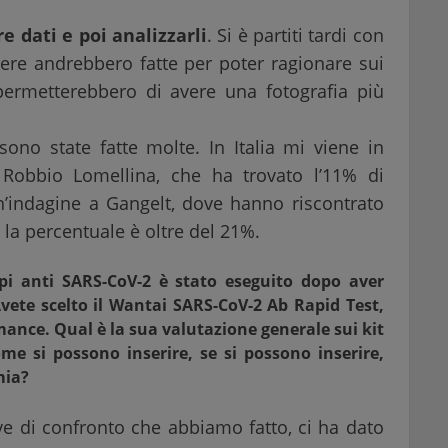
re dati e poi analizzarli
. Si è partiti tardi con
rere andrebbero fatte per poter ragionare sui
permetterebbero di avere una fotografia più
ono state fatte molte. In Italia mi viene in
Robbio Lomellina, che ha trovato l’11% di
un’indagine a Gangelt, dove hanno riscontrato
la percentuale è oltre del 21%.
orpi anti SARS-CoV-2 è stato eseguito dopo aver
Avete scelto il Wantai SARS-CoV-2 Ab Rapid Test,
mance. Qual è la sua valutazione generale sui kit
ome si possono inserire, se si possono inserire,
mia?
ove di confronto che abbiamo fatto, ci ha dato