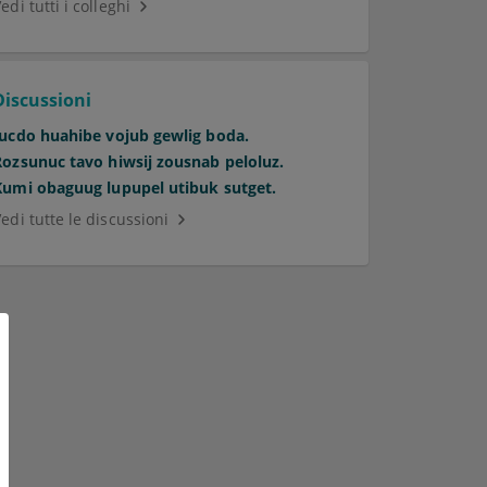
edi tutti i colleghi
Discussioni
Jucdo huahibe vojub gewlig boda.
Rozsunuc tavo hiwsij zousnab peloluz.
Kumi obaguug lupupel utibuk sutget.
edi tutte le discussioni