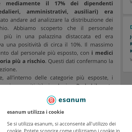
V
he
mediamente il 17% dei dipendenti
edalieri, amministrativi, ausiliari) era
tato andare ad analizzare la distribuzione dei
schio. Abbiamo scoperto che il personale
o più in una palazzina distaccata ed era
a una positività di circa il 10%. Il massimo
giunto dal personale più esposto, con
i medici
V
oria più a rischio
. Questi dati confermano la
fezione.
, all’interno delle categorie più esposte, i
maggiore positività sierologica. Probabilmente
o di lavoro, che porta ad una maggiore
io al paziente. Credo che questa emergenza
ore consapevolezza dell’importanza
esanum utilizza i cookie
so dei DPI. Da questo punto di vista, i medici
Se si utilizza esanum, si acconsente all'utilizzo dei
sonale infermieristico.
cookie. Potete scoprire come utilizziamo i cookie in