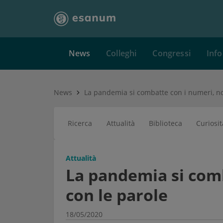
News
Colleghi
Congressi
Info
News
Ricerca
Attualità
Biblioteca
Curiosit
Attualità
La pandemia si com
con le parole
18/05/2020