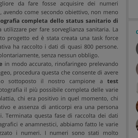
liore da fare fosse acquisire dei numeri
a, avendo come secondo obiettivo, non meno
ografia completa dello status sanitario di
a utilizzare per fare sorveglianza sanitaria. La
to progetto ed è stata creata una task force
ativa ha raccolto i dati di quasi 800 persone.
e volontariamente, senza nessun obbligo.
e
in modo accurato, rinofaringeo prelevando
ngeo, procedura questa che consente di avere
iamo sottoposto il nostro campione a
test
tografia il più possibile completa delle varie
alattia, chi era positivo in quel momento, chi
tivo e assenza di anticorpi era una persona
si. Terminata questa fase di raccolta dei dati
nagrafici e anamnestici, abbiamo fatto le varie
izzato i numeri. I numeri sono stati molto