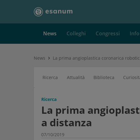
News
Colleghi
Congressi
Info
News
Ricerca
Attualità
Biblioteca
Curiosit
Ricerca
La prima angioplast
a distanza
07/10/2019