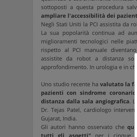
sottoposti a questa procedura salv
ampliare l'accessibilità dei pazienti
Negli Stati Uniti la PCI assistita da r
La sua popolarità continua ad a
miglioramenti tecnologici nelle piat
rispetto al PCI manuale diventano
assistite da robot a distanza s
approfondimento. In urologia e in chi
Uno studio recente ha
valutato la fa
pazienti con sindrome coronaric
distanza dalla sala angiografica
. L
Dr. Tejas Patel, cardiologo interven
Gujarat, India.
Gli autori hanno osservato che
que
tutti gli aspetti"
per i cinque p