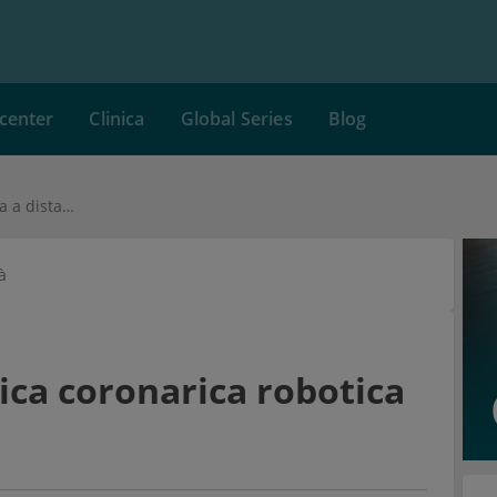
center
Clinica
Global Series
Blog
La prima angioplastica coronarica robotica a distanza
à
ica coronarica robotica