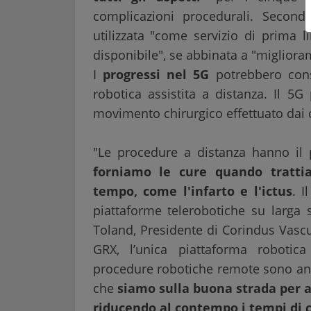
complicazioni procedurali. Second
utilizzata "come servizio di prima 
disponibile", se abbinata a "miglioram
I
progressi nel 5G
potrebbero conse
robotica assistita a distanza. Il 5G
movimento chirurgico effettuato dai c
"Le procedure a distanza hanno il
forniamo le cure quando trattia
tempo, come l'infarto e l'ictus
. I
piattaforme telerobotiche su larga 
Toland, Presidente di Corindus Vascu
GRX, l’unica piattaforma robotic
procedure robotiche remote sono anco
che
siamo sulla buona strada per am
riducendo al contempo i tempi di 