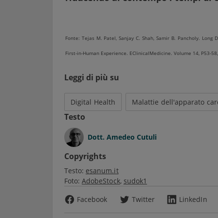
Fonte: Tejas M. Patel, Sanjay C. Shah, Samir B. Pancholy. Long 
First-in-Human Experience. EClinicalMedicine. Volume 14, P53-58
Leggi di più su
Digital Health
Malattie dell'apparato ca
Testo
Dott.
Amedeo Cutuli
Copyrights
Testo:
esanum.it
Foto:
AdobeStock
sudok1
Facebook
Twitter
LinkedIn