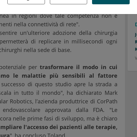
o gli autori la tecnologia potrebbe essere
linea in regioni dove tale competenza non è
enti nella connettività di rete".
ntire un'ulteriore adozione della chirurgia
 permetterà di replicare in millisecondi ogni
hirurghi nella sede di base.
V
 potenziale per
trasformare il modo in cui
mo le malattie più sensibili al fattore
l successo di questo studio apre la strada a
scala in tutto il mondo", ha dichiarato Mark
lar Robotics, l’azienda produttrice di CorPath
a endovascolare approvata dalla FDA. "Le
ra nelle prime fasi di sviluppo, ma è chiaro
pliare l'accesso dei pazienti alle terapie,
cura
", ha concluso Toland.