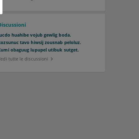
Discussioni
Jucdo huahibe vojub gewlig boda.
Rozsunuc tavo hiwsij zousnab peloluz.
Kumi obaguug lupupel utibuk sutget.
edi tutte le discussioni