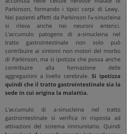
accumula nelle cellule nervose malate di
Parkinson, formando i tipici corpi di Lewy.
Nei pazienti affetti da Parkinson l’α-sinucleina
si rileva anche nei neuroni enterici.
L'accumulo patogeno di a-sinucleina nel
tratto gastrointestinale non solo può
contribuire ai sintomi non motori del morbo
di Parkinson, ma si ipotizza che possa anche
contribuire alla formazione delle
aggregazioni a livello cerebrale.
Si ipotizza
quindi che il tratto gastrointestinale sia la
sede in cui origina la malattia.
L'accumulo di a-sinucleina nel tratto
gastrointestinale si verifica in risposta ad
attivazioni del sistema immunitario. Quindi