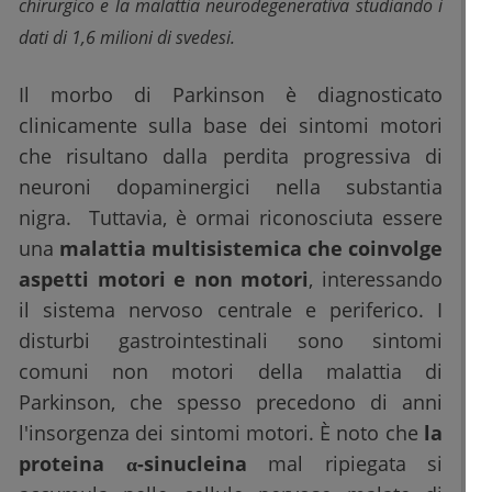
chirurgico e la malattia neurodegenerativa studiando i
dati di 1,6 milioni di svedesi.
Il morbo di Parkinson è diagnosticato
clinicamente sulla base dei sintomi motori
che risultano dalla perdita progressiva di
neuroni dopaminergici nella substantia
nigra. Tuttavia, è ormai riconosciuta essere
una
malattia multisistemica che coinvolge
aspetti motori e non motori
, interessando
il sistema nervoso centrale e periferico. I
disturbi gastrointestinali sono sintomi
comuni non motori della malattia di
Parkinson, che spesso precedono di anni
l'insorgenza dei sintomi motori. È noto che
la
proteina α-sinucleina
mal ripiegata si