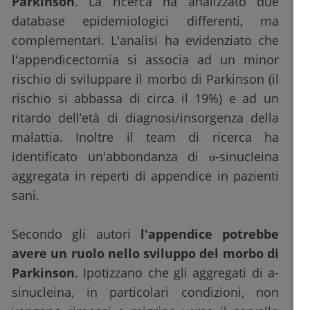
Parkinson
. La ricerca ha analizzato due
database epidemiologici differenti, ma
complementari. L'analisi ha evidenziato che
l'appendicectomia si associa ad un minor
rischio di sviluppare il morbo di Parkinson (il
rischio si abbassa di circa il 19%) e ad un
ritardo dell’età di diagnosi/insorgenza della
malattia. Inoltre il team di ricerca ha
identificato un'abbondanza di α-sinucleina
aggregata in reperti di appendice in pazienti
sani.
Secondo gli autori
l'appendice potrebbe
avere un ruolo nello sviluppo del morbo di
Parkinson
. Ipotizzano che gli aggregati di a-
sinucleina, in particolari condizioni, non