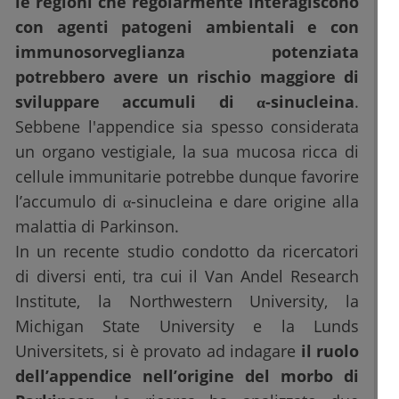
le regioni che regolarmente interagiscono
con agenti patogeni ambientali e con
immunosorveglianza potenziata
potrebbero avere un rischio maggiore di
sviluppare accumuli di α-sinucleina
.
Sebbene l'appendice sia spesso considerata
un organo vestigiale, la sua mucosa ricca di
cellule immunitarie potrebbe dunque favorire
l’accumulo di α-sinucleina e dare origine alla
malattia di Parkinson.
In un recente studio condotto da ricercatori
di diversi enti, tra cui il Van Andel Research
Institute, la Northwestern University, la
Michigan State University e la Lunds
Universitets, si è provato ad indagare
il ruolo
dell’appendice nell’origine del morbo di