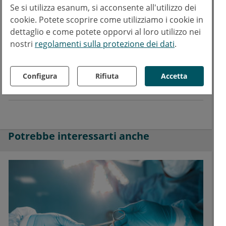
Testo
Se si utilizza esanum, si acconsente all'utilizzo dei
cookie. Potete scoprire come utilizziamo i cookie in
Dott.
Amedeo Cutuli
dettaglio e come potete opporvi al loro utilizzo nei
Copyrights
nostri
regolamenti sulla protezione dei dati
.
Testo:
esanum.it
Foto:
AdobeStock
chanawit
Configura
Rifiuta
Accetta
Facebook
Twitter
LinkedIn
Potrebbe interessarti anche