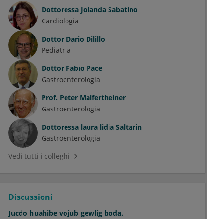
Dottoressa
Jolanda Sabatino
Cardiologia
Dottor
Dario Dilillo
Pediatria
Dottor
Fabio Pace
Gastroenterologia
Prof.
Peter Malfertheiner
Gastroenterologia
Dottoressa
laura lidia Saltarin
Gastroenterologia
Vedi tutti i colleghi
Discussioni
Jucdo huahibe vojub gewlig boda.