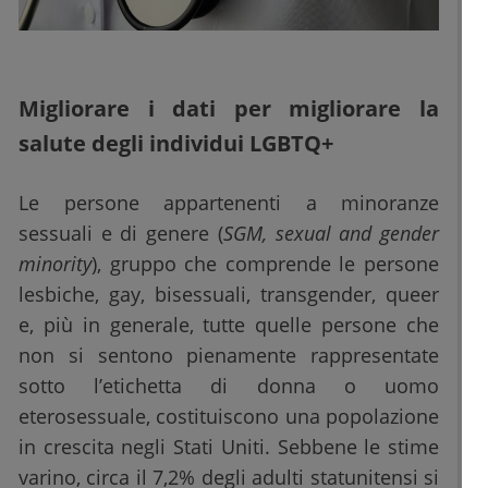
Migliorare i dati per migliorare la
salute degli individui LGBTQ+
Le persone appartenenti a minoranze
sessuali e di genere (
SGM, sexual and gender
minority
), gruppo che comprende le persone
lesbiche, gay, bisessuali, transgender, queer
e, più in generale, tutte quelle persone che
non si sentono pienamente rappresentate
sotto l’etichetta di donna o uomo
eterosessuale, costituiscono una popolazione
in crescita negli Stati Uniti. Sebbene le stime
varino, circa il 7,2% degli adulti statunitensi si