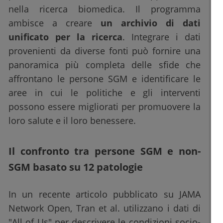
nella ricerca biomedica. Il programma
ambisce a creare
un archivio di dati
unificato per la ricerca
. Integrare i dati
provenienti da diverse fonti può fornire una
panoramica più completa delle sfide che
affrontano le persone SGM e identificare le
aree in cui le politiche e gli interventi
possono essere migliorati per promuovere la
loro salute e il loro benessere.
Il confronto tra persone SGM e non-
SGM basato su 12 patologie
In un recente articolo pubblicato su JAMA
Network Open, Tran et al. utilizzano i dati di
"All of Us" per descrivere le condizioni socio-