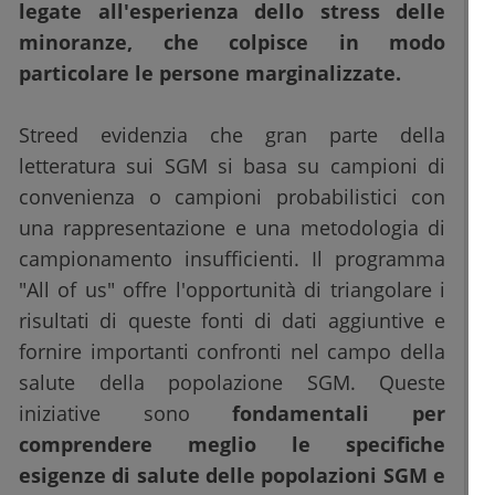
legate all'esperienza dello stress delle
minoranze, che colpisce in modo
particolare le persone marginalizzate.
Streed evidenzia che gran parte della
letteratura sui SGM si basa su campioni di
convenienza o campioni probabilistici con
una rappresentazione e una metodologia di
campionamento insufficienti. Il programma
"All of us" offre l'opportunità di triangolare i
risultati di queste fonti di dati aggiuntive e
fornire importanti confronti nel campo della
salute della popolazione SGM. Queste
iniziative sono
fondamentali per
comprendere meglio le specifiche
esigenze di salute delle popolazioni SGM e