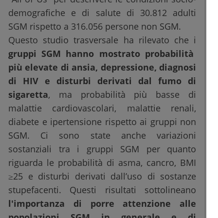
demografiche e di salute di 30.812 adulti
SGM rispetto a 316.056 persone non SGM.
Questo studio trasversale ha rilevato che i
gruppi SGM hanno mostrato probabilità
più elevate di ansia, depressione, diagnosi
di HIV e disturbi derivati dal fumo di
sigaretta
, ma probabilità più basse di
malattie cardiovascolari, malattie renali,
diabete e ipertensione rispetto ai gruppi non
SGM. Ci sono state anche variazioni
sostanziali tra i gruppi SGM per quanto
riguarda le probabilità di asma, cancro, BMI
≥25 e disturbi derivati dall’uso di sostanze
stupefacenti. Questi risultati sottolineano
l'importanza di porre attenzione alle
popolazioni SGM in generale e di