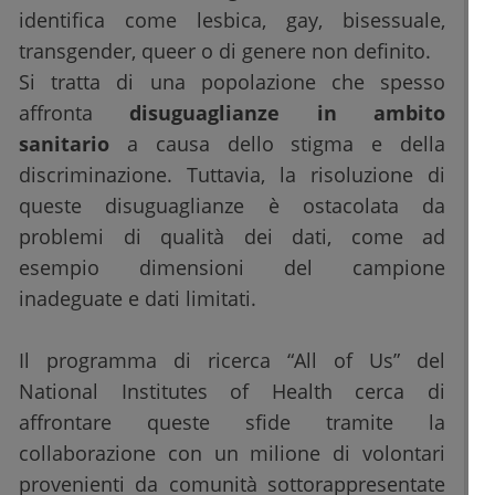
identifica come lesbica, gay, bisessuale,
transgender, queer o di genere non definito.
Si tratta di una popolazione che spesso
affronta
disuguaglianze in ambito
sanitario
a causa dello stigma e della
discriminazione. Tuttavia, la risoluzione di
queste disuguaglianze è ostacolata da
problemi di qualità dei dati, come ad
esempio dimensioni del campione
inadeguate e dati limitati.
Il programma di ricerca “All of Us” del
National Institutes of Health cerca di
affrontare queste sfide tramite la
collaborazione con un milione di volontari
provenienti da comunità sottorappresentate