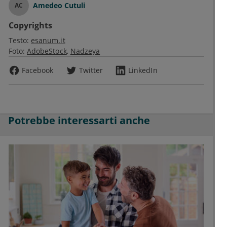
Amedeo Cutuli
AC
Copyrights
Testo:
esanum.it
Foto:
AdobeStock
Nadzeya
Facebook
Twitter
LinkedIn
Potrebbe interessarti anche