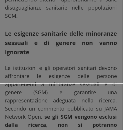
disuguaglianze sanitarie nelle popolazioni
SGM.
Le esigenze sanitarie delle minoranze
sessuali e di genere non vanno
ignorate
Le istituzioni e gli operatori sanitari devono
affrontare le esigenze delle persone
appartenenti a minoranze sessuali e di
genere (SGM) e garantire una
rappresentazione adeguata nella ricerca.
Secondo un commento pubblicato su JAMA
Network Open,
se gli SGM vengono esclusi
dalla ricerca, non si potranno