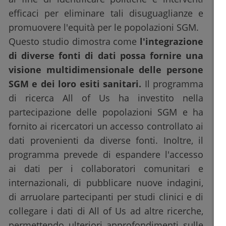
efficaci per eliminare tali disuguaglianze e
promuovere l'equità per le popolazioni SGM.
Questo studio dimostra come
l'integrazione
di diverse fonti di dati possa fornire una
visione multidimensionale delle persone
SGM e dei loro esiti sanitari.
Il programma
di ricerca All of Us ha investito nella
partecipazione delle popolazioni SGM e ha
fornito ai ricercatori un accesso controllato ai
dati provenienti da diverse fonti. Inoltre, il
programma prevede di espandere l'accesso
ai dati per i collaboratori comunitari e
internazionali, di pubblicare nuove indagini,
di arruolare partecipanti per studi clinici e di
collegare i dati di All of Us ad altre ricerche,
permettendo ulteriori approfondimenti sulle