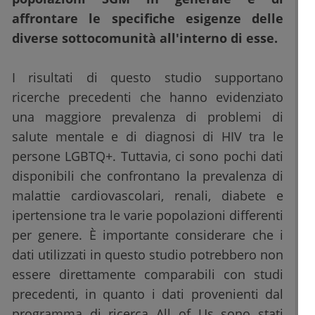
affrontare le specifiche esigenze delle
diverse sottocomunità all'interno di esse.
I risultati di questo studio supportano
ricerche precedenti che hanno evidenziato
una maggiore prevalenza di problemi di
salute mentale e di diagnosi di HIV tra le
persone LGBTQ+. Tuttavia, ci sono pochi dati
disponibili che confrontano la prevalenza di
malattie cardiovascolari, renali, diabete e
ipertensione tra le varie popolazioni differenti
per genere. È importante considerare che i
dati utilizzati in questo studio potrebbero non
essere direttamente comparabili con studi
precedenti, in quanto i dati provenienti dal
programma di ricerca All of Us sono stati