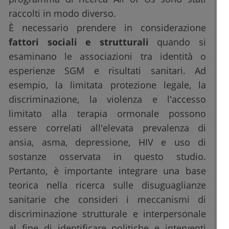
raccolti in modo diverso.
È necessario prendere in considerazione
fattori sociali e strutturali
quando si
esaminano le associazioni tra identità o
esperienze SGM e risultati sanitari. Ad
esempio, la limitata protezione legale, la
discriminazione, la violenza e l'accesso
limitato alla terapia ormonale possono
essere correlati all'elevata prevalenza di
ansia, asma, depressione, HIV e uso di
sostanze osservata in questo studio.
Pertanto, è importante integrare una base
teorica nella ricerca sulle disuguaglianze
sanitarie che consideri i meccanismi di
discriminazione strutturale e interpersonale
al fine di identificare politiche e interventi