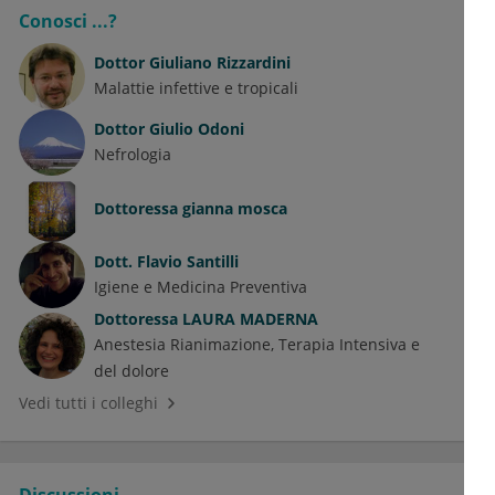
Conosci ...?
Dottor
Giuliano Rizzardini
Malattie infettive e tropicali
Dottor
Giulio Odoni
Nefrologia
Dottoressa
gianna mosca
Dott.
Flavio Santilli
Igiene e Medicina Preventiva
Dottoressa
LAURA MADERNA
Anestesia Rianimazione, Terapia Intensiva e
del dolore
Vedi tutti i colleghi