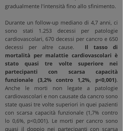
gradualmente l'intensità fino allo sfinimento.
Durante un follow-up mediano di 4,7 anni, ci
sono stati 1.253 decessi per patologie
cardiovascolari, 670 decessi per cancro e 650
decessi per altre cause.
Il tasso di
mortalità per malattie cardiovascolari è
stato quasi tre volte superiore nei
partecipanti con scarsa capacità
funzionale (3,2% contro 1,2%, p<0,001)
.
Anche le morti non legate a patologie
cardiovascolari e non causate da cancro sono
state quasi tre volte superiori in quei pazienti
con scarsa capacità funzionale (1,7% contro
lo 0,6%, p<0,001). Le morti per cancro sono
quasi il doppio nei partecipanti con scarsa