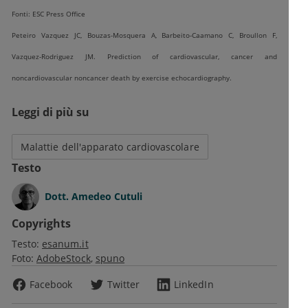
Fonti: ESC Press Office
Peteiro Vazquez JC, Bouzas-Mosquera A, Barbeito-Caamano C, Broullon F,
Vazquez-Rodriguez JM. Prediction of cardiovascular, cancer and
noncardiovascular noncancer death by exercise echocardiography.
Leggi di più su
Malattie dell'apparato cardiovascolare
Testo
Dott.
Amedeo Cutuli
Copyrights
Testo:
esanum.it
Foto:
AdobeStock
spuno
Facebook
Twitter
LinkedIn