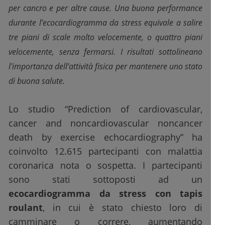
per cancro e per altre cause. Una buona performance
durante l’ecocardiogramma da stress equivale a salire
tre piani di scale molto velocemente, o quattro piani
velocemente, senza fermarsi. I risultati sottolineano
l'importanza dell’attività fisica per mantenere uno stato
di buona salute.
Lo studio “Prediction of cardiovascular,
cancer and noncardiovascular noncancer
death by exercise echocardiography” ha
coinvolto 12.615 partecipanti con malattia
coronarica nota o sospetta. I partecipanti
sono stati sottoposti ad un
ecocardiogramma da stress con tapis
roulant
, in cui è stato chiesto loro di
camminare o correre, aumentando