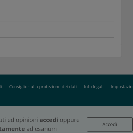
li
Consiglio sulla protezione dei dati
Info legali
Impostazio
uti ed opinioni
accedi
oppure
Accedi
ostri contenuti, per favore
Accedi
o
uitamente
ad esanum