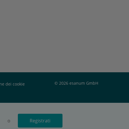
© 2026 esanum GmbH
ne dei cookie
o
Registrati
Registrati