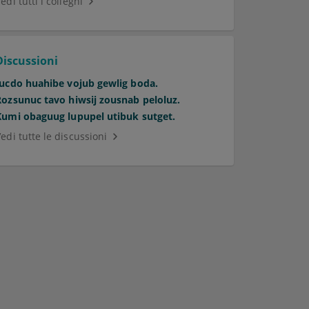
edi tutti i colleghi
Discussioni
Jucdo huahibe vojub gewlig boda.
Rozsunuc tavo hiwsij zousnab peloluz.
Kumi obaguug lupupel utibuk sutget.
edi tutte le discussioni