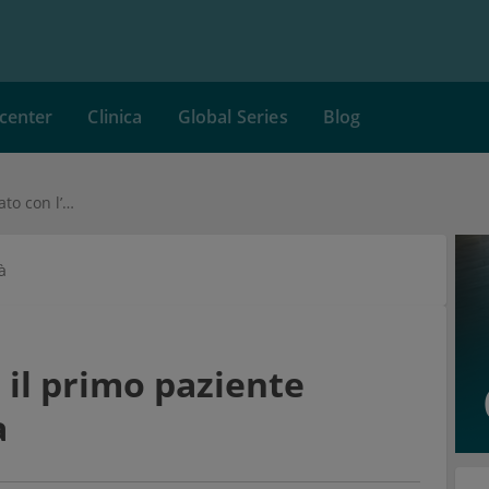
center
Clinica
Global Series
Blog
Leonard Thompson, il primo paziente curato con l’insulina
à
il primo paziente
a