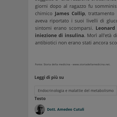
giorni dopo al ragazzo fu somminist
chimico
James Collip
, trattamento 
aveva riportato i suoi livelli di gl
sintomi erano scomparsi.
Leonard 
iniezione di insulina
. Morì all’età 
antibiotici non erano stati ancora sco
Fonte: Storia della medicina - www.storiadellamedicina.net.
Leggi di più su
Endocrinologia e malattie del metabolismo
Testo
Dott.
Amedeo Cutuli