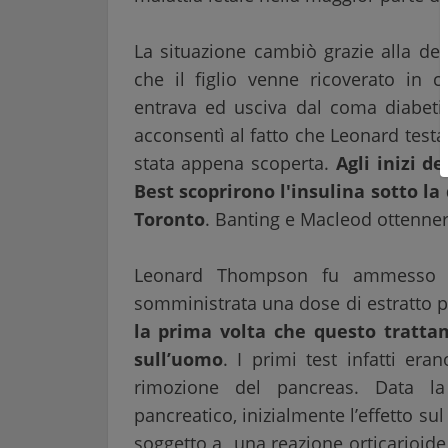
La situazione cambiò grazie alla de
che il figlio venne ricoverato in c
entrava ed usciva dal coma diabeti
acconsentì al fatto che Leonard testas
stata appena scoperta.
Agli inizi d
Best scoprirono l'insulina sotto la
Toronto
. Banting e Macleod ottennero
Leonard Thompson fu ammesso al
somministrata una dose di estratto p
la prima volta che questo tratta
sull’uomo
. I primi test infatti era
rimozione del pancreas. Data la 
pancreatico, inizialmente l’effetto s
soggetto a una reazione orticarioide e