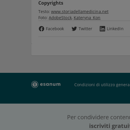
Copyrights
Testo:
www.storiadellamedicina.net
Foto:
AdobeStock
Kateryna_Kon
Facebook
Twitter
LinkedIn
Condizioni di utilizzo genera
Per condividere conten
Per leggere tutti i n
iscriviti grat