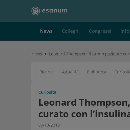
News
Colleghi
Congressi
Info
News
Ricerca
Attualità
Biblioteca
Curiosit
Curiosità
Leonard Thompson, 
curato con l’insulin
07/10/2018