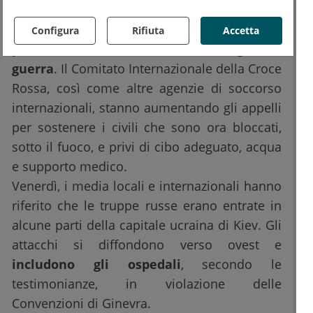
Uniti,
fino a cinque milioni di persone, dei
44 milioni di abitanti dell'Ucraina,
Configura
Rifiuta
Accetta
potrebbero ritrovarsi ad essere rifugiati di
guerra
. Il Comitato Internazionale della Croce
Rossa, così come altre agenzie di soccorso
internazionali, stanno aumentando gli appelli
per sostenere i civili che sono ora bloccati,
sotto il fuoco, e privi di cibo adeguato, acqua
e supporto medico.
Venerdì, i media locali e internazionali hanno
riferito che le truppe russe erano entrate in
alcune parti della capitale ucraina di Kiev. Gli
attacchi si diffondono verso ovest e
includono gli ospedali
, secondo le
testimonianze, in violazione delle
Convenzioni di Ginevra.