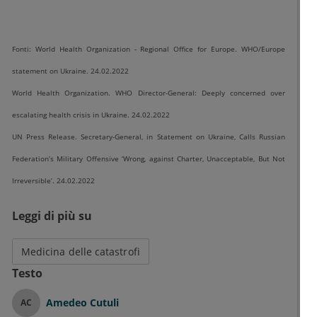
Fonti: World Health Organization - Regional Office for Europe. WHO/Europe
statement on Ukraine. 24.02.2022
World Health Organization. WHO Director-General: Deeply concerned over
escalating health crisis in Ukraine. 24.02.2022
UN Press Release. Secretary-General, in Statement on Ukraine, Calls Russian
Federation’s Military Offensive ‘Wrong, against Charter, Unacceptable, But Not
Irreversible’. 24.02.2022
Leggi di più su
Medicina delle catastrofi
Testo
Amedeo Cutuli
AC