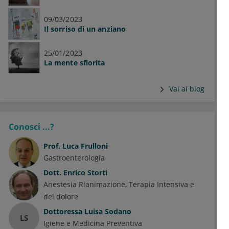
09/03/2023
Il sorriso di un anziano
25/01/2023
La mente sfiorita
Vai ai blog
Conosci ...?
Prof.
Luca Frulloni
Gastroenterologia
Dott.
Enrico Storti
Anestesia Rianimazione, Terapia Intensiva e
del dolore
Dottoressa
Luisa Sodano
LS
Igiene e Medicina Preventiva