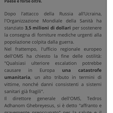
Paese e forse oltre.
Dopo l’attacco della Russia all’Ucraina,
l'Organizzazione Mondiale della Sanità ha
stanziato
3,5 milioni di dollari
per sostenere
la consegna di forniture mediche urgenti alla
popolazione colpita dalla guerra.
Nel frattempo, l'ufficio regionale europeo
dell'OMS ha chiesto la fine delle ostilità:
"Qualsiasi ulteriore escalation potrebbe
causare in Europa
una catastrofe
umanitaria
, un alto tributo in termini di
vittime, nonché danni consistenti a sistemi
sanitari già fragili".
Il direttore generale dell'OMS, Tedros
Adhanom Ghebreyesus, si è detto "affranto e
gravemente preoccupato" per la salute e il