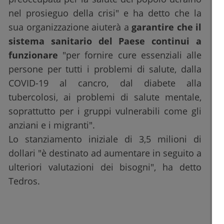
nel prosieguo della crisi" e ha detto che la
sua organizzazione aiuterà a
garantire che il
sistema sanitario del Paese continui a
funzionare
"per fornire cure essenziali alle
persone per tutti i problemi di salute, dalla
COVID-19 al cancro, dal diabete alla
tubercolosi, ai problemi di salute mentale,
soprattutto per i gruppi vulnerabili come gli
anziani e i migranti".
Lo stanziamento iniziale di 3,5 milioni di
dollari "è destinato ad aumentare in seguito a
ulteriori valutazioni dei bisogni", ha detto
Tedros.