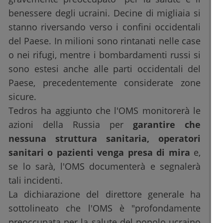
benessere degli ucraini. Decine di migliaia si
stanno riversando verso i confini occidentali
del Paese. In milioni sono rintanati nelle case
o nei rifugi, mentre i bombardamenti russi si
sono estesi anche alle parti occidentali del
Paese, precedentemente considerate zone
sicure.
Tedros ha aggiunto che l'OMS monitorerà le
azioni della Russia per
garantire che
nessuna struttura sanitaria, operatori
sanitari o pazienti venga presa di mira
e,
se lo sarà, l'OMS documenterà e segnalerà
tali incidenti.
La dichiarazione del direttore generale ha
sottolineato che l'OMS è "profondamente
preoccupata per la salute del popolo ucraino