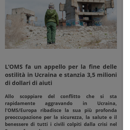
L’OMS fa un appello per la fine delle
ostilità in Ucraina e stanzia 3,5 milioni
di dollari di aiuti
Allo scoppiare del conflitto che si sta
rapidamente aggravando in Ucraina,
l'OMS/Europa ribadisce la sua più profonda
preoccupazione per la sicurezza, la salute e il
benessere di tutti i civili colpiti dalla crisi nel