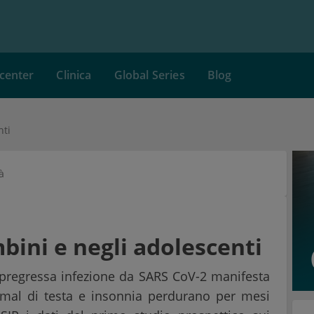
center
Clinica
Global Series
Blog
nti
à
ini e negli adolescenti
 pregressa infezione da SARS CoV-2 manifesta
 mal di testa e insonnia perdurano per mesi