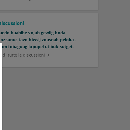
Discussioni
Jucdo huahibe vojub gewlig boda.
Rozsunuc tavo hiwsij zousnab peloluz.
Kumi obaguug lupupel utibuk sutget.
edi tutte le discussioni