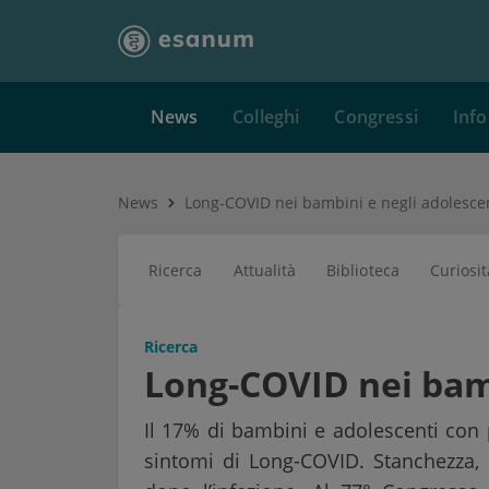
News
Colleghi
Congressi
Info
News
Long-COVID nei bambini e negli adolesce
Ricerca
Attualità
Biblioteca
Curiosit
Ricerca
Long-COVID nei bamb
Il 17% di bambini e adolescenti con
sintomi di Long-COVID. Stanchezza,