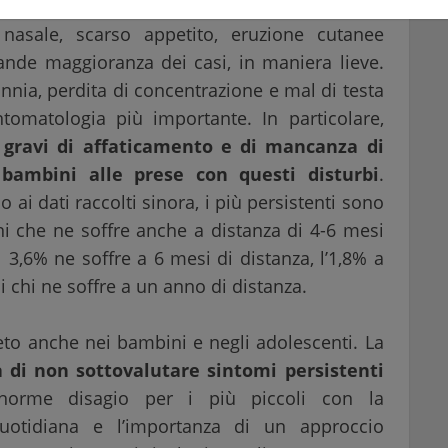
nasale, scarso appetito, eruzione cutanee
ande maggioranza dei casi, in maniera lieve.
nia, perdita di concentrazione e mal di testa
omatologia più importante. In particolare,
ravi di affaticamento e di mancanza di
 bambini alle prese con questi disturbi
.
 ai dati raccolti sinora, i più persistenti sono
ni che ne soffre anche a distanza di 4-6 mesi
il 3,6% ne soffre a 6 mesi di distanza, l’1,8% a
i chi ne soffre a un anno di distanza.
to anche nei bambini e negli adolescenti. La
à di non sottovalutare sintomi persistenti
orme disagio per i più piccoli con la
uotidiana e l’importanza di un approccio