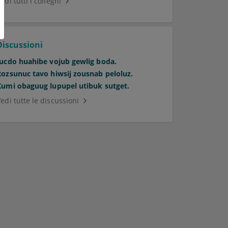
edi tutti i colleghi
Discussioni
Jucdo huahibe vojub gewlig boda.
Rozsunuc tavo hiwsij zousnab peloluz.
Kumi obaguug lupupel utibuk sutget.
edi tutte le discussioni