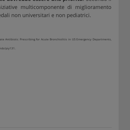
niziative multicomponente di miglioramento
edali non universitari e non pediatrici.
iate Antibiotic Prescribing for Acute Bronchiolitis in US Emergency Departments,
pids/piy131.