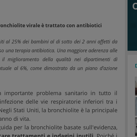
nchiolite virale è trattato con antibiotici
ti al 25% dei bambini al di sotto dei 2 anni affetti da
rso una terapia antibiotica. Una maggiore aderenza alle
r il miglioramento della qualità nei dipartimenti di
ntuale al 6%, come dimostrato da un piano d’azione
importante problema sanitario in tutto il
fezione delle vie respiratorie inferiori tra i
li Stati Uniti, la bronchiolite è la principale
nno di vita.
uida per la bronchiolite basate sull'evidenza,
tare trattamenti e indagini inutili
. Poiché i