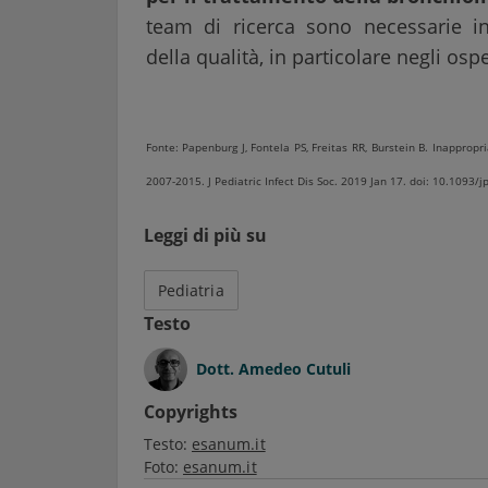
team di ricerca sono necessarie i
della qualità, in particolare negli osp
Fonte: Papenburg J, Fontela PS, Freitas RR, Burstein B. Inappropr
2007-2015. J Pediatric Infect Dis Soc. 2019 Jan 17. doi: 10.1093/j
Leggi di più su
Pediatria
Testo
Dott.
Amedeo Cutuli
Copyrights
Testo:
esanum.it
Foto:
esanum.it