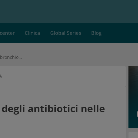
center
Clinica
Global Series
Blog
L’uso inappropriato degli antibiotici nelle bronchioliti
à
degli antibiotici nelle