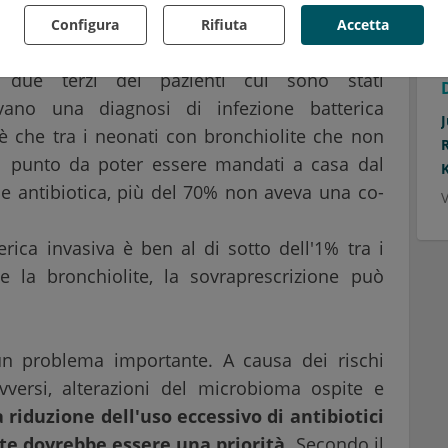
V
chiolite è presumibilmente motivato dalla
Configura
Rifiuta
Accetta
e infezione batterica. Tuttavia, in questo
 due terzi dei pazienti cui sono stati
evano una diagnosi di infezione batterica
è che tra i neonati con bronchiolite che non
l punto da poter essere mandati a casa dal
e antibiotica, più del 70% non aveva una co-
V
erica invasiva è ben al di sotto dell'1% tra i
 la bronchiolite, la sovraprescrizione può
 un problema importante. A causa dei rischi
vversi, alterazioni del microbioma ospite e
 riduzione dell'uso eccessivo di antibiotici
ite dovrebbe essere una priorità
. Secondo il