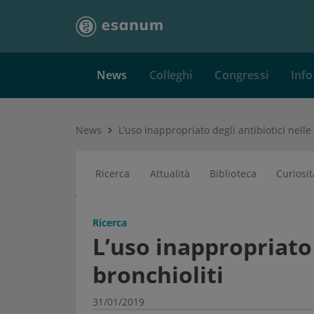
News
Colleghi
Congressi
Info
News
Ricerca
Attualità
Biblioteca
Curiosit
Ricerca
L’uso inappropriato 
bronchioliti
31/01/2019