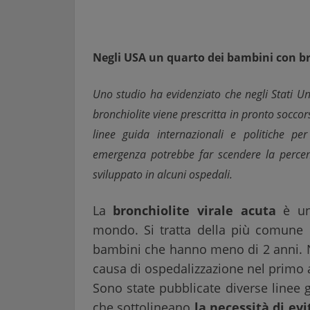
Negli USA un quarto dei bambini con bro
Uno studio ha evidenziato che negli Stati Uni
bronchiolite viene prescritta in pronto socco
linee guida internazionali e politiche pe
emergenza potrebbe far scendere la perce
sviluppato in alcuni ospedali.
La
bronchiolite virale acuta
è un 
mondo. Si tratta della più comune in
bambini che hanno meno di 2 anni. Neg
causa di ospedalizzazione nel primo a
Sono state pubblicate diverse linee g
che sottolineano
la necessità di evi