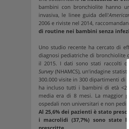
bambini con bronchiolite hanno un 
invasiva, le linee guida dell'
America
2006 e riviste nel 2014, raccomanda
di routine nei bambini senza infe
Uno studio recente ha cercato di eff
diagnosi pediatriche di bronchiolite cu
il 2015. I dati sono stati raccolti 
Survey
(NHAMCS), un'indagine statisti
300.000 visite in 300 dipartimenti d
ha incluso tutti i bambini di età <2
media era di 8 mesi. La maggior par
ospedali non universitari e non pediat
Al 25,6% dei pazienti è stato prescr
i macrolidi (37,7%) sono state 
prescritte.