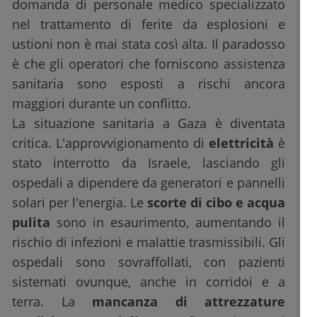
domanda di personale medico specializzato
nel trattamento di ferite da esplosioni e
ustioni non è mai stata così alta. Il paradosso
è che gli operatori che forniscono assistenza
sanitaria sono esposti a rischi ancora
maggiori durante un conflitto.
La situazione sanitaria a Gaza è diventata
critica. L'approvvigionamento di
elettricità
è
stato interrotto da Israele, lasciando gli
ospedali a dipendere da generatori e pannelli
solari per l'energia. Le
scorte di cibo e acqua
pulita
sono in esaurimento, aumentando il
rischio di infezioni e malattie trasmissibili. Gli
ospedali sono sovraffollati, con pazienti
sistemati ovunque, anche in corridoi e a
terra. La
mancanza di attrezzature