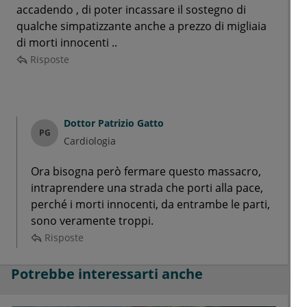
accadendo , di poter incassare il sostegno di
qualche simpatizzante anche a prezzo di migliaia
di morti innocenti ..
Risposte
Dottor
Patrizio Gatto
PG
Cardiologia
Ora bisogna però fermare questo massacro,
intraprendere una strada che porti alla pace,
perché i morti innocenti, da entrambe le parti,
sono veramente troppi.
Risposte
Potrebbe interessarti anche