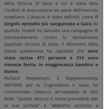
della Striscia di Gaza a cui è stata data
l'ordine di evacuazione da parte dell'esercito
israeliano. L'attacco è stato definito come
il
singolo episodio più sanguinoso a Gaza
da
quando Israele ha lanciato una campagna di
bombardamenti contro la densamente
popolata Striscia di Gaza. Il Ministero della
Salute palestinese ha riportato che
sono
state uccise 471 persone e 314 sono
rimaste ferite, in maggioranza bambini e
donne
.
Richard Peeperkorn, il Rappresentante
dell'OMS per la Cisgiordania e Gaza, ha
commentato l'attacco all'ospedale Al Ahli
Arab: "questo attacco è senza precedenti per
la sua portata" e "abbiamo assistito a