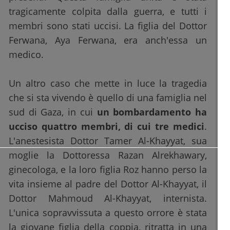
tragicamente colpita dalla guerra, e tutti i
membri sono stati uccisi. La figlia del Dottor
Ferwana, Aya Ferwana, era anch'essa un
medico.
Un altro caso che mette in luce la tragedia
che si sta vivendo è quello di una famiglia nel
sud di Gaza, in cui
un bombardamento ha
ucciso quattro membri, di cui tre medici
.
L'anestesista Dottor Tamer Al-Khayyat, sua
moglie la Dottoressa Razan Alrekhawary,
ginecologa, e la loro figlia Roz hanno perso la
vita insieme al padre del Dottor Al-Khayyat, il
Dottor Mahmoud Al-Khayyat, internista.
L'unica sopravvissuta a questo orrore è stata
la giovane figlia della coppia, ritratta in una