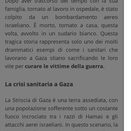
Dopo aver trascorso del tempo con la sua
famiglia, tornato al lavoro in ospedale, è stato
colpito da un bombardamento aereo
israeliano. È morto, tornato a casa, questa
volta, avvolto in un sudario bianco. Questa
tragica storia rappresenta solo uno dei molti
drammatici esempi di come i sanitari che
lavorano a Gaza stiano sacrificando le loro
vite per
curare le vittime della guerra
.
La crisi sanitaria a Gaza
La Striscia di Gaza è una terra assediata, con
una popolazione sofferente sotto un costante
fuoco incrociato tra i razzi di Hamas e gli
attacchi aerei israeliani. In questo scenario, la