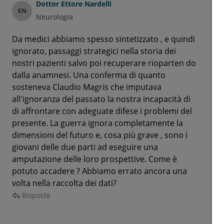
Dottor
Ettore Nardelli
EN
Neurologia
Da medici abbiamo spesso sintetizzato , e quindi
ignorato, passaggi strategici nella storia dei
nostri pazienti salvo poi recuperare rioparten do
dalla anamnesi. Una conferma di quanto
sosteneva Claudio Magris che imputava
all'ignoranza del passato la nostra incapacità di
di affrontare con adeguate difese i problemi del
presente. La guerra ignora completamente la
dimensioni del futuro e, cosa più grave , sono i
giovani delle due parti ad eseguire una
amputazione delle loro prospettive. Come è
potuto accadere ? Abbiamo errato ancora una
volta nella raccolta dei dati?
Risposte