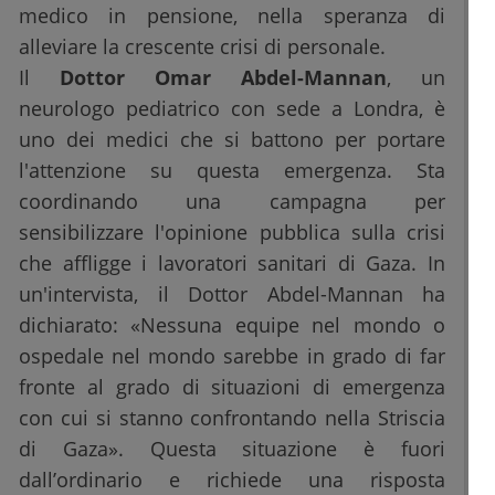
medico in pensione, nella speranza di
alleviare la crescente crisi di personale.
Il
Dottor Omar Abdel-Mannan
, un
neurologo pediatrico con sede a Londra, è
uno dei medici che si battono per portare
l'attenzione su questa emergenza. Sta
coordinando una campagna per
sensibilizzare l'opinione pubblica sulla crisi
che affligge i lavoratori sanitari di Gaza. In
un'intervista, il Dottor Abdel-Mannan ha
dichiarato: «Nessuna equipe nel mondo o
ospedale nel mondo sarebbe in grado di far
fronte al grado di situazioni di emergenza
con cui si stanno confrontando nella Striscia
di Gaza». Questa situazione è fuori
dall’ordinario e richiede una risposta