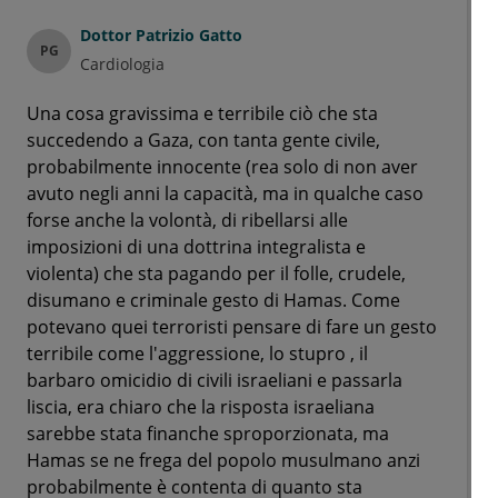
Dottor
Patrizio Gatto
PG
Cardiologia
Una cosa gravissima e terribile ciò che sta
succedendo a Gaza, con tanta gente civile,
probabilmente innocente (rea solo di non aver
avuto negli anni la capacità, ma in qualche caso
forse anche la volontà, di ribellarsi alle
imposizioni di una dottrina integralista e
violenta) che sta pagando per il folle, crudele,
disumano e criminale gesto di Hamas. Come
potevano quei terroristi pensare di fare un gesto
terribile come l'aggressione, lo stupro , il
barbaro omicidio di civili israeliani e passarla
liscia, era chiaro che la risposta israeliana
sarebbe stata finanche sproporzionata, ma
Hamas se ne frega del popolo musulmano anzi
probabilmente è contenta di quanto sta