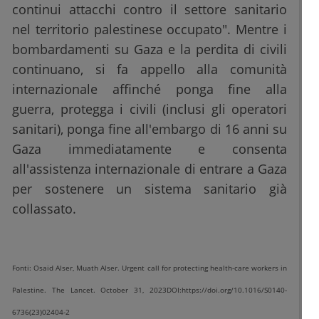
continui attacchi contro il settore sanitario
nel territorio palestinese occupato". Mentre i
bombardamenti su Gaza e la perdita di civili
continuano, si fa appello alla comunità
internazionale affinché ponga fine alla
guerra, protegga i civili (inclusi gli operatori
sanitari), ponga fine all'embargo di 16 anni su
Gaza immediatamente e consenta
all'assistenza internazionale di entrare a Gaza
per sostenere un sistema sanitario già
collassato.
Fonti: Osaid Alser, Muath Alser. Urgent call for protecting health-care workers in
Palestine. The Lancet. October 31, 2023DOI:https://doi.org/10.1016/S0140-
6736(23)02404-2