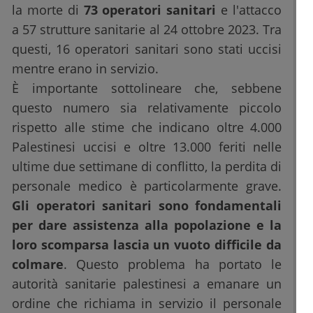
la morte di
73 operatori sanitari
e l'attacco
a 57 strutture sanitarie al 24 ottobre 2023. Tra
questi, 16 operatori sanitari sono stati uccisi
mentre erano in servizio.
È importante sottolineare che, sebbene
questo numero sia relativamente piccolo
rispetto alle stime che indicano oltre 4.000
Palestinesi uccisi e oltre 13.000 feriti nelle
ultime due settimane di conflitto, la perdita di
personale medico è particolarmente grave.
Gli operatori sanitari sono fondamentali
per dare assistenza alla popolazione e la
loro scomparsa lascia un vuoto difficile da
colmare
. Questo problema ha portato le
autorità sanitarie palestinesi a emanare un
ordine che richiama in servizio il personale