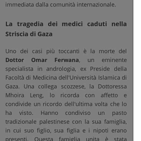
immediata dalla comunità internazionale.
La tragedia dei medici caduti nella
Striscia di Gaza
Uno dei casi più toccanti è la morte del
Dottor Omar Ferwana
, un eminente
specialista in andrologia, ex Preside della
Facoltà di Medicina dell'Università Islamica di
Gaza. Una collega scozzese, la Dottoressa
Mhoira Leng, lo ricorda con affetto e
condivide un ricordo dell'ultima volta che lo
ha visto. Hanno condiviso un pasto
tradizionale palestinese con la sua famiglia,
in cui suo figlio, sua figlia e i nipoti erano
presenti. Questa famiglia unita è stata