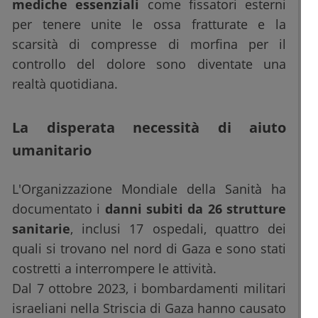
mediche essenziali
come fissatori esterni
per tenere unite le ossa fratturate e la
scarsità di compresse di morfina per il
controllo del dolore sono diventate una
realtà quotidiana.
La disperata necessità di aiuto
umanitario
L'Organizzazione Mondiale della Sanità ha
documentato i
danni subiti da 26 strutture
sanitarie
, inclusi 17 ospedali, quattro dei
quali si trovano nel nord di Gaza e sono stati
costretti a interrompere le attività.
Dal 7 ottobre 2023, i bombardamenti militari
israeliani nella Striscia di Gaza hanno causato