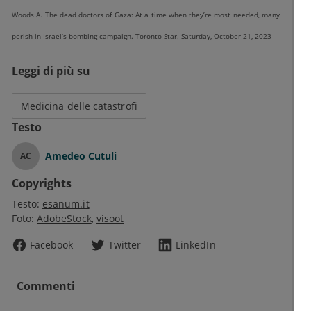
Woods A. The dead doctors of Gaza: At a time when they’re most needed, many
perish in Israel’s bombing campaign. Toronto Star. Saturday, October 21, 2023
Leggi di più su
Medicina delle catastrofi
Testo
Amedeo Cutuli
AC
Copyrights
Testo:
esanum.it
Foto:
AdobeStock
visoot
Facebook
Twitter
LinkedIn
Commenti