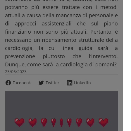
potranno più essere trattate con i metodi
attuali a causa della mancanza di personale e
di approcci assistenziali che sul piano
finanziario non sono più attuali. Pertanto, è
necessario un ripensamento strutturale della
cardiologia, la cui linea guida sarà la
prevenzione piuttosto che l’intervento.
Dunque, come sarà la cardiologia di domani?
23/06/2023
Facebook
Twitter
LinkedIn