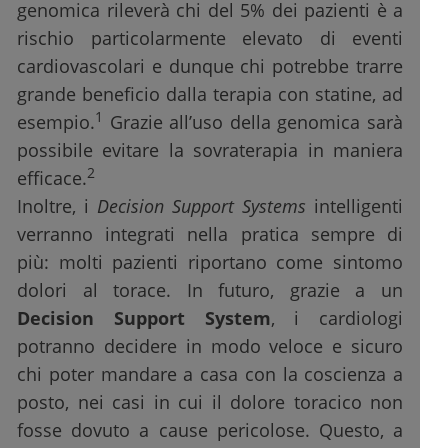
genomica rileverà chi del 5% dei pazienti è a
rischio particolarmente elevato di eventi
cardiovascolari e dunque chi potrebbe trarre
grande beneficio dalla terapia con statine, ad
1
esempio.
Grazie all’uso della genomica sarà
possibile evitare la sovraterapia in maniera
2
efficace.
Inoltre, i
Decision Support Systems
intelligenti
verranno integrati nella pratica sempre di
più: molti pazienti riportano come sintomo
dolori al torace. In futuro, grazie a un
Decision Support System
, i cardiologi
potranno decidere in modo veloce e sicuro
chi poter mandare a casa con la coscienza a
posto, nei casi in cui il dolore toracico non
fosse dovuto a cause pericolose. Questo, a