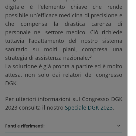
digitale è l’elemento chiave che rende
possibile un’efficace medicina di precisione e
che compensa la drastica carenza di
personale nel settore medico. Ciò richiede
tuttavia l’adattamento del nostro sistema
sanitario su molti piani, compresa una
3
strategia di assistenza nazionale.
La soluzione è già pronta a partire ed è molto
attesa, non solo dai relatori del congresso
DGK.
Per ulteriori informazioni sul Congresso DGK
2023 consulta il nostro
Speciale DGK 2023
.
Fonti e riferimenti: