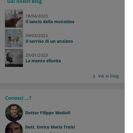
Dai nostri blog
18/04/2023
Il lancio della monetina
09/03/2023
Il sorriso di un anziano
25/01/2023
La mente sfiorita
Vai ai blog
Conosci ...?
Dottor
Filippo Medioli
Dott.
Enrico Maria Troisi