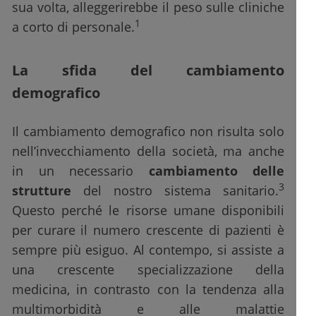
sua volta, alleggerirebbe il peso sulle cliniche
1
a corto di personale.
La sfida del cambiamento
demografico
Il cambiamento demografico non risulta solo
nell’invecchiamento della società, ma anche
in un necessario
cambiamento delle
3
strutture
del nostro sistema sanitario.
Questo perché le risorse umane disponibili
per curare il numero crescente di pazienti è
sempre più esiguo. Al contempo, si assiste a
una crescente specializzazione della
medicina, in contrasto con la tendenza alla
multimorbidità e alle malattie