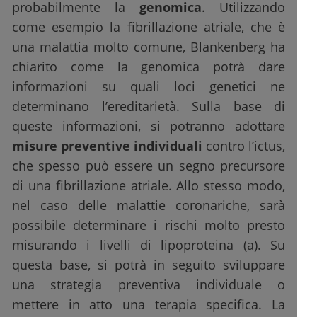
probabilmente la
genomica
. Utilizzando
come esempio la fibrillazione atriale, che è
una malattia molto comune, Blankenberg ha
chiarito come la genomica potrà dare
informazioni su quali loci genetici ne
determinano l’ereditarietà. Sulla base di
queste informazioni, si potranno adottare
misure preventive individuali
contro l’ictus,
che spesso può essere un segno precursore
di una fibrillazione atriale. Allo stesso modo,
nel caso delle malattie coronariche, sarà
possibile determinare i rischi molto presto
misurando i livelli di lipoproteina (a). Su
questa base, si potrà in seguito sviluppare
una strategia preventiva individuale o
mettere in atto una terapia specifica. La