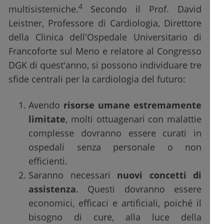
4
multisistemiche.
Secondo il Prof. David
Leistner, Professore di Cardiologia, Direttore
della Clinica dell'Ospedale Universitario di
Francoforte sul Meno e relatore al Congresso
DGK di quest'anno, si possono individuare tre
sfide centrali per la cardiologia del futuro:
Avendo
risorse umane estremamente
limitate
, molti ottuagenari con malattie
complesse dovranno essere curati in
ospedali senza personale o non
efficienti.
Saranno necessari
nuovi concetti di
assistenza
. Questi dovranno essere
economici, efficaci e artificiali, poiché il
bisogno di cure, alla luce della