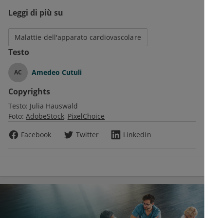
Leggi di più su
Malattie dell'apparato cardiovascolare
Testo
Amedeo Cutuli
AC
Copyrights
Testo:
Julia Hauswald
Foto:
AdobeStock
PixelChoice
Facebook
Twitter
LinkedIn