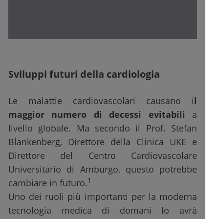
Sviluppi futuri della cardiologia
Le malattie cardiovascolari causano i
l
maggior numero di decessi evitabili
a
livello globale. Ma secondo il Prof. Stefan
Blankenberg, Direttore della Clinica UKE e
Direttore del Centro Cardiovascolare
Universitario di Amburgo, questo potrebbe
1
cambiare in futuro.
Uno dei ruoli più importanti per la moderna
tecnologia medica di domani lo avrà