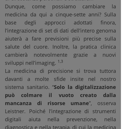
Dunque, come possiamo cambiare la
medicina da qui a cinque-sette anni? Sulla
base degli approcci adottati finora,
l’integrazione di set di dati dell’intero genoma
aiuterà a fare previsioni più precise sulla
salute del cuore. Inoltre, la pratica clinica
cambierà notevolmente grazie a nuovi
1,3
sviluppi nell’imaging.
La medicina di precisione si trova tuttora
davanti a molte sfide insite nel nostro
sistema sanitario. “
Solo la digitalizzazione
può colmare il vuoto creato dalla
mancanza di risorse umane
”, osserva
Leistner. Poiché l’integrazione di strumenti
digitali aiuta nella prevenzione, nella
diagnostica e nella terapia, di cui la medicina