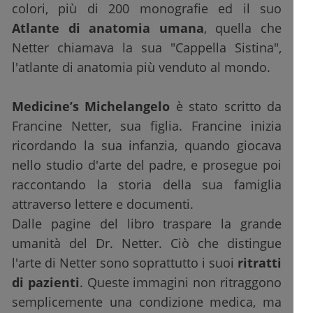
colori, più di 200 monografie ed il suo
Atlante di anatomia umana
, quella che
Netter chiamava la sua "Cappella Sistina",
l'atlante di anatomia più venduto al mondo.
Medicine’s Michelangelo
è stato scritto da
Francine Netter, sua figlia. Francine inizia
ricordando la sua infanzia, quando giocava
nello studio d'arte del padre, e prosegue poi
raccontando la storia della sua famiglia
attraverso lettere e documenti.
Dalle pagine del libro traspare la grande
umanità del Dr. Netter. Ciò che distingue
l'arte di Netter sono soprattutto i suoi
ritratti
di pazienti
. Queste immagini non ritraggono
semplicemente una condizione medica, ma