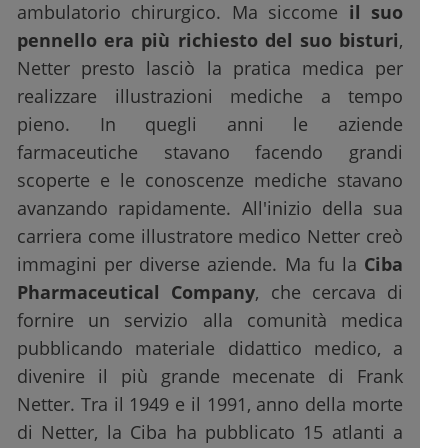
ambulatorio chirurgico. Ma siccome
il suo
pennello era più richiesto del suo bisturi
,
Netter presto lasciò la pratica medica per
realizzare illustrazioni mediche a tempo
pieno. In quegli anni le aziende
farmaceutiche stavano facendo grandi
scoperte e le conoscenze mediche stavano
avanzando rapidamente. All'inizio della sua
carriera come illustratore medico Netter creò
immagini per diverse aziende. Ma fu la
Ciba
Pharmaceutical Company
, che cercava di
fornire un servizio alla comunità medica
pubblicando materiale didattico medico, a
divenire il più grande mecenate di Frank
Netter. Tra il 1949 e il 1991, anno della morte
di Netter, la Ciba ha pubblicato 15 atlanti a