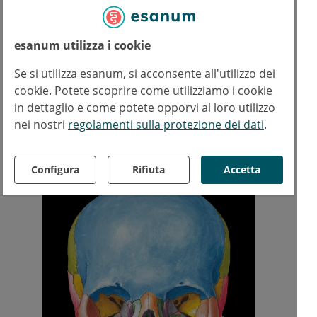
schizzi in bianco e nero che non si trovano
facilmente altrove.
esanum utilizza i cookie
Per saperne di più:
Medicine's Michelangelo
Se si utilizza esanum, si acconsente all'utilizzo dei
cookie. Potete scoprire come utilizziamo i cookie
in dettaglio e come potete opporvi al loro utilizzo
nei nostri
regolamenti sulla protezione dei dati
.
Configura
Rifiuta
Accetta