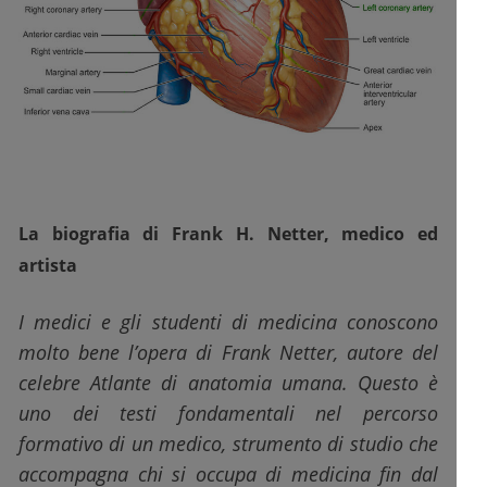
La biografia di Frank H. Netter, medico ed
artista
I medici e gli studenti di medicina conoscono
molto bene l’opera di Frank Netter, autore del
celebre Atlante di anatomia umana. Questo è
uno dei testi fondamentali nel percorso
formativo di un medico, strumento di studio che
accompagna chi si occupa di medicina fin dal