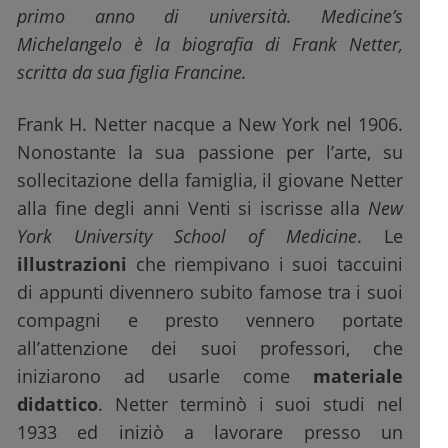
primo anno di università. Medicine’s
Michelangelo è la biografia di Frank Netter,
scritta da sua figlia Francine.
Frank H. Netter nacque a New York nel 1906.
Nonostante la sua passione per l’arte, su
sollecitazione della famiglia, il giovane Netter
alla fine degli anni Venti si iscrisse alla
New
York University School of Medicine
. Le
illustrazioni
che riempivano i suoi taccuini
di appunti divennero subito famose tra i suoi
compagni e presto vennero portate
all’attenzione dei suoi professori, che
iniziarono ad usarle come
materiale
didattico
. Netter terminò i suoi studi nel
1933 ed iniziò a lavorare presso un