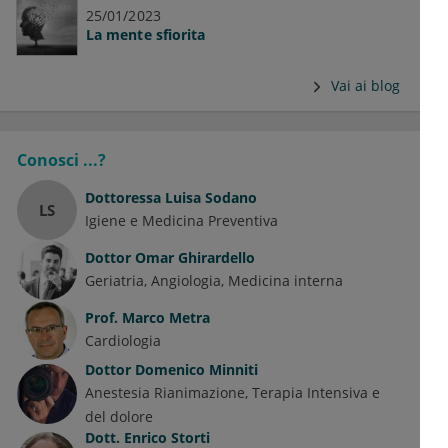
25/01/2023
La mente sfiorita
Vai ai blog
Conosci ...?
Dottoressa
Luisa Sodano
LS
Igiene e Medicina Preventiva
Dottor
Omar Ghirardello
Geriatria
Angiologia
Medicina interna
Prof.
Marco Metra
Cardiologia
Dottor
Domenico Minniti
Anestesia Rianimazione, Terapia Intensiva e
del dolore
Dott.
Enrico Storti