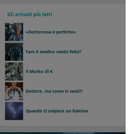
Gli articoli più letti
«Dottoressa è perfetto»
Fare il medico rende felici?
Il Morbo di K
Dottore, ma come ti vesti?!
Quando ti colpisce un fulmine