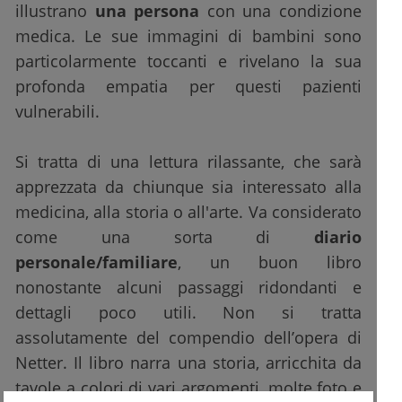
illustrano
una persona
con una condizione
medica. Le sue immagini di bambini sono
particolarmente toccanti e rivelano la sua
profonda empatia per questi pazienti
vulnerabili.
Si tratta di una lettura rilassante, che sarà
apprezzata da chiunque sia interessato alla
medicina, alla storia o all'arte. Va considerato
come una sorta di
diario
personale/familiare
, un buon libro
nonostante alcuni passaggi ridondanti e
dettagli poco utili. Non si tratta
assolutamente del compendio dell’opera di
Netter. Il libro narra una storia, arricchita da
tavole a colori di vari argomenti, molte foto e