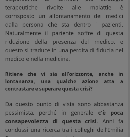
terapeutiche rivolte alle malattie è
corrisposto un allontanamento dei medici
dalla persona che sta dentro i pazienti.
Naturalmente il paziente soffre di questa
riduzione della presenza del medico, e
questo si traduce in una perdita di fiducia nel
medico e nella medicina.
Ritiene che vi sia all'orizzonte, anche in
lontananza, una qualche azione atta a
contrastare e superare questa crisi?
Da questo punto di vista sono abbastanza
pessimista, perché in generale
c'è poca
consapevolezza di questa crisi
. Anni fa
condussi una ricerca tra i colleghi dell’Emilia