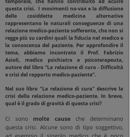
temporale, che hanno contribuito ad acuire
questa crisi. I movimenti no-vax e la diffusione
delle cosiddette medicina alternative
rappresentano le naturali conseguenze di una
relazione medico-paziente sofferente, che non si
regge più su cardini quali la fiducia nel medico e
la conoscenza del paziente. Per approfondire il
tema, abbiamo incontrato il Prof. Fabrizio
Asioli, medico psichiatra e psicoterapeuta,
autore del libro “La relazione di cura - Difficoltà
e crisi del rapporto medico-paziente”.
Nel suo libro "La relazione di cura" descrive la
crisi della relazione medico-paziente. In breve,
qual è il grado di gravità di questa crisi?
Ci sono
molte cause
che determinano
questa crisi. Alcune sono di tipo soggettivo,
ad esempio il singolo medico che è poco