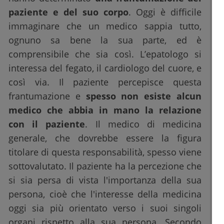
paziente e del suo corpo
. Oggi è difficile
immaginare che un medico sappia tutto,
ognuno sa bene la sua parte, ed è
comprensibile che sia così. L’epatologo si
interessa del fegato, il cardiologo del cuore, e
così via. Il paziente percepisce questa
frantumazione e
spesso non esiste alcun
medico che abbia in mano la relazione
con il paziente
. Il medico di medicina
generale, che dovrebbe essere la figura
titolare di questa responsabilità, spesso viene
sottovalutato. Il paziente ha la percezione che
si sia persa di vista l'importanza della sua
persona, cioè che l'interesse della medicina
oggi sia più orientato verso i suoi singoli
organi rispetto alla sua persona. Secondo