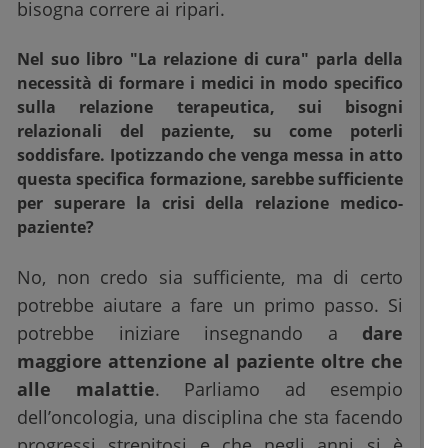
bisogna correre ai ripari.
Nel suo libro "La relazione di cura" parla della
necessità di formare i medici in modo specifico
sulla relazione terapeutica, sui bisogni
relazionali del paziente, su come poterli
soddisfare. Ipotizzando che venga messa in atto
questa specifica formazione, sarebbe sufficiente
per superare la crisi della relazione medico-
paziente?
No, non credo sia sufficiente, ma di certo
potrebbe aiutare a fare un primo passo. Si
potrebbe iniziare insegnando a
dare
maggiore attenzione al paziente oltre che
alle malattie
. Parliamo ad esempio
dell’oncologia, una disciplina che sta facendo
progressi strepitosi e che negli anni si è