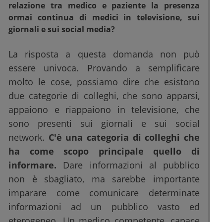
relazione tra medico e paziente la presenza
ormai continua di medici in televisione, sui
giornali e sui social media?
La risposta a questa domanda non può
essere univoca. Provando a semplificare
molto le cose, possiamo dire che esistono
due categorie di colleghi, che sono apparsi,
appaiono e riappaiono in televisione, che
sono presenti sui giornali e sui social
network.
C'è una categoria di colleghi che
ha come scopo principale quello di
informare.
Dare informazioni al pubblico
non è sbagliato, ma sarebbe importante
imparare come comunicare determinate
informazioni ad un pubblico vasto ed
eterogeneo. Un medico competente, capace