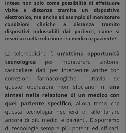
intesa non solo come possibilità di effettuare
visite a distanza tramite un dispositivo
elettronico, ma anche ad esempio di monitorare
condizioni cliniche a distanza tramite
dispositivi indossabili dai pazienti, come si
inserisce nella relazione tra medico e paziente?
La telemedicina è
un’ottima opportunità
tecnologica
per monitorare sintomi,
raccogliere dati, per intervenire anche con
correzioni farmacologiche. Tuttavia, se
queste operazioni non sfociano in
una
sintesi nella relazione di un medico con
quel paziente specifico
, allora temo che
questa tecnologia rischierà di allontanare
ancora di più medici e pazienti. Disporremo
di tecnologie sempre più potenti ed efficaci,