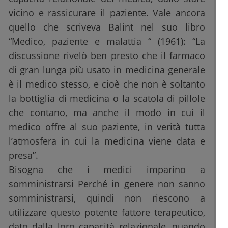
vicino e rassicurare il paziente. Vale ancora
quello che scriveva Balint nel suo libro
“Medico, paziente e malattia “ (1961): “La
discussione rivelò ben presto che il farmaco
di gran lunga più usato in medicina generale
è il medico stesso, e cioè che non è soltanto
la bottiglia di medicina o la scatola di pillole
che contano, ma anche il modo in cui il
medico offre al suo paziente, in verità tutta
l’atmosfera in cui la medicina viene data e
presa”.
Bisogna che i medici imparino a
somministrarsi Perché in genere non sanno
somministrarsi, quindi non riescono a
utilizzare questo potente fattore terapeutico,
dato dalla loro capacità relazionale, quando