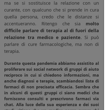
ma se si sostituisce la relazione con un
curante, con qualcuno che si prende in cura
quella persona, credo che le distanze si
accentueranno. Ritengo che sia
molto
difficile parlare di terapia al di fuori della
relazione tra medico e paziente
. Si può
parlare di cure farmacologiche, ma non di
terapia.
Durante questa pandemia abbiamo assistito al
proliferare sui social network di gruppi di aiuto
reciproco in cui si chiedono informazioni, ma
anche diagnosi e terapie, scambiandosi liste di
farmaci di non precisata efficacia. Sembra che
in alcuni di questi gruppi ci siano medici che
forniscono consulti e prescrivono farmaci via
chat. Alla luce della sua esperienza e dei suoi