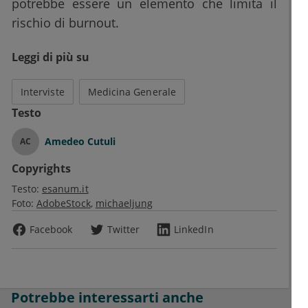
potrebbe essere un elemento che limita il
rischio di burnout.
Leggi di più su
Interviste
Medicina Generale
Testo
Amedeo Cutuli
AC
Copyrights
Testo:
esanum.it
Foto:
AdobeStock
michaeljung
Facebook
Twitter
LinkedIn
Potrebbe interessarti anche