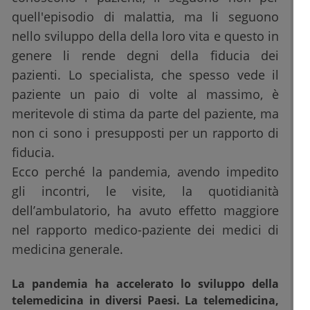
quell'episodio di malattia, ma li seguono
nello sviluppo della della loro vita e questo in
genere li rende degni della fiducia dei
pazienti. Lo specialista, che spesso vede il
paziente un paio di volte al massimo, è
meritevole di stima da parte del paziente, ma
non ci sono i presupposti per un rapporto di
fiducia.
Ecco perché la pandemia, avendo impedito
gli incontri, le visite, la quotidianità
dell’ambulatorio, ha avuto effetto maggiore
nel rapporto medico-paziente dei medici di
medicina generale.
La pandemia ha accelerato lo sviluppo della
telemedicina in diversi Paesi. La telemedicina,