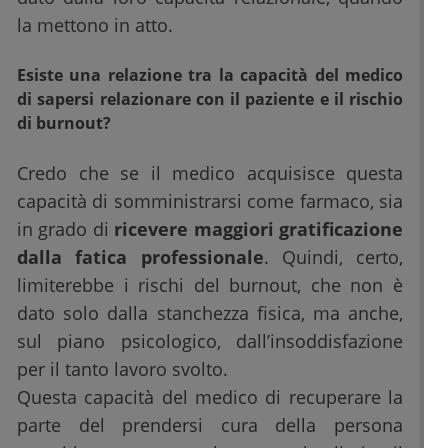
la mettono in atto.
Esiste una relazione tra la capacità del medico
di sapersi relazionare con il paziente e il rischio
di burnout?
Credo che se il medico acquisisce questa
capacità di somministrarsi come farmaco, sia
in grado di
ricevere maggiori gratificazione
dalla fatica professionale
. Quindi, certo,
limiterebbe i rischi del burnout, che non è
dato solo dalla stanchezza fisica, ma anche,
sul piano psicologico, dall’insoddisfazione
per il tanto lavoro svolto.
Questa capacità del medico di recuperare la
parte del prendersi cura della persona