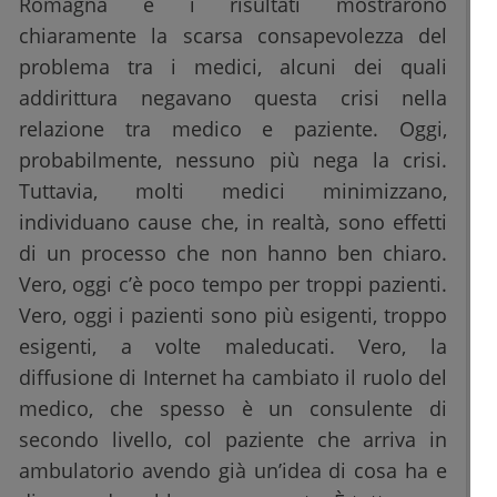
Romagna e i risultati mostrarono
chiaramente la scarsa consapevolezza del
problema tra i medici, alcuni dei quali
addirittura negavano questa crisi nella
relazione tra medico e paziente. Oggi,
probabilmente, nessuno più nega la crisi.
Tuttavia, molti medici minimizzano,
individuano cause che, in realtà, sono effetti
di un processo che non hanno ben chiaro.
Vero, oggi c’è poco tempo per troppi pazienti.
Vero, oggi i pazienti sono più esigenti, troppo
esigenti, a volte maleducati. Vero, la
diffusione di Internet ha cambiato il ruolo del
medico, che spesso è un consulente di
secondo livello, col paziente che arriva in
ambulatorio avendo già un’idea di cosa ha e