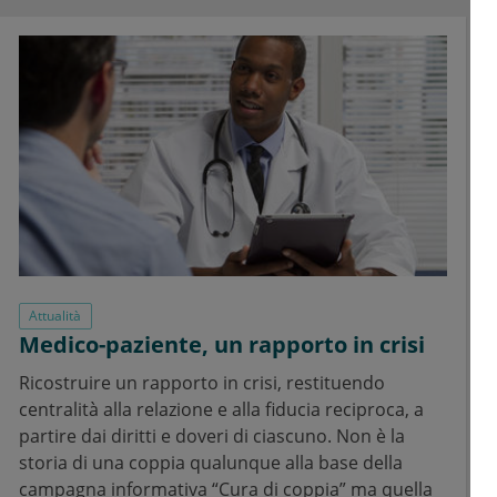
Attualità
Medico-paziente, un rapporto in crisi
Ricostruire un rapporto in crisi, restituendo
centralità alla relazione e alla fiducia reciproca, a
partire dai diritti e doveri di ciascuno. Non è la
storia di una coppia qualunque alla base della
campagna informativa “Cura di coppia” ma quella