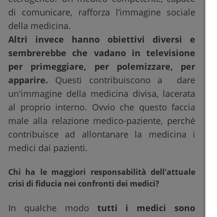
di comunicare, rafforza l’immagine sociale
della medicina.
Altri invece hanno obiettivi diversi e
sembrerebbe che vadano in televisione
per primeggiare, per polemizzare, per
apparire.
Questi contribuiscono a dare
un'immagine della medicina divisa, lacerata
al proprio interno. Ovvio che questo faccia
male alla relazione medico-paziente, perché
contribuisce ad allontanare la medicina i
medici dai pazienti.
Chi ha le maggiori responsabilità dell'attuale
crisi di fiducia nei confronti dei medici?
In qualche modo
tutti i medici sono