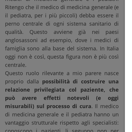
Ritengo che il medico di medicina generale (e
il pediatra, per i più piccoli) debba essere il
perno centrale di ogni sistema sanitario di
qualità. Questo avviene già nei paesi
anglosassoni ad esempio, dove i medici di
famiglia sono alla base del sistema. In Italia
oggi non è così, questa figura non è più così
centrale.
Questo ruolo rilevante a mio parere nasce
proprio dalla
possibilità di costruire una
relazione privilegiata col paziente, che
può avere effetti notevoli (e oggi
misurabili) sul processo di cura
. Il medico
di medicina generale e il pediatra hanno un
vantaggio strutturale rispetto agli specialisti:
conoscono i pazienti, li seguono non per