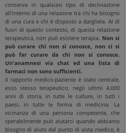
conserva in qualsiasi tipo di declinazione
all’interno di una relazione tra chi ha bisogno
di una cura e chi è disposto a dargliela. Al di
fuori di questo contesto, di questa relazione
terapeutica, non può esistere terapia.
Non si
può curare chi non si conosce, non ci si
può far curare da chi non si conosce.
Un'anamnesi via chat ed una lista di
farmaci non sono sufficienti.
Il rapporto medico-paziente è stato centrale,
esso stesso terapeutico, negli ultimi 4.000
anni di storia, in tutte le culture, in tutti i
paesi, in tutte le forma di medicina. La
vicinanza di una persona competente, che
sperabilmente può aiutarci quando abbiamo
bisogno di aiuto dal punto di vista medico, è