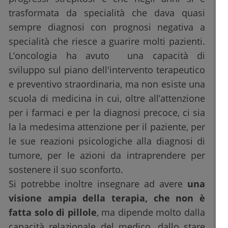
trasformata da specialità che dava quasi
sempre diagnosi con prognosi negativa a
specialità che riesce a guarire molti pazienti.
L’oncologia ha avuto una capacità di
sviluppo sul piano dell'intervento terapeutico
e preventivo straordinaria, ma non esiste una
scuola di medicina in cui, oltre all’attenzione
per i farmaci e per la diagnosi precoce, ci sia
la la medesima attenzione per il paziente, per
le sue reazioni psicologiche alla diagnosi di
tumore, per le azioni da intraprendere per
sostenere il suo sconforto.
Si potrebbe inoltre insegnare ad avere
una
visione ampia della terapia, che non è
fatta solo di pillole
, ma dipende molto dalla
capacità relazionale del medico, dallo stare