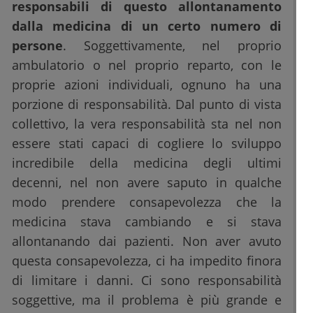
responsabili di questo allontanamento
dalla medicina di un certo numero di
persone
. Soggettivamente, nel proprio
ambulatorio o nel proprio reparto, con le
proprie azioni individuali, ognuno ha una
porzione di responsabilità. Dal punto di vista
collettivo, la vera responsabilità sta nel non
essere stati capaci di cogliere lo sviluppo
incredibile della medicina degli ultimi
decenni, nel non avere saputo in qualche
modo prendere consapevolezza che la
medicina stava cambiando e si stava
allontanando dai pazienti. Non aver avuto
questa consapevolezza, ci ha impedito finora
di limitare i danni. Ci sono responsabilità
soggettive, ma il problema è più grande e