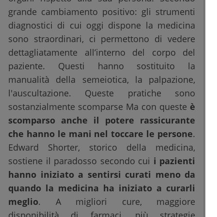
grande cambiamento positivo: gli strumenti
diagnostici di cui oggi dispone la medicina
sono straordinari, ci permettono di vedere
dettagliatamente all’interno del corpo del
paziente. Questi hanno sostituito la
manualità della semeiotica, la palpazione,
l'auscultazione. Queste pratiche sono
sostanzialmente scomparse Ma con queste
è
scomparso anche il potere rassicurante
che hanno le mani nel toccare le persone
.
Edward Shorter, storico della medicina,
sostiene il paradosso secondo cui
i pazienti
hanno iniziato a sentirsi curati meno da
quando la medicina ha iniziato a curarli
meglio
. A migliori cure, maggiore
disponibilità di farmaci, più strategie