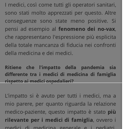
I medici, così come tutti gli operatori sanitari,
sono stati molto apprezzati per questo. Altre
conseguenze sono state meno positive. Si
pensi ad esempio al
fenomeno dei no-vax
,
che rappresentano l'espressione più esplicita
della totale mancanza di fiducia nei confronti
della medicina e dei medici.
Ritiene che l'impatto della pandemia sia
differente tra i medici di medicina di famiglia
rispetto ai medici ospedalieri?
L’impatto si è avuto per tutti i medici, ma a
mio parere, per quanto riguarda la relazione
medico-paziente, questo impatto è stato
più
rilevante per i medici di famiglia
, ovvero i
medici di medicina generale e i pediatri.