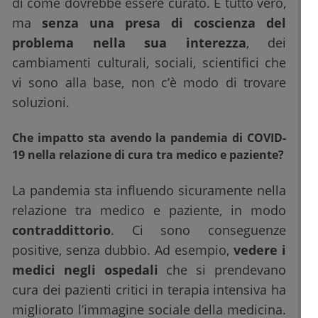
di come dovrebbe essere curato. È tutto vero,
ma
senza una presa di coscienza del
problema nella sua interezza
, dei
cambiamenti culturali, sociali, scientifici che
vi sono alla base, non c’è modo di trovare
soluzioni.
Che impatto sta avendo la pandemia di COVID-
19 nella relazione di cura tra medico e paziente?
La pandemia sta influendo sicuramente nella
relazione tra medico e paziente, in modo
contraddittorio
. Ci sono conseguenze
positive, senza dubbio. Ad esempio,
vedere i
medici negli ospedali
che si prendevano
cura dei pazienti critici in terapia intensiva ha
migliorato l’immagine sociale della medicina.