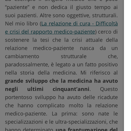
“paziente” e non dedica il giusto tempo ai
suoi pazienti. Altre sono oggettive, strutturali.
Nel mio libro (
La relazione di cura - Difficoltà
e crisi del rapporto medico-paziente
) cerco di
sostenere la tesi che la crisi attuale della
relazione medico-paziente nasca da un
cambiamento strutturale che,
paradossalmente, è legato a un fatto positivo
nella storia della medicina. Mi riferisco al
grande sviluppo che la medicina ha avuto
negli ultimi cinquant’anni
. Questo
portentoso sviluppo ha avuto delle ricadute
che hanno complicato molto la relazione
medico-paziente. La prima: sono nate le
specializzazioni e le ultra-specializzazioni, che
hanno determinato
una frantumazione del