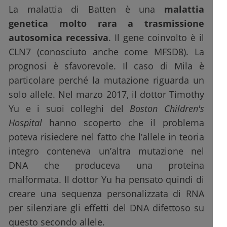
La malattia di Batten è una
malattia
genetica molto rara a trasmissione
autosomica recessiva
. Il gene coinvolto è il
CLN7 (conosciuto anche come MFSD8). La
prognosi è sfavorevole. Il caso di Mila è
particolare perché la mutazione riguarda un
solo allele. Nel marzo 2017, il dottor Timothy
Yu e i suoi colleghi del
Boston Children's
Hospital
hanno scoperto che il problema
poteva risiedere nel fatto che l’allele in teoria
integro conteneva un’altra mutazione nel
DNA che produceva una proteina
malformata. Il dottor Yu ha pensato quindi di
creare una sequenza personalizzata di RNA
per silenziare gli effetti del DNA difettoso su
questo secondo allele.