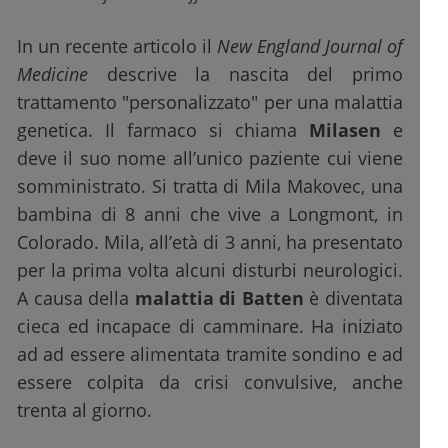
In un recente articolo il
New England Journal of
Medicine
descrive la nascita del primo
trattamento "personalizzato" per una malattia
genetica. Il farmaco si chiama
Milasen
e
deve il suo nome all’unico paziente cui viene
somministrato. Si tratta di Mila Makovec, una
bambina di 8 anni che vive a Longmont, in
Colorado. Mila, all’età di 3 anni, ha presentato
per la prima volta alcuni disturbi neurologici.
A causa della
malattia di Batten
è diventata
cieca ed incapace di camminare. Ha iniziato
ad ad essere alimentata tramite sondino e ad
essere colpita da crisi convulsive, anche
trenta al giorno.