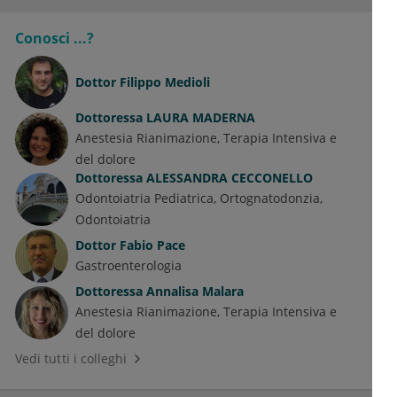
Conosci ...?
Dottor
Filippo Medioli
Dottoressa
LAURA MADERNA
Anestesia Rianimazione, Terapia Intensiva e
del dolore
Dottoressa
ALESSANDRA CECCONELLO
Odontoiatria Pediatrica
Ortognatodonzia
Odontoiatria
Dottor
Fabio Pace
Gastroenterologia
Dottoressa
Annalisa Malara
Anestesia Rianimazione, Terapia Intensiva e
del dolore
Vedi tutti i colleghi