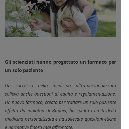
Gli scienziati hanno progettato un farmaco per
un solo paziente
Un successo nella medicina ultra-personalizzata
solleva anche questioni di equità e regolamentazione.
Un nuovo farmaco, creato per trattare un solo paziente
affetto da malattia di Bannet, ha spinto i limiti della
medicina personalizzata e ha sollevato questioni etiche
e normative finora mai affrontate.