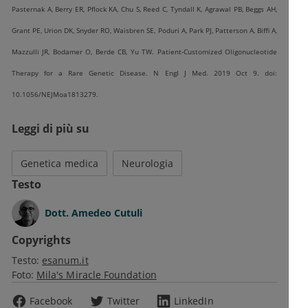
Pasternak A, Berry ER, Pflock KA, Chu S, Reed C, Tyndall K, Agrawal PB, Beggs AH,
Grant PE, Urion DK, Snyder RO, Waisbren SE, Poduri A, Park PJ, Patterson A, Biffi A,
Mazzulli JR, Bodamer O, Berde CB, Yu TW. Patient-Customized Oligonucleotide
Therapy for a Rare Genetic Disease. N Engl J Med. 2019 Oct 9. doi:
10.1056/NEJMoa1813279.
Leggi di più su
Genetica medica
Neurologia
Testo
Dott.
Amedeo Cutuli
Copyrights
Testo:
esanum.it
Foto:
Mila's Miracle Foundation
Facebook
Twitter
LinkedIn