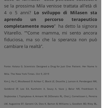
se la prossima Mila venisse trattata all’età di
4 o 5 anni?
Lo sviluppo di Milasen sta
aprendo un percorso terapeutico
completamente nuovo
” ha detto la signora
Vitarello. “"Come mamma, mi sento ancora
fiduciosa, ma so che la speranza non può
cambiare la realtà”.
Fonte: Kolata G. Scientists Designed a Drug for Just One Patient. Her Name Is
Mila. The New York Times. Oct 9, 2019
Kim J, Hu C, Moufawad El Achkar C, Black LE, Douville J, Larson A, Pendergast MK,
Goldkind SF, Lee EA, Kuniholm A, Soucy A, Vaze J, Belur NR, Fredriksen K,
Stojkovska I, Tsytsykova A, Armant M, DiDonato RL, Choi J, Cornelissen L, Pereira
LM, Augustine EF, Genetti CA, Dies K, Barton B, Williams L, Goodlett BD, Riley BL,