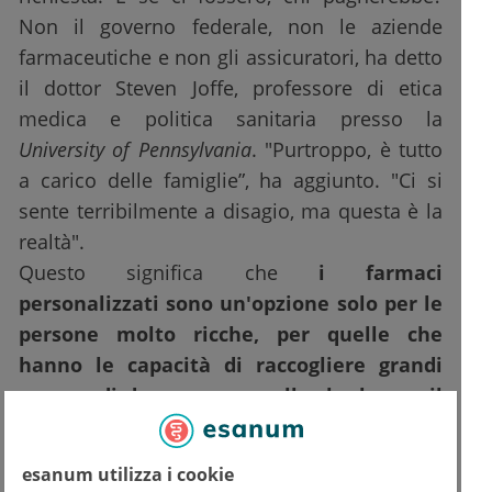
Non il governo federale, non le aziende
farmaceutiche e non gli assicuratori, ha detto
il dottor Steven Joffe, professore di etica
medica e politica sanitaria presso la
University of Pennsylvania
. "Purtroppo, è tutto
a carico delle famiglie”, ha aggiunto. "Ci si
sente terribilmente a disagio, ma questa è la
realtà".
Questo significa che
i farmaci
personalizzati sono un'opzione solo per le
persone molto ricche, per quelle che
hanno le capacità di raccogliere grandi
somme di denaro, per quelle che hanno il
sostegno delle fondazioni
.
esanum utilizza i cookie
L'idea di farmaci personalizzati solleva