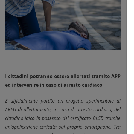
I cittadini potranno essere allertati tramite APP
ed intervenire in caso di arresto cardiaco
È ufficialmente partito un progetto sperimentale di
AREU di allertamento, in caso di arresto cardiaco, del
cittadino laico in possesso del certificato BLSD tramite
un'applicazione caricata sul proprio smartphone. Tra