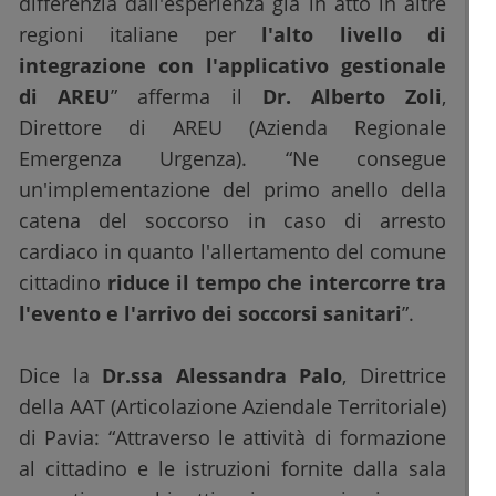
differenzia dall'esperienza già in atto in altre
regioni italiane per
l'alto livello di
integrazione con l'applicativo gestionale
di AREU
” afferma il
Dr. Alberto Zoli
,
Direttore di AREU (Azienda Regionale
Emergenza Urgenza). “Ne consegue
un'implementazione del primo anello della
catena del soccorso in caso di arresto
cardiaco in quanto l'allertamento del comune
cittadino
riduce il tempo che intercorre tra
l'evento e l'arrivo dei soccorsi sanitari
”.
Dice la
Dr.ssa Alessandra Palo
, Direttrice
della AAT (Articolazione Aziendale Territoriale)
di Pavia: “Attraverso le attività di formazione
al cittadino e le istruzioni fornite dalla sala