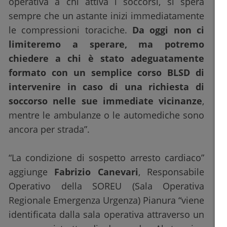
operativa a chi attiva i soccorsi, si spera
sempre che un astante inizi immediatamente
le compressioni toraciche.
Da oggi non ci
limiteremo a sperare, ma potremo
chiedere a chi è stato adeguatamente
formato con un semplice corso BLSD di
intervenire in caso di una richiesta di
soccorso nelle sue immediate vicinanze
,
mentre le ambulanze o le automediche sono
ancora per strada”.
“La condizione di sospetto arresto cardiaco”
aggiunge
Fabrizio Canevari
, Responsabile
Operativo della SOREU (Sala Operativa
Regionale Emergenza Urgenza) Pianura “viene
identificata dalla sala operativa attraverso un