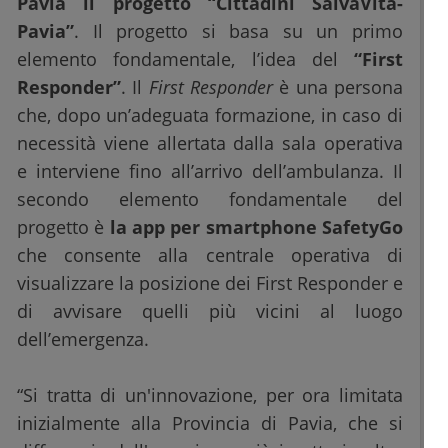
Pavia il progetto “Cittadini SalvaVita-
Pavia”
. Il progetto si basa su un primo
elemento fondamentale, l’idea del
“First
Responder”
. Il
First Responder
è una persona
che, dopo un’adeguata formazione, in caso di
necessità viene allertata dalla sala operativa
e interviene fino all’arrivo dell’ambulanza. Il
secondo elemento fondamentale del
progetto è
la app per smartphone SafetyGo
che consente alla centrale operativa di
visualizzare la posizione dei First Responder e
di avvisare quelli più vicini al luogo
dell’emergenza.
“Si tratta di un'innovazione, per ora limitata
inizialmente alla Provincia di Pavia, che si