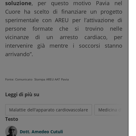
soluzione
, per questo motivo Pavia nel
Cuore ha scelto di finanziare un progetto
sperimentale con AREU per l’attivazione di
persone formate che si trovino nelle
vicinanze di un arresto cardiaco, per
intervenire già mentre i soccorsi stanno
arrivando”.
Fonte: Comunicato Stampa AREU AAT Pavia
Leggi di più su
Malattie dell'apparato cardiovascolare
Medicina d'emerg
Testo
Dott.
Amedeo Cutuli