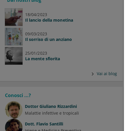
Dai nostri blog
18/04/2023
Il lancio della monetina
09/03/2023
Il sorriso di un anziano
25/01/2023
La mente sfiorita
Vai ai blog
Conosci ...?
Dottor
Giuliano Rizzardini
Malattie infettive e tropicali
Dott.
Flavio Santilli
Igiene e Medicina Preventiva