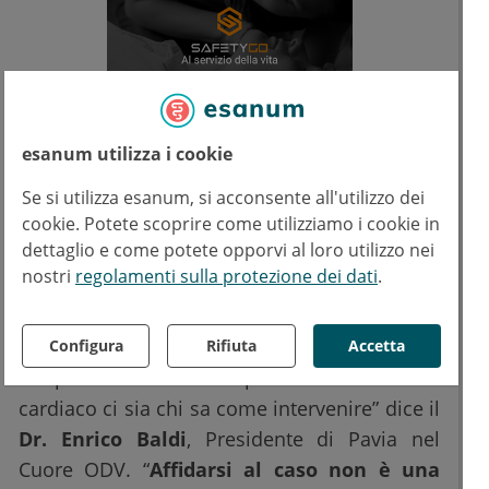
esanum utilizza i cookie
Se si utilizza esanum, si acconsente all'utilizzo dei
cookie. Potete scoprire come utilizziamo i cookie in
dettaglio e come potete opporvi al loro utilizzo nei
nostri
regolamenti sulla protezione dei dati
.
“Educare quante più persone possibile ad
intervenire in caso di arresto cardiaco è il
primo passo, tuttavia non è sempre certo che
Configura
Rifiuta
Accetta
in presenza di una persona in arresto
cardiaco ci sia chi sa come intervenire” dice il
Dr. Enrico Baldi
, Presidente di Pavia nel
Cuore ODV. “
Affidarsi al caso non è una