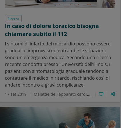
Ricerca
In caso di dolore toracico bisogna
chiamare subito il 112
I sintomi di infarto del miocardio possono essere
graduali o improvvisi ed entrambe le situazioni
sono un'emergenza medica. Secondo una ricerca
recente condotta presso l’Università dell’Illinois, i
pazienti con sintomatologia graduale tendono a
contattare il medico in ritardo, rischiando così di
andare incontro a gravi complicanze.
17 set 2019
Malattie dell'apparato cardiovascolare