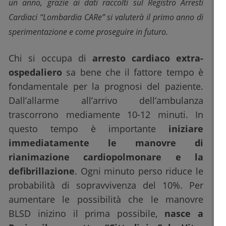
un anno, grazie ai dati raccolti sul Registro Arresti
Cardiaci “Lombardia CARe” si valuterà il primo anno di
sperimentazione e come proseguire in futuro.
Chi si occupa di
arresto cardiaco extra-
ospedaliero
sa bene che il fattore tempo è
fondamentale per la prognosi del paziente.
Dall’allarme all’arrivo dell’ambulanza
trascorrono mediamente 10-12 minuti. In
questo tempo è importante
iniziare
immediatamente le manovre di
rianimazione cardiopolmonare e la
defibrillazione
. Ogni minuto perso riduce le
probabilità di sopravvivenza del 10%. Per
aumentare le possibilità che le manovre
BLSD inizino il prima possibile,
nasce a