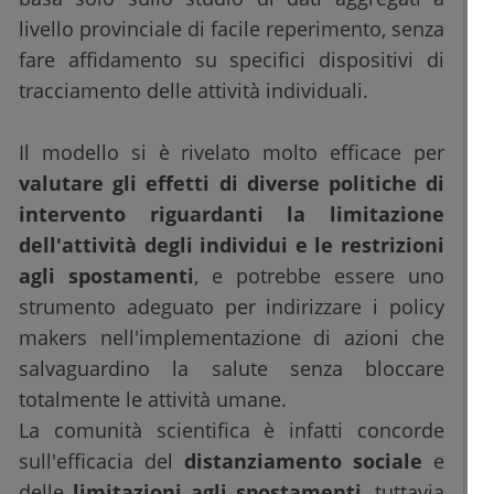
livello provinciale di facile reperimento, senza
fare affidamento su specifici dispositivi di
tracciamento delle attività individuali.
Il modello si è rivelato molto efficace per
valutare gli effetti di diverse politiche di
intervento riguardanti la limitazione
dell'attività degli individui e le restrizioni
agli spostamenti
, e potrebbe essere uno
strumento adeguato per indirizzare i policy
makers nell'implementazione di azioni che
salvaguardino la salute senza bloccare
totalmente le attività umane.
La comunità scientifica è infatti concorde
sull'efficacia del
distanziamento sociale
e
delle
limitazioni agli spostamenti
, tuttavia