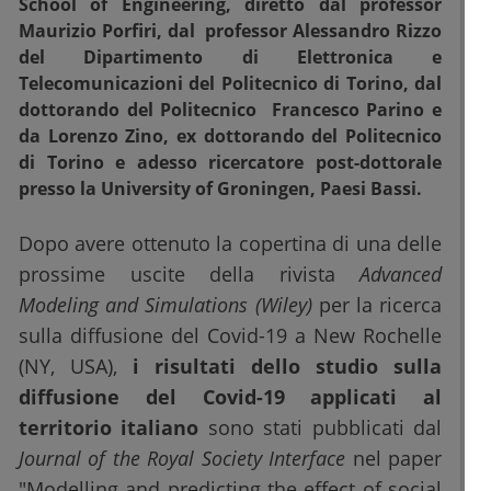
School of Engineering, diretto dal professor
Maurizio Porfiri, dal professor Alessandro Rizzo
del Dipartimento di Elettronica e
Telecomunicazioni del Politecnico di Torino, dal
dottorando del Politecnico Francesco Parino e
da Lorenzo Zino, ex dottorando del Politecnico
di Torino e adesso ricercatore post-dottorale
presso la University of Groningen, Paesi Bassi.
Dopo avere ottenuto la copertina di una delle
prossime uscite della rivista
Advanced
Modeling and Simulations (Wiley)
per la ricerca
sulla diffusione del Covid-19 a New Rochelle
(NY, USA),
i risultati dello studio sulla
diffusione del Covid-19 applicati al
territorio italiano
sono stati pubblicati dal
Journal of the Royal Society Interface
nel paper
"Modelling and predicting the effect of social