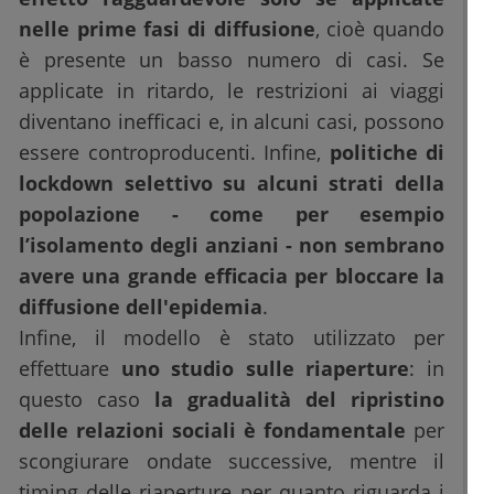
nelle prime fasi di diffusione
, cioè quando
è presente un basso numero di casi. Se
applicate in ritardo, le restrizioni ai viaggi
diventano inefficaci e, in alcuni casi, possono
essere controproducenti. Infine,
politiche di
lockdown selettivo su alcuni strati della
popolazione - come per esempio
l’isolamento degli anziani - non sembrano
avere una grande efficacia per bloccare la
diffusione dell'epidemia
.
Infine, il modello è stato utilizzato per
effettuare
uno studio sulle riaperture
: in
questo caso
la gradualità del ripristino
delle relazioni sociali è fondamentale
per
scongiurare ondate successive, mentre il
timing delle riaperture per quanto riguarda i