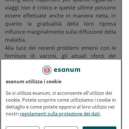
viaggi non è critico e queste ultime possono
essere effettuate anche in maniera netta, in
quanto la gradualità della loro ripresa
influisce marginalmente sulla diffusione della
malattia.
Alla luce dei recenti problemi emersi con le
forniture di vaccini, gli attuali sforzi del
gruppo di lavoro sono concentrati sulla
valutazione di diverse strategie di
vaccinazione
, con l'obiettivo di fornire un
esanum utilizza i cookie
valido supporto nella redazione di piani
Se si utilizza esanum, si acconsente all'utilizzo dei
vaccinali efficaci.
cookie. Potete scoprire come utilizziamo i cookie in
dettaglio e come potete opporvi al loro utilizzo nei
nostri
regolamenti sulla protezione dei dati
.
Fonti: PoliFlash Politecnico di Torino Magazine. Covid-19: un modello per