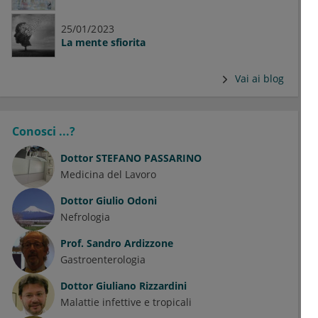
25/01/2023
La mente sfiorita
Vai ai blog
Conosci ...?
Dottor
STEFANO PASSARINO
Medicina del Lavoro
Dottor
Giulio Odoni
Nefrologia
Prof.
Sandro Ardizzone
Gastroenterologia
Dottor
Giuliano Rizzardini
Malattie infettive e tropicali