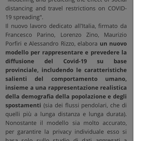
distancing and travel restrictions on COVID-
19 spreading".
Il nuovo lavoro dedicato all’Italia, firmato da
Francesco Parino, Lorenzo Zino, Maurizio
Porfiri e Alessandro Rizzo, elabora
un nuovo
modello per rappresentare e prevedere la
diffusione del Covid-19 su base
provinciale, includendo le caratteristiche
salienti del comportamento umano,
insieme a una rappresentazione realistica
della demografia della popolazione e degli
spostamenti
(sia dei flussi pendolari, che di
quelli più a lunga distanza e lunga durata).
Nonostante il modello sia molto accurato,
per garantire la privacy individuale esso si
basa solo sullo studio di dati aggregati a