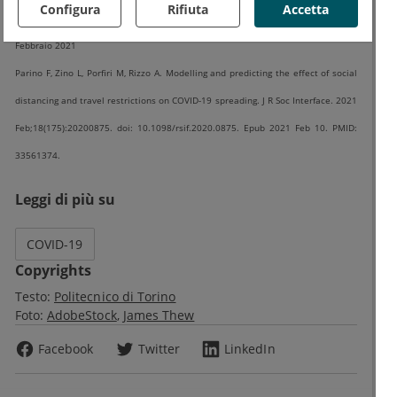
Configura
Rifiuta
Accetta
prevedere la diffusione del virus in Italia e ottimizzare il piano vaccinale. 10
Febbraio 2021
Parino F, Zino L, Porfiri M, Rizzo A. Modelling and predicting the effect of social
distancing and travel restrictions on COVID-19 spreading. J R Soc Interface. 2021
Feb;18(175):20200875. doi: 10.1098/rsif.2020.0875. Epub 2021 Feb 10. PMID:
33561374.
Leggi di più su
COVID-19
Copyrights
Testo:
Politecnico di Torino
Foto:
AdobeStock
James Thew
Facebook
Twitter
LinkedIn