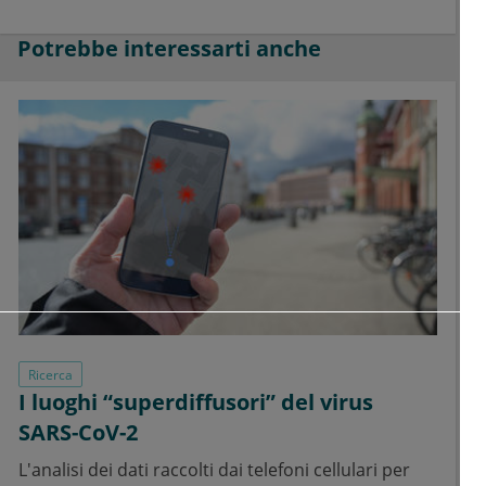
Potrebbe interessarti anche
Ricerca
I luoghi “superdiffusori” del virus
SARS-CoV-2
L'analisi dei dati raccolti dai telefoni cellulari per