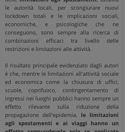
le autorità locali, per scongiurare nuovi
lockdown totali e le implicazioni sociali,
economiche, e psicologiche che ne
conseguono, sono sempre alla ricerca di
combinazioni efficaci tra livello delle
restrizioni e limitazioni alle attività.
Il risultato principale evidenziato dagli autori
è che, mentre le limitazioni all'attività sociale
ed economica come la chiusura di uffici,
scuole, coprifuoco, contingentamento di
ingressi nei luoghi pubblici hanno sempre un
effetto rilevante sulla riduzione della
propagazione dell'epidemia,
le limitazioni
agli spostamenti e ai viaggi hanno un
effetto ragguardevole solo se applicate