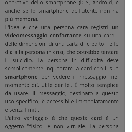
operativo dello smartphone (iOS, Android) e
anche se lo smartphone dell'utente non ha
più memoria.
L'idea è che una persona cara registri
un
videomessaggio confortante
su una card -
delle dimensioni di una carta di credito - e lo
dia alla persona in crisi, che potrebbe tentare
il suicidio. La persona in difficoltà deve
semplicemente inquadrare la card con il suo
smartphone
per vedere il messaggio, nel
momento più utile per lei. È molto semplice
da usare. Il messaggio, destinato a questo
uso specifico, è accessibile immediatamente
e senza limiti.
L'altro vantaggio è che questa card è un
oggetto "fisico" e non virtuale. La persona