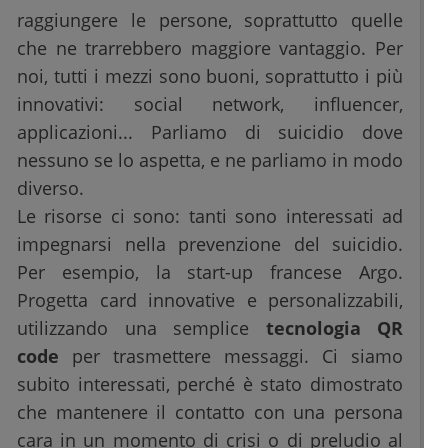
raggiungere le persone, soprattutto quelle
che ne trarrebbero maggiore vantaggio. Per
noi, tutti i mezzi sono buoni, soprattutto i più
innovativi: social network, influencer,
applicazioni... Parliamo di suicidio dove
nessuno se lo aspetta, e ne parliamo in modo
diverso.
Le risorse ci sono: tanti sono interessati ad
impegnarsi nella prevenzione del suicidio.
Per esempio, la start-up francese Argo.
Progetta card innovative e personalizzabili,
utilizzando una semplice
tecnologia QR
code
per trasmettere messaggi. Ci siamo
subito interessati, perché è stato dimostrato
che mantenere il contatto con una persona
cara in un momento di crisi o di preludio al