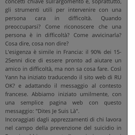
concetti chiave sull’argomento e, soprattutto,
gli strumenti utili per intervenire con una
persona cara in difficoltà. Quando
preoccuparsi? Come riconoscere che una
persona è in difficoltà? Come avvicinarla?
Cosa dire, cosa non dire?
L'esigenza è simile in Francia: il 90% dei 15-
25enni dice di essere pronto ad aiutare un
amico in difficoltà, ma non sa cosa fare. Così
Yann ha iniziato traducendo il sito web di RU
OK? e adattando il messaggio al contesto
francese. Abbiamo iniziato umilmente, con
una semplice pagina web con questo
messaggio: "Dites Je Suis Là".
Incoraggiati dagli apprezzamenti di chi lavora
nel campo della prevenzione del suicidio in