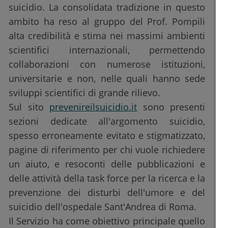
suicidio. La consolidata tradizione in questo
ambito ha reso al gruppo del Prof. Pompili
alta credibilità e stima nei massimi ambienti
scientifici internazionali, permettendo
collaborazioni con numerose istituzioni,
universitarie e non, nelle quali hanno sede
sviluppi scientifici di grande rilievo.
Sul sito
prevenireilsuicidio.it
sono presenti
sezioni dedicate all'argomento suicidio,
spesso erroneamente evitato e stigmatizzato,
pagine di riferimento per chi vuole richiedere
un aiuto, e resoconti delle pubblicazioni e
delle attività della task force per la ricerca e la
prevenzione dei disturbi dell'umore e del
suicidio dell'ospedale Sant'Andrea di Roma.
Il Servizio ha come obiettivo principale quello