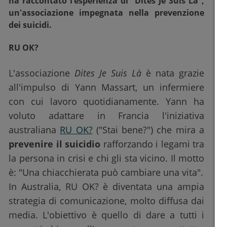
ha raccontato l’esperienza di “Dites Je Suis Là”,
un'associazione impegnata nella prevenzione
dei suicidi.
RU OK?
L'associazione
Dites Je Suis Là
è nata grazie
all'impulso di Yann Massart, un infermiere
con cui lavoro quotidianamente. Yann ha
voluto adattare in Francia l'iniziativa
australiana
RU OK?
("Stai bene?") che mira a
prevenire il suicidio
rafforzando i legami tra
la persona in crisi e chi gli sta vicino. Il motto
è: "Una chiacchierata può cambiare una vita".
In Australia, RU OK? è diventata una ampia
strategia di comunicazione, molto diffusa dai
media. L'obiettivo è quello di dare a tutti i