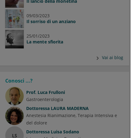
Il lancio della monetina
09/03/2023
Il sorriso di un anziano
25/01/2023
La mente sfiorita
Vai ai blog
Conosci ...?
Prof.
Luca Frulloni
Gastroenterologia
Dottoressa
LAURA MADERNA
Anestesia Rianimazione, Terapia Intensiva e
del dolore
Dottoressa
Luisa Sodano
LS