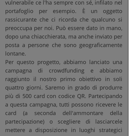
vulnerabile ce l'ha sempre con sé, infilato nel
portafoglio per esempio. È un oggetto
rassicurante che ci ricorda che qualcuno si
preoccupa per noi. Può essere dato in mano,
dopo una chiacchierata, ma anche inviato per
posta a persone che sono geograficamente
lontane.
Per questo progetto, abbiamo lanciato una
campagna di crowdfunding e abbiamo
raggiunto il nostro primo obiettivo in soli
quattro giorni. Saremo in grado di produrre
più di 500 card con codice QR. Partecipando
a questa campagna, tutti possono ricevere le
card (a seconda dell'ammontare della
partecipazione) o scegliere di lasciarcele
mettere a disposizione in luoghi strategici