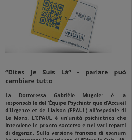
“Dites Je Suis Là” - parlare può
cambiare tutto
La Dottoressa Gabrièle Mugnier è la
responsabile dell'Équipe Psychiatrique d'Accueil
d'Urgence et de Liaison (EPAUL) all'ospedale di
Le Mans. L'EPAUL è un’unità psichiatrica che
interviene in pronto soccorso e nei vari reparti
di degenza. Sulla versione francese di esanum