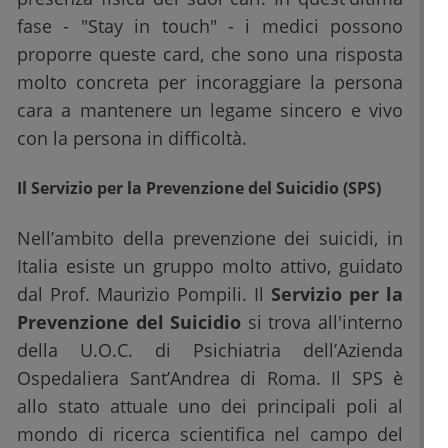
fase - "Stay in touch" - i medici possono
proporre queste card, che sono una risposta
molto concreta per incoraggiare la persona
cara a mantenere un legame sincero e vivo
con la persona in difficoltà.
Il Servizio per la Prevenzione del Suicidio (SPS)
Nell’ambito della prevenzione dei suicidi, in
Italia esiste un gruppo molto attivo, guidato
dal Prof. Maurizio Pompili. Il
Servizio per la
Prevenzione del Suicidio
si trova all'interno
della U.O.C. di Psichiatria dell’Azienda
Ospedaliera Sant’Andrea di Roma. Il SPS è
allo stato attuale uno dei principali poli al
mondo di ricerca scientifica nel campo del