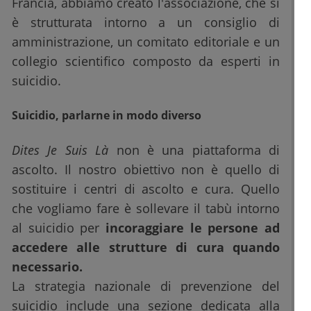
Francia, abbiamo creato l'associazione, che si
è strutturata intorno a un consiglio di
amministrazione, un comitato editoriale e un
collegio scientifico composto da esperti in
suicidio.
Suicidio, parlarne in modo diverso
Dites Je Suis Là
non è una piattaforma di
ascolto. Il nostro obiettivo non è quello di
sostituire i centri di ascolto e cura. Quello
che vogliamo fare è sollevare il tabù intorno
al suicidio per
incoraggiare le persone ad
accedere alle strutture di cura quando
necessario.
La strategia nazionale di prevenzione del
suicidio include una sezione dedicata alla