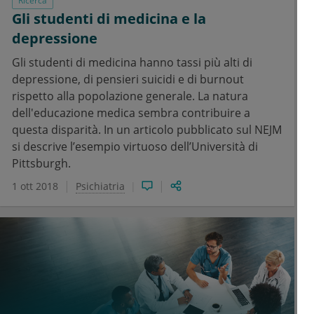
Ricerca
Gli studenti di medicina e la
depressione
Gli studenti di medicina hanno tassi più alti di
depressione, di pensieri suicidi e di burnout
rispetto alla popolazione generale. La natura
dell'educazione medica sembra contribuire a
questa disparità. In un articolo pubblicato sul NEJM
si descrive l’esempio virtuoso dell’Università di
Pittsburgh.
1 ott 2018
Psichiatria