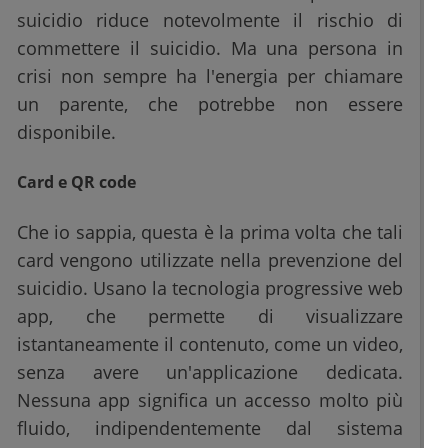
suicidio riduce notevolmente il rischio di
commettere il suicidio. Ma una persona in
crisi non sempre ha l'energia per chiamare
un parente, che potrebbe non essere
disponibile.
Card e QR code
Che io sappia, questa è la prima volta che tali
card vengono utilizzate nella prevenzione del
suicidio. Usano la tecnologia progressive web
app, che permette di visualizzare
istantaneamente il contenuto, come un video,
senza avere un'applicazione dedicata.
Nessuna app significa un accesso molto più
fluido, indipendentemente dal sistema