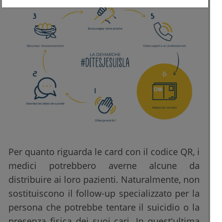
Per quanto riguarda le card con il codice QR, i
medici potrebbero averne alcune da
distribuire ai loro pazienti. Naturalmente, non
sostituiscono il follow-up specializzato per la
persona che potrebbe tentare il suicidio o la
presenza fisica dei suoi cari. In quest'ultima