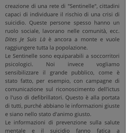
creazione di una rete di "Sentinelle", cittadini
capaci di individuare il rischio di una crisi di
suicidio. Queste persone spesso hanno un
ruolo sociale, lavorano nelle comunità, ecc.
Dites Je Suis Là
è ancora a monte e vuole
raggiungere tutta la popolazione.
Le Sentinelle sono equiparabili a soccorritori
psicologici. Noi invece vogliamo
sensibilizzare il grande pubblico, come è
stato fatto, per esempio, con campagne di
comunicazione sul riconoscimento dell’ictus
o l'uso di defibrillatori. Questo è alla portata
di tutti, purché abbiano le informazioni giuste
e siano nello stato d'animo giusto.
Le informazioni di prevenzione sulla salute
mentale e il suicidio fanno fatica a