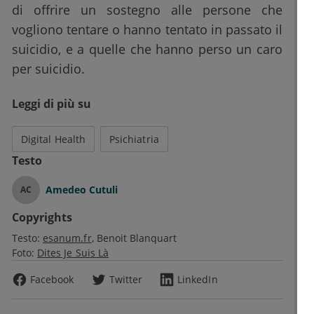
di offrire un sostegno alle persone che
vogliono tentare o hanno tentato in passato il
suicidio, e a quelle che hanno perso un caro
per suicidio.
Leggi di più su
Digital Health
Psichiatria
Testo
Amedeo Cutuli
AC
Copyrights
Testo:
esanum.fr
Benoit Blanquart
Foto:
Dites Je Suis Là
Facebook
Twitter
LinkedIn