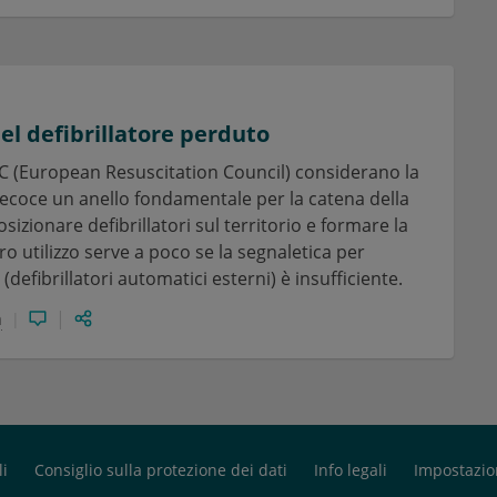
del defibrillatore perduto
RC (European Resuscitation Council) considerano la
precoce un anello fondamentale per la catena della
sizionare defibrillatori sul territorio e formare la
oro utilizzo serve a poco se la segnaletica per
(defibrillatori automatici esterni) è insufficiente.
a
li
Consiglio sulla protezione dei dati
Info legali
Impostazio