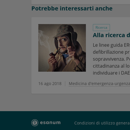
Potrebbe interessarti anche
Ricerca
Alla ricerca 
Le linee guida E
defibrillazione 
sopravvivenza. Po
cittadinanza al l
individuare i DAE 
16 ago 2018
Medicina d'emergenza-urgenz
Condizioni di utilizzo genera