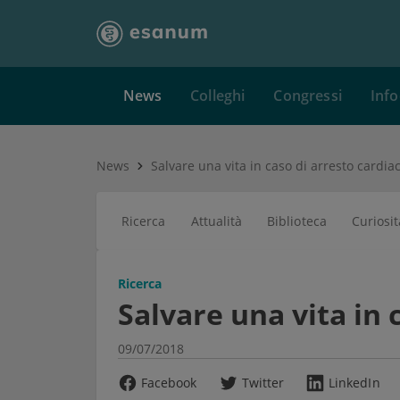
News
Colleghi
Congressi
Info
News
Salvare una vita in caso di arresto cardia
Ricerca
Attualità
Biblioteca
Curiosit
Ricerca
Salvare una vita in 
09/07/2018
Facebook
Twitter
LinkedIn