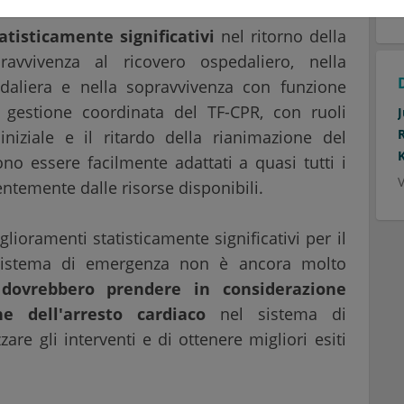
V
.
atisticamente significativi
nel ritorno della
ravvivenza al ricovero ospedaliero, nella
daliera e nella sopravvivenza con funzione
gestione coordinata del TF-CPR, con ruoli
iniziale e il ritardo della rianimazione del
ono essere facilmente adattati a quasi tutti i
V
ntemente dalle risorse disponibili.
lioramenti statisticamente significativi per il
l sistema di emergenza non è ancora molto
dovrebbero prendere in considerazione
ne dell'arresto cardiaco
nel sistema di
are gli interventi e di ottenere migliori esiti