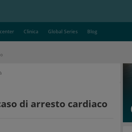
center
Clinica
Global Series
Blog
co
à
caso di arresto cardiaco