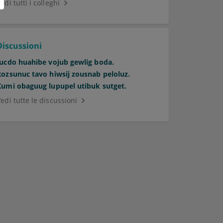
edi tutti i colleghi
Discussioni
Jucdo huahibe vojub gewlig boda.
Rozsunuc tavo hiwsij zousnab peloluz.
Kumi obaguug lupupel utibuk sutget.
edi tutte le discussioni