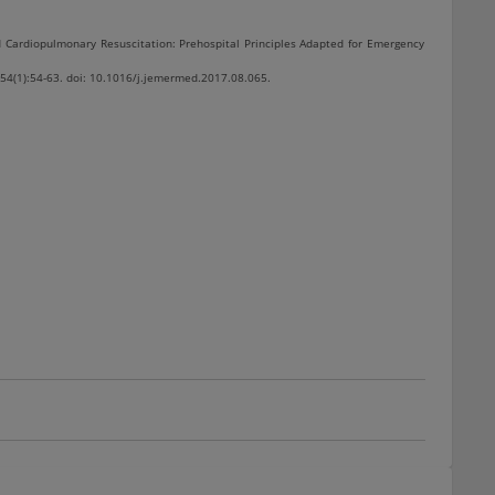
 Cardiopulmonary Resuscitation: Prehospital Principles Adapted for Emergency
;54(1):54-63. doi: 10.1016/j.jemermed.2017.08.065.