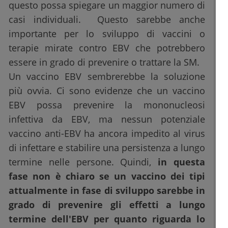
questo possa spiegare un maggior numero di
casi individuali. Questo sarebbe anche
importante per lo sviluppo di vaccini o
terapie mirate contro EBV che potrebbero
essere in grado di prevenire o trattare la SM.
Un vaccino EBV sembrerebbe la soluzione
più ovvia. Ci sono evidenze che un vaccino
EBV possa prevenire la mononucleosi
infettiva da EBV, ma nessun potenziale
vaccino anti-EBV ha ancora impedito al virus
di infettare e stabilire una persistenza a lungo
termine nelle persone. Quindi,
in questa
fase non è chiaro se un vaccino dei tipi
attualmente in fase di sviluppo sarebbe in
grado di prevenire gli effetti a lungo
termine dell'EBV per quanto riguarda lo