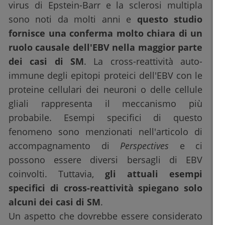
virus di Epstein-Barr e la sclerosi multipla
sono noti da molti anni e
questo studio
fornisce una conferma molto chiara di un
ruolo causale dell'EBV nella maggior parte
dei casi di SM
. La cross-reattività auto-
immune degli epitopi proteici dell'EBV con le
proteine cellulari dei neuroni o delle cellule
gliali rappresenta il meccanismo più
probabile. Esempi specifici di questo
fenomeno sono menzionati nell'articolo di
accompagnamento di
Perspectives
e ci
possono essere diversi bersagli di EBV
coinvolti. Tuttavia,
gli attuali esempi
specifici di cross-reattività spiegano solo
alcuni dei casi di SM
.
Un aspetto che dovrebbe essere considerato