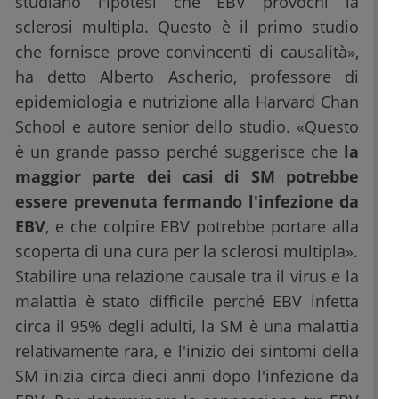
studiano l'ipotesi che EBV provochi la
sclerosi multipla. Questo è il primo studio
che fornisce prove convincenti di causalità»,
ha detto Alberto Ascherio, professore di
epidemiologia e nutrizione alla Harvard Chan
School e autore senior dello studio. «Questo
è un grande passo perché suggerisce che
la
maggior parte dei casi di SM potrebbe
essere prevenuta fermando l'infezione da
EBV
, e che colpire EBV potrebbe portare alla
scoperta di una cura per la sclerosi multipla».
Stabilire una relazione causale tra il virus e la
malattia è stato difficile perché EBV infetta
circa il 95% degli adulti, la SM è una malattia
relativamente rara, e l'inizio dei sintomi della
SM inizia circa dieci anni dopo l'infezione da