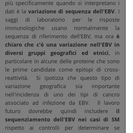
più specificamente quando si interpretano i
dati è la
variazione di sequenza dell'EBV
. I
saggi di laboratorio per le risposte
immunologiche usano normalmente la
sequenza di riferimento dell'EBV, ma ora
è
chiaro che c'è una variazione nell'EBV in
diversi gruppi geografici ed etnici
, in
particolare in alcune delle proteine che sono
le prime candidate come epitopi di cross-
reattività. Si ipotizza che questo tipo di
variazione geografica sia importante
nell'incidenza di uno dei tipi di cancro
associato ad infezione da EBV. Il lavoro
futuro dovrebbe quindi includere
il
sequenziamento dell'EBV nei casi di SM
rispetto ai controlli per determinare se