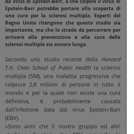
da virus di Epstein-Barr, e che colpire il virus di
Epstein-Barr potrebbe portare alla scoperta di
una cura per la sclerosi multipla. Esperti del
Regno Unito ritengono che questo studio sia
importante, ma che la strada da percorrere per
arrivare alla prevenzione e alla cura della
sclerosi multipla sia ancora lunga.
Secondo uno studio recente della
Harvard
T.H. Chan School of Public Health
la sclerosi
multipla (SM), una malattia progressiva che
colpisce 2,8 milioni di persone in tutto il
mondo e per la quale non esiste una cura
definitiva, è probabilmente causata
dall'infezione data dal virus Epstein-Barr
(EBV).
«Sono anni che il nostro gruppo ed altri