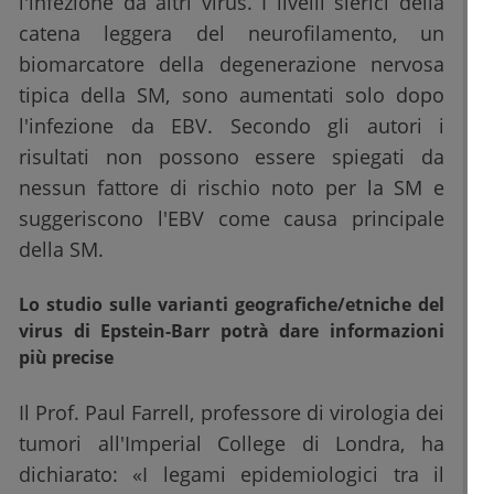
l'infezione da altri virus. I livelli sierici della
catena leggera del neurofilamento, un
biomarcatore della degenerazione nervosa
tipica della SM, sono aumentati solo dopo
l'infezione da EBV. Secondo gli autori i
risultati non possono essere spiegati da
nessun fattore di rischio noto per la SM e
suggeriscono l'EBV come causa principale
della SM.
Lo studio sulle varianti geografiche/etniche del
virus di Epstein-Barr potrà dare informazioni
più precise
Il Prof. Paul Farrell, professore di virologia dei
tumori all'Imperial College di Londra, ha
dichiarato: «I legami epidemiologici tra il