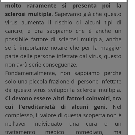
molto raramente si presenta poi la
sclerosi multipla
. Sapevamo già che questo
virus aumenta il rischio di alcuni tipi di
cancro, e ora sappiamo che è anche un
possibile fattore di sclerosi multipla, anche
se è importante notare che per la maggior
parte delle persone infettate dal virus, questo
non avrà serie conseguenze.
Fondamentalmente, non sappiamo perché
solo una piccola frazione di persone infettate
da questo virus sviluppi la sclerosi multipla.
Ci devono essere altri fattori coinvolti, tra
cui l'ereditarietà di alcuni geni
. Nel
complesso, il valore di questa scoperta non è
nell’aver individuato una cura o un
trattamento medico immediato, ma