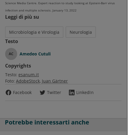
Science Media Centre. Expert reaction to study looking at Epstein-Barr virus
infection and multiple sclerosis. January 13, 2022
Leggi di più su
Microbiologia e Virologia
Neurologia
Testo
Amedeo Cutuli
AC
Copyrights
Testo:
esanum.it
Foto:
AdobeStock
Juan Gärtner
Facebook
Twitter
LinkedIn
Potrebbe interessarti anche