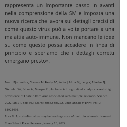
rappresenta un importante passo in avanti
nella comprensione della SM e imposta una
nuova ricerca che lavora sui dettagli precisi di
come questo virus può a volte portare a una
malattia auto-immune. Non mancano le idee
su come questo possa accadere in linea di
principio e speriamo che i dettagli corretti
emergano presto».
Fonti: Bjornevik K, Cortese M, Healy BC, Kuhle J, Mina MJ, Leng Y, Elledge SJ,
Niebuhr DW, Scher AI, Munger KL, Ascherio A. Longitudinal analysis reveals high
prevalence of Epstein-Barr virus associated with multiple sclerosis. Science.
2022 Jan 21. doi: 10.1126/science.abj8222. Epub ahead of print. PMID:
35025605.
Rura N. Epstein-Barr virus may be leading cause of multiple sclerosis. Harvard
Chan School Press Release. January 13, 2022