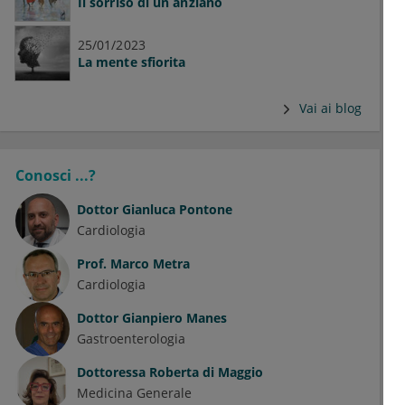
Il sorriso di un anziano
25/01/2023
La mente sfiorita
Vai ai blog
Conosci ...?
Dottor
Gianluca Pontone
Cardiologia
Prof.
Marco Metra
Cardiologia
Dottor
Gianpiero Manes
Gastroenterologia
Dottoressa
Roberta di Maggio
Medicina Generale