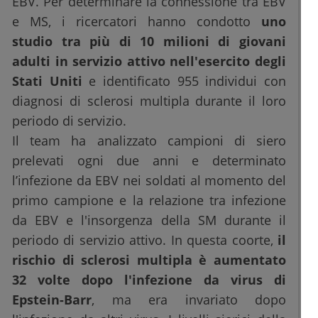
EBV. Per determinare la connessione tra EBV
e MS, i ricercatori hanno condotto
uno
studio tra più di 10 milioni di giovani
adulti in servizio attivo nell'esercito degli
Stati Uniti
e identificato 955 individui con
diagnosi di sclerosi multipla durante il loro
periodo di servizio.
Il team ha analizzato campioni di siero
prelevati ogni due anni e determinato
l’infezione da EBV nei soldati al momento del
primo campione e la relazione tra infezione
da EBV e l'insorgenza della SM durante il
periodo di servizio attivo. In questa coorte,
il
rischio di sclerosi multipla è aumentato
32 volte dopo l'infezione da virus di
Epstein-Barr
, ma era invariato dopo