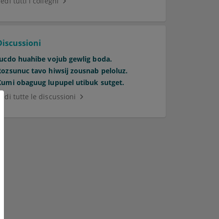
edi tutti i colleghi
Discussioni
Jucdo huahibe vojub gewlig boda.
Rozsunuc tavo hiwsij zousnab peloluz.
Kumi obaguug lupupel utibuk sutget.
edi tutte le discussioni