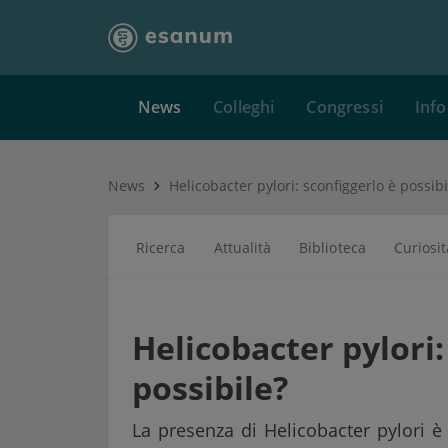
News
Colleghi
Congressi
Info
News
Helicobacter pylori: sconfiggerlo è possibi
Ricerca
Attualità
Biblioteca
Curiosit
Helicobacter pylori:
possibile?
La presenza di Helicobacter pylori è 