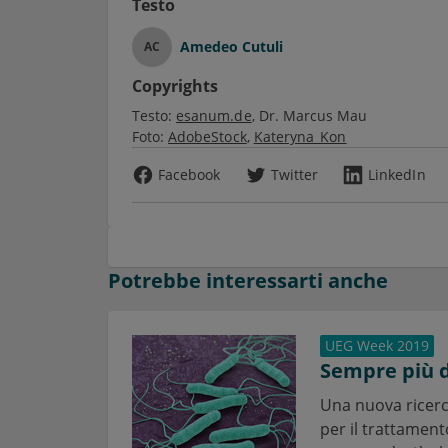
Testo
Amedeo Cutuli
AC
Copyrights
Testo:
esanum.de
Dr. Marcus Mau
Foto:
AdobeStock
Kateryna_Kon
Facebook
Twitter
LinkedIn
Potrebbe interessarti anche
UEG Week 2019
Sempre più du
Una nuova ricerca
per il trattament