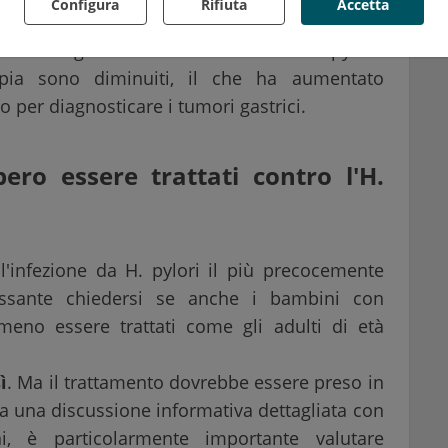
Configura
Rifiuta
Accetta
 I blocchi e le restrizioni dei contatti, nonché la
nzato la gestione delle infezioni da H. pylori.
opia sono diminuiti, il che ha aumentato
 per diagnosticare i tumori gastrici.
ro essere trattati contro l'H.
e l'infezione da H. pylori il più precocemente
ressante chiedersi se anche i bambini con
eno essere trattati come gli adulti di età
ì
. Ma il trattamento dovrebbe essere preso in
ta una discussione informativa dettagliata con
i, è particolarmente importante valutare