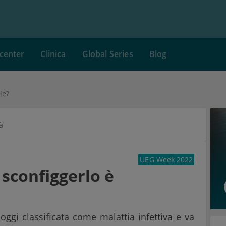
center
Clinica
Global Series
Blog
le?
à
UEG Week 2022
 sconfiggerlo è
oggi classificata come malattia infettiva e va