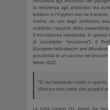
sensibilità agli antibiotici del patog
la resistenza agli antibiotici sta a
batterici e l'H.pylori non ne è esente.
Inoltre, un uso degli antibiotici bas
soddisfa i requisiti della stewardsh
il microbioma intestinale. In questo 
(il cosiddetto “resistoma”). Il Pr
(
European Helicobacter and Microbiota
possibilità di un vaccino nel prossi
Week 2022:
"Si sta lavorando molto in questo 
clinica e non credo che accadrà pr
La lotta contro l'H. pylori ha re