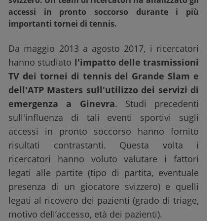
svizzero. Un team di ricercatori ha analizzato gli
accessi in pronto soccorso durante i più
importanti tornei di tennis.
Da maggio 2013 a agosto 2017, i ricercatori
hanno studiato
l'impatto delle trasmissioni
TV dei tornei di tennis del Grande Slam e
dell'ATP Masters sull'utilizzo dei servizi di
emergenza a Ginevra
. Studi precedenti
sull'influenza di tali eventi sportivi sugli
accessi in pronto soccorso hanno fornito
risultati contrastanti. Questa volta i
ricercatori hanno voluto valutare i fattori
legati alle partite (tipo di partita, eventuale
presenza di un giocatore svizzero) e quelli
legati al ricovero dei pazienti (grado di triage,
motivo dell’accesso, età dei pazienti).