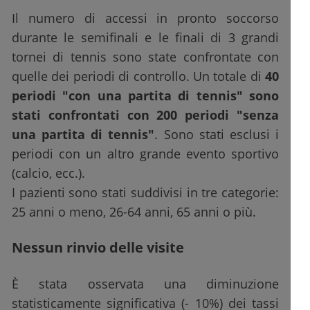
Il numero di accessi in pronto soccorso
durante le semifinali e le finali di 3 grandi
tornei di tennis sono state confrontate con
quelle dei periodi di controllo. Un totale di
40
periodi "con una partita di tennis" sono
stati confrontati con 200 periodi "senza
una partita di tennis"
. Sono stati esclusi i
periodi con un altro grande evento sportivo
(calcio, ecc.).
I pazienti sono stati suddivisi in tre categorie:
25 anni o meno, 26-64 anni, 65 anni o più.
Nessun rinvio delle visite
È stata osservata una diminuzione
statisticamente significativa (- 10%) dei tassi