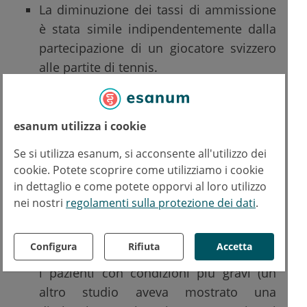
La diminuzione dei tassi di ammissione
è stata simile indipendentemente dalla
partecipazione di un giocatore svizzero
alle partite di tennis.
Contrariamente a quanto dimostrato in studi
precedenti:
esanum utilizza i cookie
Se si utilizza esanum, si acconsente all'utilizzo dei
la diminuzione degli accessi ai servizi
cookie. Potete scoprire come utilizziamo i cookie
d’emergenza durante i grandi eventi
in dettaglio e come potete opporvi al loro utilizzo
sportivi non è stata compensata da
nei nostri
regolamenti sulla protezione dei dati
.
un aumento nelle ore successive
all'evento
;
Configura
Rifiuta
Accetta
la diminuzione ha riguardato soprattutto
i pazienti con condizioni più gravi (un
altro studio aveva mostrato una