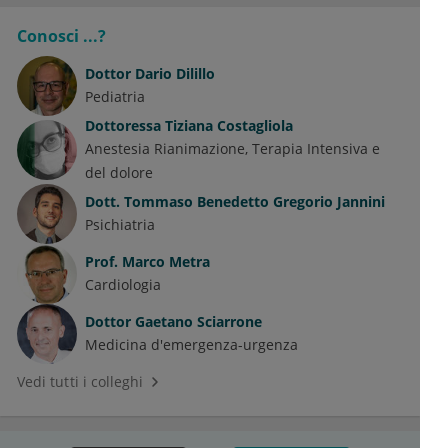
Conosci ...?
Dottor
Dario Dilillo
Pediatria
Dottoressa
Tiziana Costagliola
Anestesia Rianimazione, Terapia Intensiva e
del dolore
Dott.
Tommaso Benedetto Gregorio Jannini
Psichiatria
Prof.
Marco Metra
Cardiologia
Dottor
Gaetano Sciarrone
Medicina d'emergenza-urgenza
Vedi tutti i colleghi