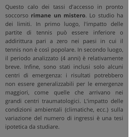
Questo calo dei tassi d'accesso in pronto
soccorso
rimane un mistero
. Lo studio ha
dei limiti. In primo luogo, l'impatto delle
partite di tennis può essere inferiore o
addirittura pari a zero nei paesi in cui il
tennis non è così popolare. In secondo luogo,
il periodo analizzato (4 anni) è relativamente
breve. Infine, sono stati inclusi solo alcuni
centri di emergenza: i risultati potrebbero
non essere generalizzabili per le emergenze
maggiori, come quelle che arrivano nei
grandi centri traumatologici. L'impatto delle
condizioni ambientali (climatiche, ecc.) sulla
variazione del numero di ingressi è una tesi
ipotetica da studiare.