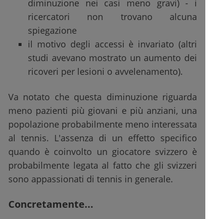
diminuzione nei casi meno gravi) - i
ricercatori non trovano alcuna
spiegazione
il motivo degli accessi è invariato (altri
studi avevano mostrato un aumento dei
ricoveri per lesioni o avvelenamento).
Va notato che questa diminuzione riguarda
meno pazienti più giovani e più anziani, una
popolazione probabilmente meno interessata
al tennis. L'assenza di un effetto specifico
quando è coinvolto un giocatore svizzero è
probabilmente legata al fatto che gli svizzeri
sono appassionati di tennis in generale.
Concretamente...