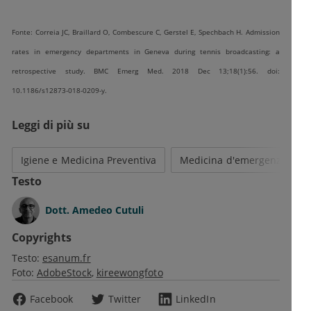
Fonte: Correia JC, Braillard O, Combescure C, Gerstel E, Spechbach H. Admission
rates in emergency departments in Geneva during tennis broadcasting: a
retrospective study. BMC Emerg Med. 2018 Dec 13;18(1):56. doi:
10.1186/s12873-018-0209-y.
Leggi di più su
Igiene e Medicina Preventiva
Medicina d'emergenza-urg
Testo
Dott.
Amedeo Cutuli
Copyrights
Testo:
esanum.fr
Foto:
AdobeStock
kireewongfoto
Facebook
Twitter
LinkedIn