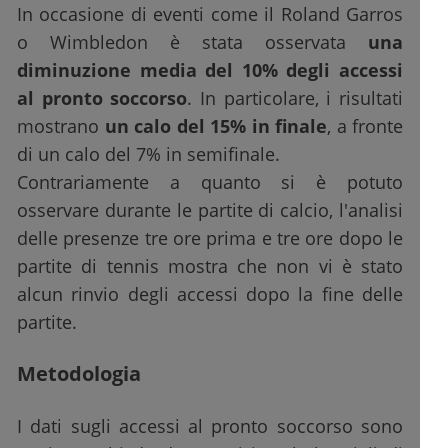
In occasione di eventi come il Roland Garros
o Wimbledon è stata osservata
una
diminuzione media del 10% degli accessi
al pronto soccorso
. In particolare, i risultati
mostrano
un calo del 15% in finale
, a fronte
di un calo del 7% in semifinale.
Contrariamente a quanto si è potuto
osservare durante le partite di calcio, l'analisi
delle presenze tre ore prima e tre ore dopo le
partite di tennis mostra che non vi è stato
alcun rinvio degli accessi dopo la fine delle
partite.
Metodologia
I dati sugli accessi al pronto soccorso sono