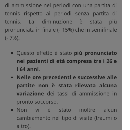
di ammissione nei periodi con una partita di
tennis rispetto ai periodi senza partita di
tennis. La diminuzione è stata più
pronunciata in finale (- 15%) che in semifinale
(- 7%).
Questo effetto è stato
più pronunciato
nei pazienti di età compresa tra i 26 e
i 64 anni
.
Nelle ore precedenti e successive alle
partite non è stata rilevata alcuna
variazione
dei tassi di ammissione in
pronto soccorso.
Non vi è stato inoltre alcun
cambiamento nel tipo di visite (traumi o
altro).