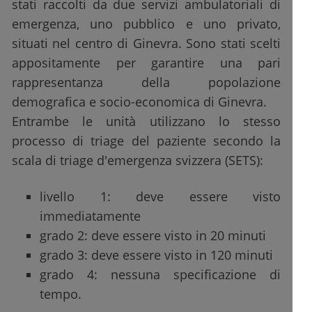
stati raccolti da due servizi ambulatoriali di
emergenza, uno pubblico e uno privato,
situati nel centro di Ginevra. Sono stati scelti
appositamente per garantire una pari
rappresentanza della popolazione
demografica e socio-economica di Ginevra.
Entrambe le unità utilizzano lo stesso
processo di triage del paziente secondo la
scala di triage d'emergenza svizzera (SETS):
livello 1: deve essere visto
immediatamente
grado 2: deve essere visto in 20 minuti
grado 3: deve essere visto in 120 minuti
grado 4: nessuna specificazione di
tempo.