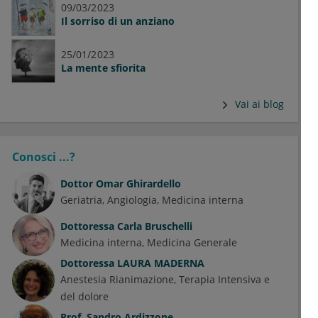
09/03/2023
Il sorriso di un anziano
25/01/2023
La mente sfiorita
Vai ai blog
Conosci ...?
Dottor
Omar Ghirardello
Geriatria
Angiologia
Medicina interna
Dottoressa
Carla Bruschelli
Medicina interna
Medicina Generale
Dottoressa
LAURA MADERNA
Anestesia Rianimazione, Terapia Intensiva e
del dolore
Prof.
Sandro Ardizzone