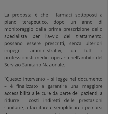
La proposta è che i farmaci sottoposti a
piano terapeutico, dopo un anno di
monitoraggio dalla prima prescrizione dello
specialista per l’avvio del trattamento,
possano essere prescritti, senza ulteriori
impegni amministrativi, da tutti i
professionisti medici operanti nell’ambito del
Servizio Sanitario Nazionale.
“Questo intervento – si legge nel documento
– è finalizzato a garantire una maggiore
accessibilità alle cure da parte dei pazienti, a
ridurre i costi indiretti delle prestazioni
sanitarie, a facilitare e semplificare i percorsi