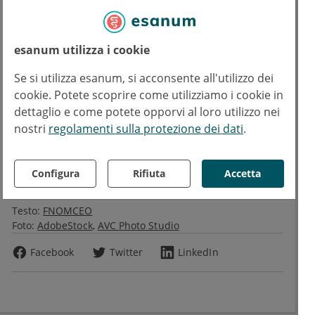
i medici di poterli prescrivere, garantendo un
percorso di cura più semplice al paziente e
una riduzione delle liste d’attesa”.
esanum utilizza i cookie
Leggi di più su
Se si utilizza esanum, si acconsente all'utilizzo dei
cookie. Potete scoprire come utilizziamo i cookie in
dettaglio e come potete opporvi al loro utilizzo nei
Servizio Sanitario Nazionale
nostri
regolamenti sulla protezione dei dati
.
Testo
Amedeo Cutuli
AC
Configura
Rifiuta
Accetta
Copyrights
Testo:
FNOMCEO
Foto:
AdobeStock
AVC Photo Studio
Facebook
Twitter
LinkedIn