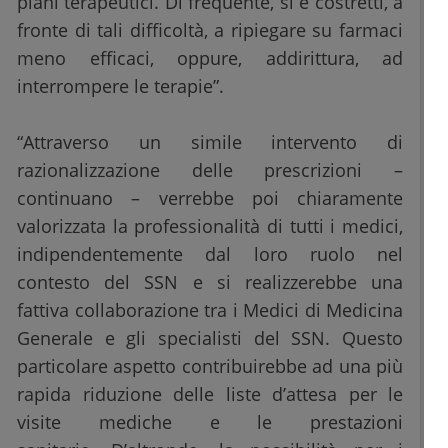
piani terapeutici. Di frequente, si è costretti, a
fronte di tali difficoltà, a ripiegare su farmaci
meno efficaci, oppure, addirittura, ad
interrompere le terapie”.
“Attraverso un simile intervento di
razionalizzazione delle prescrizioni –
continuano – verrebbe poi chiaramente
valorizzata la professionalità di tutti i medici,
indipendentemente dal loro ruolo nel
contesto del SSN e si realizzerebbe una
fattiva collaborazione tra i Medici di Medicina
Generale e gli specialisti del SSN. Questo
particolare aspetto contribuirebbe ad una più
rapida riduzione delle liste d’attesa per le
visite mediche e le prestazioni