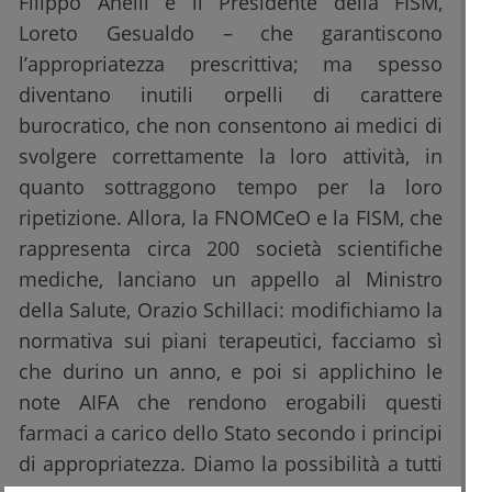
Filippo Anelli e il Presidente della FISM,
Loreto Gesualdo – che garantiscono
l’appropriatezza prescrittiva; ma spesso
diventano inutili orpelli di carattere
burocratico, che non consentono ai medici di
svolgere correttamente la loro attività, in
quanto sottraggono tempo per la loro
ripetizione. Allora, la FNOMCeO e la FISM, che
rappresenta circa 200 società scientifiche
mediche, lanciano un appello al Ministro
della Salute, Orazio Schillaci: modifichiamo la
normativa sui piani terapeutici, facciamo sì
che durino un anno, e poi si applichino le
note AIFA che rendono erogabili questi
farmaci a carico dello Stato secondo i principi
di appropriatezza. Diamo la possibilità a tutti