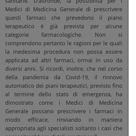
sanitarie. D’altronde, la possibilità per i
Medici di Medicina Generale di prescrivere
questi farmaci che prevedono il piano
terapeutico è già prevista per alcune
categorie farmacologiche. Non si
comprendono pertanto le ragioni per le quali
la medesima procedura non possa essere
applicata ad altri farmaci, ormai in uso da
diversi anni. Si ricordi, inoltre, che nel corso
della pandemia da Covid-19, il rinnovo
automatico dei piani terapeutici, previsto fino
al termine dello stato di emergenza, ha
dimostrato come i Medici di Medicina
Generale possano prescrivere i farmaci in
modo efficace, rinviando in maniera
appropriata agli specialisti soltanto i casi che