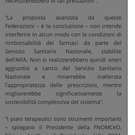
necessiterebbero di tali prestazioni”.
“La proposta avanzata da queste
Federazioni – è la conclusione – non intende
interferire in alcun modo con le condizioni di
rimborsabilità dei farmaci da parte del
Servizio Sanitario Nazionale, stabilite
dell’AIFA. Non si realizzerebbero quindi oneri
aggiuntivi a carico del Servizio Sanitario
Nazionale e rimarrebbe inalterata
l’appropriatezza delle prescrizioni, mentre
migliorerebbe significativamente la
sostenibilità complessiva del sistema”.
“I piani terapeutici sono strumenti importanti
– spiegano il Presidente della FNOMCeO,