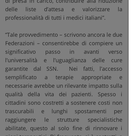
di presa in carico, contribuire alla riduzione
delle liste d’attesa e valorizzare la
professionalità di tutti i medici italiani”.
“Tale provvedimento – scrivono ancora le due
Federazioni – consentirebbe di compiere un
significativo passo in avanti verso
l’universalità e l’uguaglianza delle cure
garantite dal SSN. Nei fatti, l’accesso
semplificato a terapie appropriate e
necessarie avrebbe un rilevante impatto sulla
qualità della vita dei pazienti. Spesso i
cittadini sono costretti a sostenere costi non
trascurabili e lunghi spostamenti per
raggiungere le strutture specialistiche
abilitate, questo al solo fine di rinnovare i