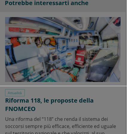
Potrebbe interessarti anche
Attualità
Riforma 118, le proposte della
FNOMCEO
Una riforma del “118” che renda il sistema dei
soccorsi sempre più efficace, efficiente ed uguale
sul territorio nazionale e che valorizzi, al suo