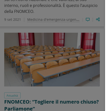
interno, ruoli e professionalità. È questo l’auspicio
della FNOMCEO.
9 set 2021
Medicina d'emergenza-urgenza
Attualità
FNOMCEO: “Togliere il numero chiuso?
Parliamone”