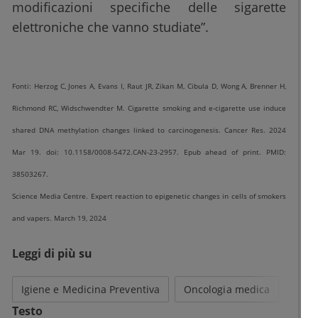
modificazioni specifiche delle sigarette
elettroniche che vanno studiate”.
Fonti: Herzog C, Jones A, Evans I, Raut JR, Zikan M, Cibula D, Wong A, Brenner H,
Richmond RC, Widschwendter M. Cigarette smoking and e-cigarette use induce
shared DNA methylation changes linked to carcinogenesis. Cancer Res. 2024
Mar 19. doi: 10.1158/0008-5472.CAN-23-2957. Epub ahead of print. PMID:
38503267.
Science Media Centre. Expert reaction to epigenetic changes in cells of smokers
and vapers. March 19, 2024
Leggi di più su
Igiene e Medicina Preventiva
Oncologia medica
Testo