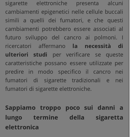
sigarette elettroniche presenta alcuni
cambiamenti epigenetici nelle cellule buccali
simili a quelli dei fumatori, e che questi
cambiamenti potrebbero essere associati al
futuro sviluppo del cancro ai polmoni. I
ricercatori affermano
la necessità di
ulteriori studi
per verificare se queste
caratteristiche possano essere utilizzate per
predire in modo specifico il cancro nei
fumatori di sigarette tradizionali e nei
fumatori di sigarette elettroniche.
Sappiamo troppo poco sui danni a
lungo termine della sigaretta
elettronica