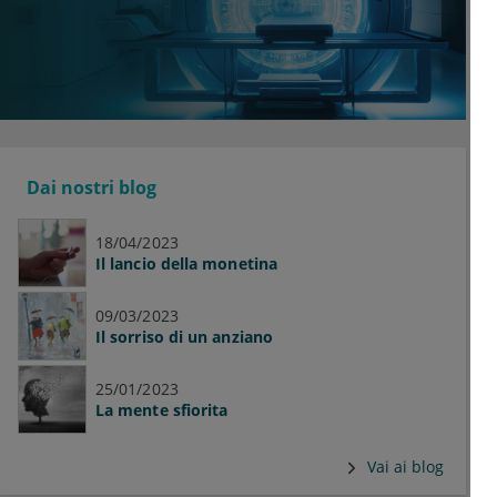
Dai nostri blog
18/04/2023
Il lancio della monetina
09/03/2023
Il sorriso di un anziano
25/01/2023
La mente sfiorita
Vai ai blog