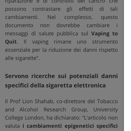
riparazione e di controllo del cancro che
possono contrastare gli effetti di tali
cambiamenti. Nel complesso, questo
documento non dovrebbe cambiare i
messaggi di salute pubblica sul
Vaping to
Quit
. Il vaping rimane uno strumento
essenziale per la riduzione dei danni rispetto
alle sigarette”.
Servono ricerche sui potenziali danni
specifici della sigaretta elettronica
Il Prof Lion Shahab, co-direttore del Tobacco
and Alcohol Research Group, University
College London, ha dichiarato: “L'articolo non
valuta
i cambiamenti epigenetici specifici