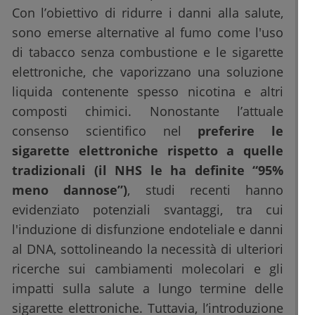
Con l’obiettivo di ridurre i danni alla salute,
sono emerse alternative al fumo come l'uso
di tabacco senza combustione e le sigarette
elettroniche, che vaporizzano una soluzione
liquida contenente spesso nicotina e altri
composti chimici. Nonostante l’attuale
consenso scientifico nel
preferire le
sigarette elettroniche rispetto a quelle
tradizionali (il NHS le ha definite “95%
meno dannose”)
, studi recenti hanno
evidenziato potenziali svantaggi, tra cui
l'induzione di disfunzione endoteliale e danni
al DNA, sottolineando la necessità di ulteriori
ricerche sui cambiamenti molecolari e gli
impatti sulla salute a lungo termine delle
sigarette elettroniche. Tuttavia, l’introduzione