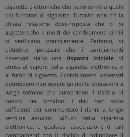
sigarette elettroniche che sono simili a quelli
dei fumatori di sigarette. Tuttavia, non c'è la
chiara relazione dose-risposta che ci si
aspetterebbe e molti dei cambiamenti simili
si verificano precocemente. Pertanto, si
potrebbe ipotizzare che i cambiamenti
osservati siano una
risposta iniziale
di
stress al vapore della sigaretta elettronica e
al fumo di sigaretta. I cambiamenti osservati
potrebbero non essere quindi le alterazioni a
lungo termine che aumentano il rischio di
cancro nei fumatori. I dati non sono
sufficienti per commentare i danni a lungo
termine associati all'uso della sigaretta
elettronica, o qualsiasi associazione di tali
cambiamenti con il rischio di sviluppare il