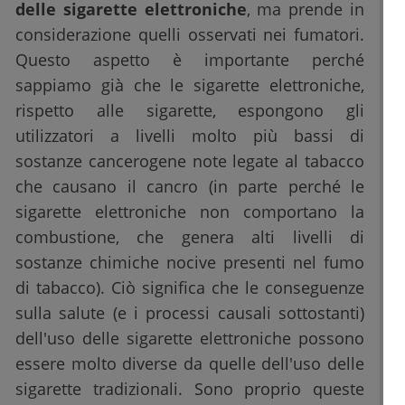
delle sigarette elettroniche
, ma prende in
considerazione quelli osservati nei fumatori.
Questo aspetto è importante perché
sappiamo già che le sigarette elettroniche,
rispetto alle sigarette, espongono gli
utilizzatori a livelli molto più bassi di
sostanze cancerogene note legate al tabacco
che causano il cancro (in parte perché le
sigarette elettroniche non comportano la
combustione, che genera alti livelli di
sostanze chimiche nocive presenti nel fumo
di tabacco). Ciò significa che le conseguenze
sulla salute (e i processi causali sottostanti)
dell'uso delle sigarette elettroniche possono
essere molto diverse da quelle dell'uso delle
sigarette tradizionali. Sono proprio queste