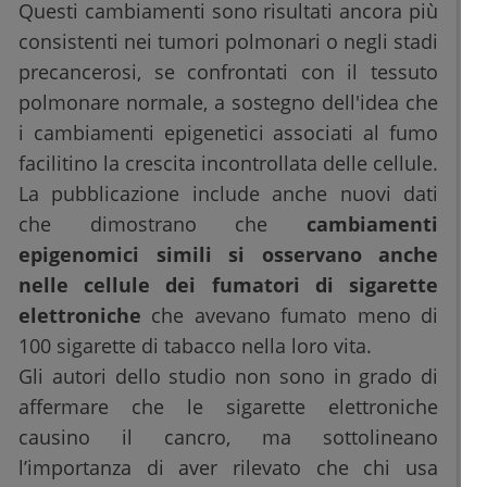
Questi cambiamenti sono risultati ancora più
consistenti nei tumori polmonari o negli stadi
precancerosi, se confrontati con il tessuto
polmonare normale, a sostegno dell'idea che
i cambiamenti epigenetici associati al fumo
facilitino la crescita incontrollata delle cellule.
La pubblicazione include anche nuovi dati
che dimostrano che
cambiamenti
epigenomici simili si osservano anche
nelle cellule dei fumatori di sigarette
elettroniche
che avevano fumato meno di
100 sigarette di tabacco nella loro vita.
Gli autori dello studio non sono in grado di
affermare che le sigarette elettroniche
causino il cancro, ma sottolineano
l’importanza di aver rilevato che chi usa