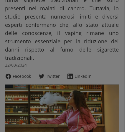
fuma sigarette tradizionali e che sono
presenti nei malati di cancro. Tuttavia, lo
studio presenta numerosi limiti e diversi
esperti confermano che, allo stato attuale
delle conoscenze, il vaping rimane uno
strumento essenziale per la riduzione dei
danni rispetto al fumo delle sigarette
tradizionali.
22/03/2024
Facebook
Twitter
LinkedIn