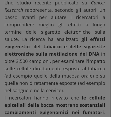
Uno studio recente pubblicato su
Cancer
Research
rappresenta, secondo gli autori, un
passo avanti per aiutare i ricercatori a
comprendere meglio gli effetti a lungo
termine delle sigarette elettroniche sulla
salute. La ricerca ha analizzato
gli effetti
epigenetici del tabacco e delle sigarette
elettroniche sulla metilazione del DNA
in
oltre 3.500 campioni, per esaminare l'impatto
sulle cellule direttamente esposte al tabacco
(ad esempio quelle della mucosa orale) e su
quelle non direttamente esposte (ad esempio
nel sangue o nella cervice).
I ricercatori hanno rilevato che
le cellule
epiteliali della bocca mostrano sostanziali
cambiamenti epigenomici nei fumatori
.