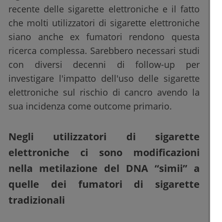
recente delle sigarette elettroniche e il fatto
che molti utilizzatori di sigarette elettroniche
siano anche ex fumatori rendono questa
ricerca complessa. Sarebbero necessari studi
con diversi decenni di follow-up per
investigare l'impatto dell'uso delle sigarette
elettroniche sul rischio di cancro avendo la
sua incidenza come outcome primario.
Negli utilizzatori di sigarette
elettroniche ci sono modificazioni
nella metilazione del DNA “simii” a
quelle dei fumatori di sigarette
tradizionali