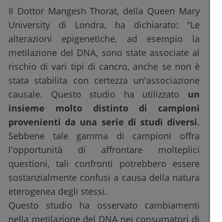
Il Dottor Mangesh Thorat, della Queen Mary
University di Londra, ha dichiarato: "Le
alterazioni epigenetiche, ad esempio la
metilazione del DNA, sono state associate al
rischio di vari tipi di cancro, anche se non è
stata stabilita con certezza un'associazione
causale. Questo studio ha utilizzato
un
insieme molto distinto di campioni
provenienti da una serie di studi diversi
.
Sebbene tale gamma di campioni offra
l'opportunità di affrontare molteplici
questioni, tali confronti potrebbero essere
sostanzialmente confusi a causa della natura
eterogenea degli stessi.
Questo studio ha osservato cambiamenti
nella metilazione del DNA nei consumatori di