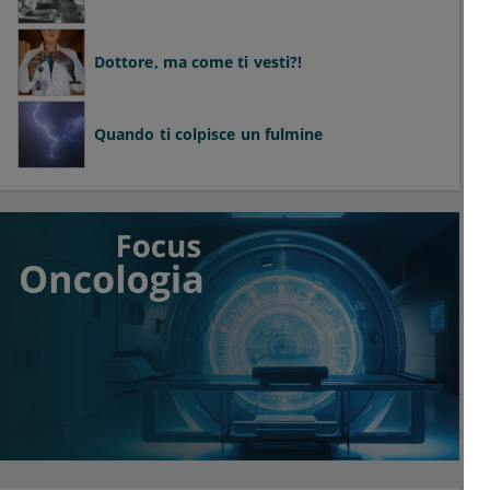
Dottore, ma come ti vesti?!
Quando ti colpisce un fulmine