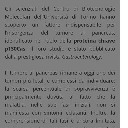
Gli scienziati del Centro di Biotecnologie
Molecolari dell’Università di Torino hanno
scoperto un fattore indispensabile per
l’insorgenza del tumore al pancreas,
identificato nel ruolo della
proteina chiave
p130Cas
. Il loro studio è stato pubblicato
dalla prestigiosa rivista
Gastroenterology
.
Il tumore al pancreas rimane a oggi uno dei
tumori più letali e complessi da individuare:
la scarsa percentuale di sopravvivenza è
principalmente dovuta al fatto che la
malattia, nelle sue fasi iniziali, non si
manifesta con sintomi eclatanti. Inoltre, la
comprensione di tali fasi è ancora limitata,