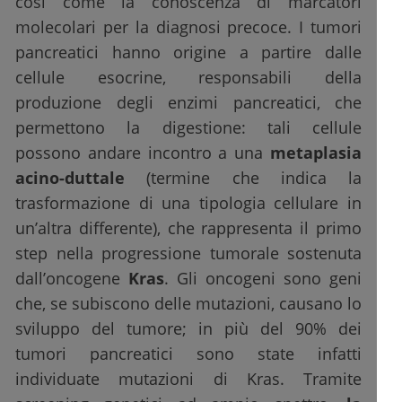
così come la conoscenza di marcatori
molecolari per la diagnosi precoce. I tumori
pancreatici hanno origine a partire dalle
cellule esocrine, responsabili della
produzione degli enzimi pancreatici, che
permettono la digestione: tali cellule
possono andare incontro a una
metaplasia
acino-duttale
(termine che indica la
trasformazione di una tipologia cellulare in
un’altra differente), che rappresenta il primo
step nella progressione tumorale sostenuta
dall’oncogene
Kras
. Gli oncogeni sono geni
che, se subiscono delle mutazioni, causano lo
sviluppo del tumore; in più del 90% dei
tumori pancreatici sono state infatti
individuate mutazioni di Kras. Tramite