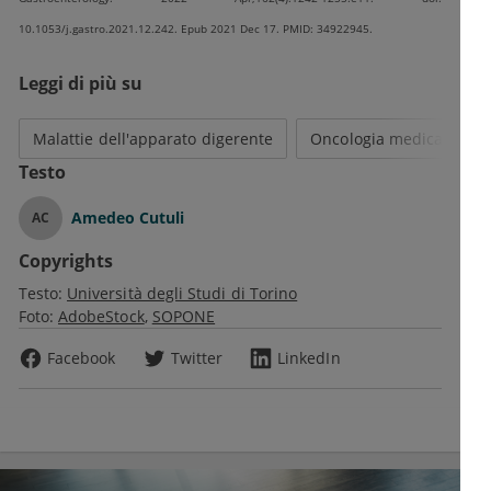
10.1053/j.gastro.2021.12.242. Epub 2021 Dec 17. PMID: 34922945.
Leggi di più su
Malattie dell'apparato digerente
Oncologia medica
Testo
Amedeo Cutuli
AC
Copyrights
Testo:
Università degli Studi di Torino
Foto:
AdobeStock
SOPONE
Facebook
Twitter
LinkedIn