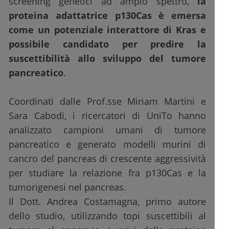
screening genetici ad ampio spettro,
la
proteina adattatrice p130Cas è emersa
come un potenziale interattore di Kras e
possibile candidato per predire la
suscettibilità allo sviluppo del tumore
pancreatico
.
Coordinati dalle Prof.sse Miriam Martini e
Sara Cabodi, i ricercatori di UniTo hanno
analizzato campioni umani di tumore
pancreatico e generato modelli murini di
cancro del pancreas di crescente aggressività
per studiare la relazione fra p130Cas e la
tumorigenesi nel pancreas.
Il Dott. Andrea Costamagna, primo autore
dello studio, utilizzando topi suscettibili al