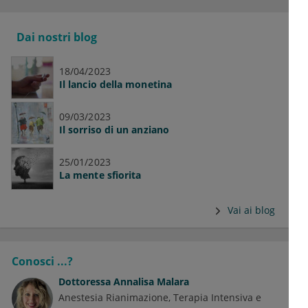
Dai nostri blog
18/04/2023
Il lancio della monetina
09/03/2023
Il sorriso di un anziano
25/01/2023
La mente sfiorita
Vai ai blog
Conosci ...?
Dottoressa
Annalisa Malara
Anestesia Rianimazione, Terapia Intensiva e