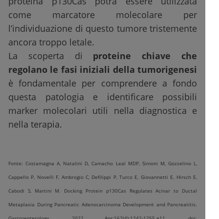
proteina p130Cas potrà essere utilizzata
come marcatore molecolare per
l’individuazione di questo tumore tristemente
ancora troppo letale.
La scoperta di
proteine chiave che
regolano le fasi iniziali della tumorigenesi
è fondamentale per comprendere a fondo
questa patologia e identificare possibili
marker molecolari utili nella diagnostica e
nella terapia.
Fonte: Costamagna A, Natalini D, Camacho Leal MDP, Simoni M, Gozzelino L,
Cappello P, Novelli F, Ambrogio C, Defilippi P, Turco E, Giovannetti E, Hirsch E,
Cabodi S, Martini M. Docking Protein p130Cas Regulates Acinar to Ductal
Metaplasia During Pancreatic Adenocarcinoma Development and Pancreatitis.
Gastroenterology. 2022 Apr;162(4):1242-1255.e11. doi: