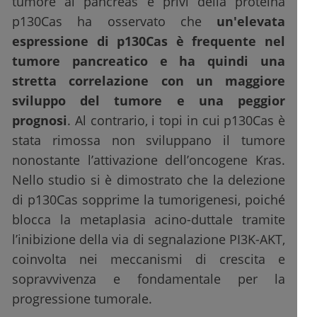
tumore al pancreas e privi della proteina
p130Cas ha osservato che
un'elevata
espressione di p130Cas è frequente nel
tumore pancreatico e ha quindi una
stretta correlazione con un maggiore
sviluppo del tumore e una peggior
prognosi
. Al contrario, i topi in cui p130Cas è
stata rimossa non sviluppano il tumore
nonostante l’attivazione dell’oncogene Kras.
Nello studio si è dimostrato che la delezione
di p130Cas sopprime la tumorigenesi, poiché
blocca la metaplasia acino-duttale tramite
l’inibizione della via di segnalazione PI3K-AKT,
coinvolta nei meccanismi di crescita e
sopravvivenza e fondamentale per la
progressione tumorale.