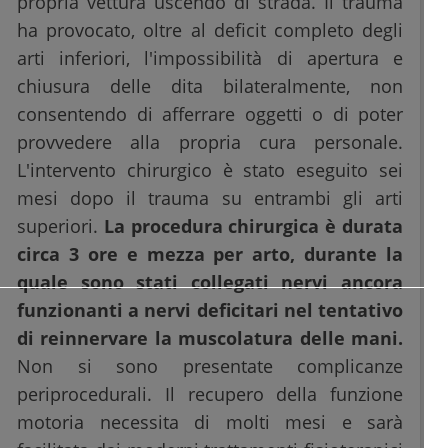
propria vettura uscendo di strada. Il trauma
ha provocato, oltre al deficit completo degli
arti inferiori, l'impossibilità di apertura e
chiusura delle dita bilateralmente, non
consentendo di afferrare oggetti o di poter
provvedere alla propria cura personale.
L'intervento chirurgico è stato eseguito sei
mesi dopo il trauma su entrambi gli arti
superiori.
La procedura chirurgica è durata
circa 3 ore e mezza per arto, durante la
quale sono stati collegati nervi ancora
funzionanti a nervi deficitari nel tentativo
di reinnervare la muscolatura delle mani.
Non si sono presentate complicanze
periprocedurali. Il recupero della funzione
motoria necessita di molti mesi e sarà