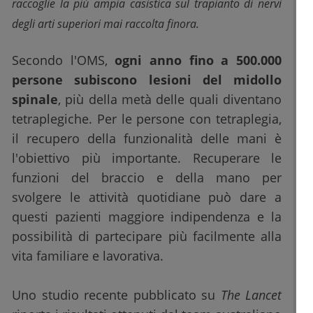
raccoglie la più ampia casistica sul trapianto di nervi
degli arti superiori mai raccolta finora.
Secondo l'OMS,
ogni anno fino a 500.000
persone subiscono lesioni del midollo
spinale
, più della metà delle quali diventano
tetraplegiche. Per le persone con tetraplegia,
il recupero della funzionalità delle mani è
l'obiettivo più importante. Recuperare le
funzioni del braccio e della mano per
svolgere le attività quotidiane può dare a
questi pazienti maggiore indipendenza e la
possibilità di partecipare più facilmente alla
vita familiare e lavorativa.
Uno studio recente pubblicato su
The Lancet