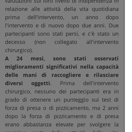
valutazioni sul loro livello di indipendenza in
relazione alle attività della vita quotidiana
prima dell'intervento, un anno dopo
l'intervento e di nuovo dopo due anni. Due
partecipanti sono stati persi, e c'è stato un
decesso (non collegato all'intervento
chirurgico).
A 24 mesi, sono stati osservati
miglioramenti significativi nella capacità
delle mani di raccogliere e rilasciare
diversi oggetti
. Prima dell'intervento
chirurgico, nessuno dei partecipanti era in
grado di ottenere un punteggio sui test di
forza di presa o di pizzicamento, ma 2 anni
dopo la forza di pizzicamento e di presa
erano abbastanza elevate per svolgere la