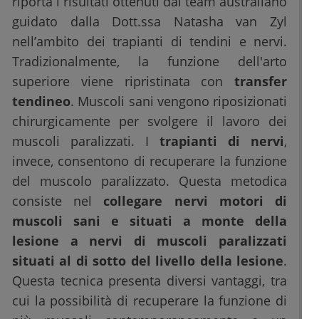
riporta i risultati ottenuti dal team australiano
guidato dalla Dott.ssa Natasha van Zyl
nell’ambito dei trapianti di tendini e nervi.
Tradizionalmente, la funzione dell'arto
superiore viene ripristinata con
transfer
tendineo
. Muscoli sani vengono riposizionati
chirurgicamente per svolgere il lavoro dei
muscoli paralizzati. I
trapianti di nervi
,
invece, consentono di recuperare la funzione
del muscolo paralizzato. Questa metodica
consiste nel
collegare nervi motori di
muscoli sani e situati a monte della
lesione a nervi di muscoli paralizzati
situati al di sotto del livello della lesione
.
Questa tecnica presenta diversi vantaggi, tra
cui la possibilità di recuperare la funzione di