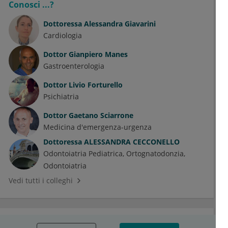
Conosci ...?
Dottoressa
Alessandra Giavarini
Cardiologia
Dottor
Gianpiero Manes
Gastroenterologia
Dottor
Livio Forturello
Psichiatria
Dottor
Gaetano Sciarrone
Medicina d'emergenza-urgenza
Dottoressa
ALESSANDRA CECCONELLO
Odontoiatria Pediatrica
Ortognatodonzia
Odontoiatria
Vedi tutti i colleghi
Discussioni