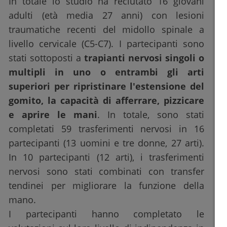
In totale lo studio ha reclutato 16 giovani
adulti (età media 27 anni) con lesioni
traumatiche recenti del midollo spinale a
livello cervicale (C5-C7). I partecipanti sono
stati sottoposti a
trapianti nervosi singoli o
multipli in uno o entrambi gli arti
superiori per ripristinare l'estensione del
gomito, la capacità di afferrare, pizzicare
e aprire le mani
. In totale, sono stati
completati 59 trasferimenti nervosi in 16
partecipanti (13 uomini e tre donne, 27 arti).
In 10 partecipanti (12 arti), i trasferimenti
nervosi sono stati combinati con transfer
tendinei per migliorare la funzione della
mano.
I partecipanti hanno completato le