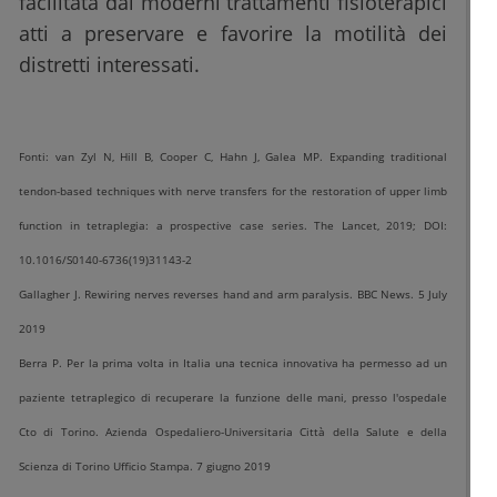
facilitata dai moderni trattamenti fisioterapici
atti a preservare e favorire la motilità dei
distretti interessati.
Fonti: van Zyl N, Hill B, Cooper C, Hahn J, Galea MP. Expanding traditional
tendon-based techniques with nerve transfers for the restoration of upper limb
function in tetraplegia: a prospective case series. The Lancet, 2019; DOI:
10.1016/S0140-6736(19)31143-2
Gallagher J. Rewiring nerves reverses hand and arm paralysis. BBC News. 5 July
2019
Berra P. Per la prima volta in Italia una tecnica innovativa ha permesso ad un
paziente tetraplegico di recuperare la funzione delle mani, presso l'ospedale
Cto di Torino. Azienda Ospedaliero-Universitaria Città della Salute e della
Scienza di Torino Ufficio Stampa. 7 giugno 2019