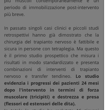
più muscoli contemporaneamente e un
periodo di immobilizzazione post-intervento
più breve.
In passato singoli casi clinici e piccoli studi
retrospettivi hanno già dimostrato che la
chirurgia del trapianto nervoso è fattibile e
sicura in persone con tetraplegia. Ma questo
è il primo studio prospettico che misura i
risultati in modo standardizzato e presenta
combinazioni di interventi di trapianto
nervoso e transfer tendineo.
Lo studio
evidenzia i progressi dei pazienti 24 mesi
dopo l'intervento in termini di forza
muscolare (tricipiti) e destrezza e presa
(flessori ed estensori delle dita).