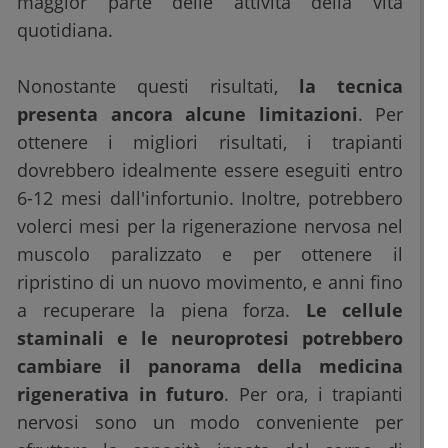
maggior parte delle attività della vita
quotidiana.
Nonostante questi risultati,
la tecnica
presenta ancora alcune limitazioni
. Per
ottenere i migliori risultati, i trapianti
dovrebbero idealmente essere eseguiti entro
6-12 mesi dall'infortunio. Inoltre, potrebbero
volerci mesi per la rigenerazione nervosa nel
muscolo paralizzato e per ottenere il
ripristino di un nuovo movimento, e anni fino
a recuperare la piena forza.
Le cellule
staminali e le neuroprotesi potrebbero
cambiare il panorama della medicina
rigenerativa in futuro
. Per ora, i trapianti
nervosi sono un modo conveniente per