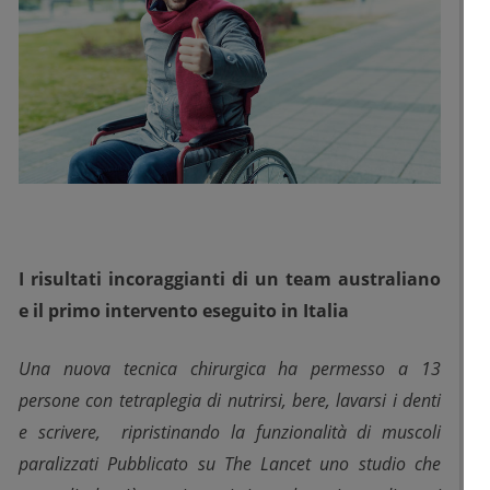
I risultati incoraggianti di un team australiano
e il primo intervento eseguito in Italia
Una nuova tecnica chirurgica ha permesso a 13
persone con tetraplegia di nutrirsi, bere, lavarsi i denti
e scrivere, ripristinando la funzionalità di muscoli
paralizzati Pubblicato su The Lancet uno studio che