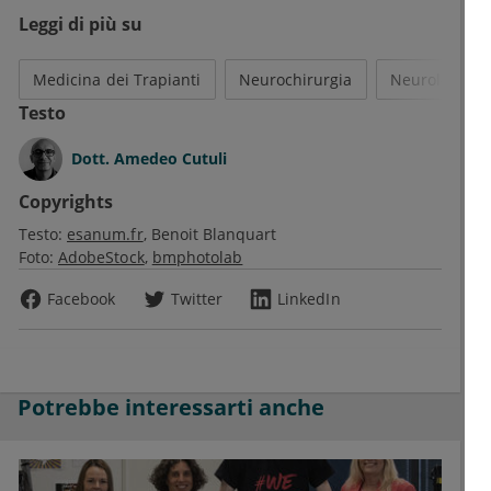
Leggi di più su
Medicina dei Trapianti
Neurochirurgia
Neurologia
Testo
Dott.
Amedeo Cutuli
Copyrights
Testo:
esanum.fr
Benoit Blanquart
Foto:
AdobeStock
bmphotolab
Facebook
Twitter
LinkedIn
Potrebbe interessarti anche