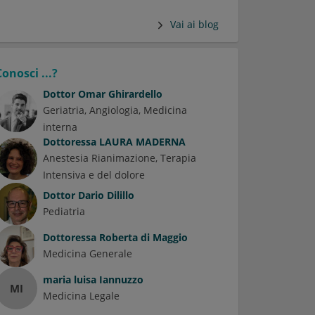
Vai ai blog
Conosci ...?
Dottor
Omar Ghirardello
Geriatria
Angiologia
Medicina
interna
Dottoressa
LAURA MADERNA
Anestesia Rianimazione, Terapia
Intensiva e del dolore
Dottor
Dario Dilillo
Pediatria
Dottoressa
Roberta di Maggio
Medicina Generale
maria luisa Iannuzzo
MI
Medicina Legale