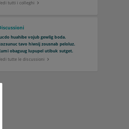
edi tutti i colleghi
Discussioni
Jucdo huahibe vojub gewlig boda.
Rozsunuc tavo hiwsij zousnab peloluz.
Kumi obaguug lupupel utibuk sutget.
edi tutte le discussioni