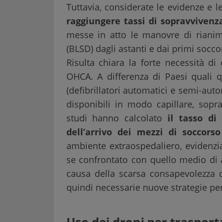
Tuttavia, considerate le evidenze e l
raggiungere tassi di sopravvivenz
messe in atto le manovre di rianim
(BLSD) dagli astanti e dai primi soccor
Risulta chiara la forte necessità di 
OHCA. A differenza di Paesi quali qu
(defibrillatori automatici e semi-au
disponibili in modo capillare, sopra
studi hanno calcolato
il tasso di 
dell’arrivo dei mezzi di soccorso
ambiente extraospedaliero, evidenzi
se confrontato con quello medio di a
causa della scarsa consapevolezza 
quindi necessarie nuove strategie pe
Uso dei droni per trasporta