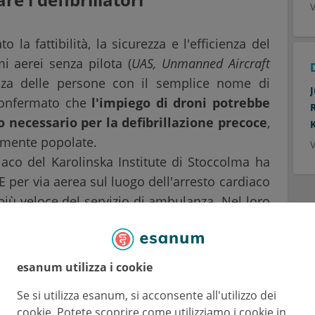
V
 la fattibilità, la sicurezza e l'efficienza del
i aerei senza pilota (
UAS, Unmanned Aircraft
anza delle persone con il semplice nome di
confermato che
l'impiego di droni potrebbe
o necessario per la defibrillazione precoce
,
samente popolate.
V
diaco del Karolinska Institute di Stoccolma ha
 per via aerea sul luogo dell'arresto cardiaco
più veloce del servizio di ambulanza. Nel loro
integrare il DAE-UAS nella normale catena di
 spinto l'European Resuscitation Council e
esanum utilizza i cookie
n Resuscitation a prendere in considerazione
Se si utilizza esanum, si acconsente all'utilizzo dei
e loro recenti linee guida.
cookie. Potete scoprire come utilizziamo i cookie in