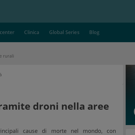
center
Clinica
Global Series
Blog
e rurali
à
ramite droni nella aree
principali cause di morte nel mondo, con