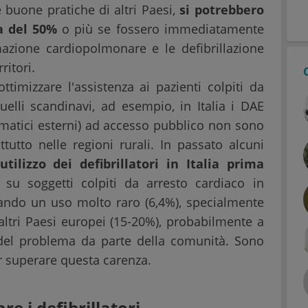
e buone pratiche di altri Paesi,
si potrebbero
a del 50%
o più se fossero immediatamente
azione cardiopolmonare e le defibrillazione
ritori.
ottimizzare l'assistenza ai pazienti colpiti da
elli scandinavi, ad esempio, in Italia i DAE
tomatici esterni) ad accesso pubblico non sono
ttutto nelle regioni rurali. In passato alcuni
utilizzo dei defibrillatori in Italia prima
su soggetti colpiti da arresto cardiaco in
ando un uso molto raro (6,4%), specialmente
ltri Paesi europei (15-20%), probabilmente a
del problema da parte della comunità. Sono
r superare questa carenza.
re i defibrillatori