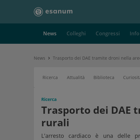
News
Colleghi
Congressi
Info
News
Trasporto dei DAE tramite droni nella are
Ricerca
Attualità
Biblioteca
Curiosit
Ricerca
Trasporto dei DAE t
rurali
L'arresto cardiaco è una delle 