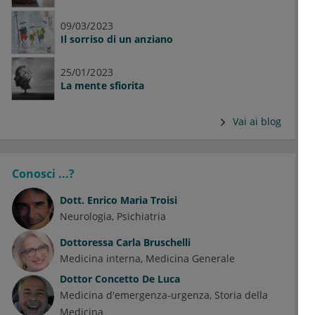
09/03/2023
Il sorriso di un anziano
25/01/2023
La mente sfiorita
Vai ai blog
Conosci ...?
Dott.
Enrico Maria Troisi
Neurologia
Psichiatria
Dottoressa
Carla Bruschelli
Medicina interna
Medicina Generale
Dottor
Concetto De Luca
Medicina d'emergenza-urgenza
Storia della
Medicina