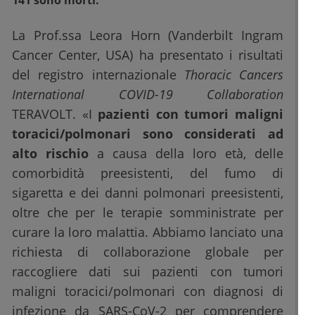
141 sono morti.
La Prof.ssa Leora Horn (Vanderbilt Ingram
Cancer Center, USA) ha presentato i risultati
del registro internazionale
Thoracic Cancers
International COVID-19 Collaboration
TERAVOLT. «I
pazienti con tumori maligni
toracici/polmonari sono considerati ad
alto rischio
a causa della loro età, delle
comorbidità preesistenti, del fumo di
sigaretta e dei danni polmonari preesistenti,
oltre che per le terapie somministrate per
curare la loro malattia. Abbiamo lanciato una
richiesta di collaborazione globale per
raccogliere dati sui pazienti con tumori
maligni toracici/polmonari con diagnosi di
infezione da SARS-CoV-2 per comprendere