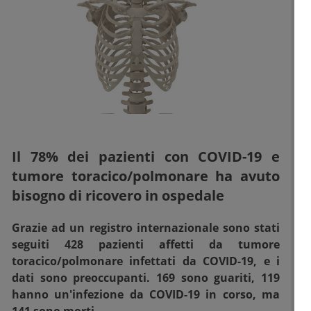
Il 78% dei pazienti con COVID-19 e
tumore toracico/polmonare ha avuto
bisogno di ricovero in ospedale
Grazie ad un registro internazionale sono stati
seguiti 428 pazienti affetti da tumore
toracico/polmonare infettati da COVID-19, e i
dati sono preoccupanti. 169 sono guariti, 119
hanno un'infezione da COVID-19 in corso, ma