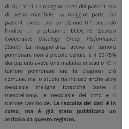
di 70,2 anni. La maggior parte dei pazienti era
di sesso maschile. La maggior parte dei
pazienti aveva una condizione 0-1 secondo
l’indice di prestazione ECOG-PS (
Eastern
Cooperative Oncology Group Performance
Status
). La maggioranza aveva un tumore
polmonare non a piccole cellule, e il 60-75%
dei pazienti aveva una malattia in stadio IV. Il
tumore polmonare era la diagnosi più
comune, ma lo studio ha incluso anche altre
neoplasie maligne toraciche come il
mesotelioma, le neoplasie del timo e il
tumore carcinoide.
La raccolta dei dati è in
corso, ma è già stato pubblicato un
articolo da questo registro.