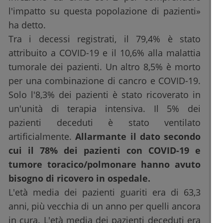
l'impatto su questa popolazione di pazienti»
ha detto.
Tra i decessi registrati, il 79,4% è stato
attribuito a COVID-19 e il 10,6% alla malattia
tumorale dei pazienti. Un altro 8,5% è morto
per una combinazione di cancro e COVID-19.
Solo l'8,3% dei pazienti è stato ricoverato in
un'unità di terapia intensiva. Il 5% dei
pazienti deceduti è stato ventilato
artificialmente.
Allarmante il dato secondo
cui il 78% dei pazienti con COVID-19 e
tumore toracico/polmonare hanno avuto
bisogno di ricovero in ospedale.
L'età media dei pazienti guariti era di 63,3
anni, più vecchia di un anno per quelli ancora
in cura. L'età media dei pazienti deceduti era