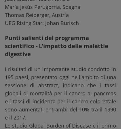
María Jesús Perugorria, Spagna
Thomas Reiberger, Austria
UEG Rising Star: Johan Burisch
Punti salienti del programma
scientifico - L’impatto delle malattie
digestive
I risultati di un importante studio condotto in
195 paesi, presentato oggi nell'ambito di una
sessione di abstract, indicano che i tassi
globali di mortalità per il cancro al pancreas
e i tassi di incidenza per il cancro colorettale
sono aumentati entrambi del 10% tra il 1990
e il 2017.
Lo studio Global Burden of Disease è il primo