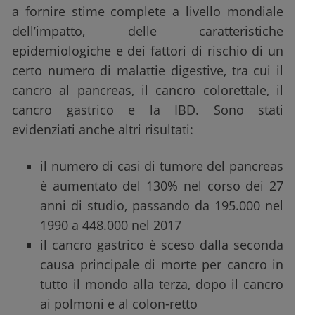
a fornire stime complete a livello mondiale
dell’impatto, delle caratteristiche
epidemiologiche e dei fattori di rischio di un
certo numero di malattie digestive, tra cui il
cancro al pancreas, il cancro colorettale, il
cancro gastrico e la IBD. Sono stati
evidenziati anche altri risultati:
il numero di casi di tumore del pancreas
è aumentato del 130% nel corso dei 27
anni di studio, passando da 195.000 nel
1990 a 448.000 nel 2017
il cancro gastrico è sceso dalla seconda
causa principale di morte per cancro in
tutto il mondo alla terza, dopo il cancro
ai polmoni e al colon-retto