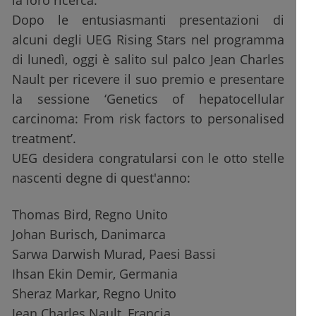
la loro ricerca.
Dopo le entusiasmanti presentazioni di
alcuni degli UEG Rising Stars nel programma
di lunedì, oggi è salito sul palco Jean Charles
Nault per ricevere il suo premio e presentare
la sessione ‘Genetics of hepatocellular
carcinoma: From risk factors to personalised
treatment’.
UEG desidera congratularsi con le otto stelle
nascenti degne di quest'anno:
Thomas Bird, Regno Unito
Johan Burisch, Danimarca
Sarwa Darwish Murad, Paesi Bassi
Ihsan Ekin Demir, Germania
Sheraz Markar, Regno Unito
Jean Charles Nault, Francia