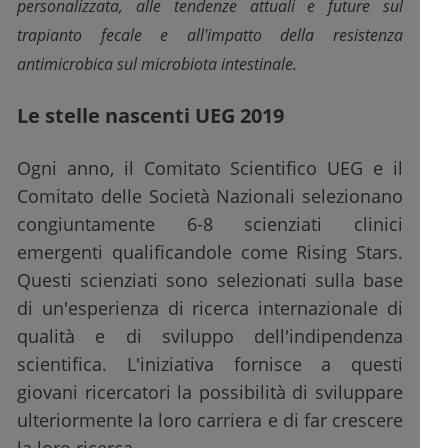
personalizzata, alle tendenze attuali e future sul
trapianto fecale e all'impatto della resistenza
antimicrobica sul microbiota intestinale.
Le stelle nascenti UEG 2019
Ogni anno, il Comitato Scientifico UEG e il
Comitato delle Società Nazionali selezionano
congiuntamente 6-8 scienziati clinici
emergenti qualificandole come Rising Stars.
Questi scienziati sono selezionati sulla base
di un'esperienza di ricerca internazionale di
qualità e di sviluppo dell'indipendenza
scientifica. L'iniziativa fornisce a questi
giovani ricercatori la possibilità di sviluppare
ulteriormente la loro carriera e di far crescere