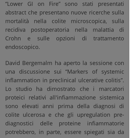
“Lower GI on Fire” sono stati presentati
abstract che presentano nuove ricerche sulla
mortalità nella colite microscopica, sulla
recidiva postoperatoria nella malattia di
Crohn e sulle opzioni di trattamento
endoscopico.
David Bergemalm ha aperto la sessione con
una discussione sui “Markers of systemic
inflammation in preclinical ulcerative colitis”.
Lo studio ha dimostrato che i marcatori
proteici relativi all'infiammazione sistemica
sono elevati anni prima della diagnosi di
colite ulcerosa e che gli upregulation pre-
diagnostici delle proteine infiammatorie
potrebbero, in parte, essere spiegati sia da