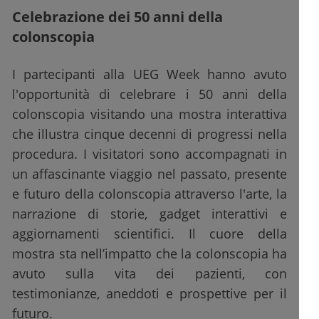
Celebrazione dei 50 anni della
colonscopia
I partecipanti alla UEG Week hanno avuto
l'opportunità di celebrare i 50 anni della
colonscopia visitando una mostra interattiva
che illustra cinque decenni di progressi nella
procedura. I visitatori sono accompagnati in
un affascinante viaggio nel passato, presente
e futuro della colonscopia attraverso l'arte, la
narrazione di storie, gadget interattivi e
aggiornamenti scientifici. Il cuore della
mostra sta nell’impatto che la colonscopia ha
avuto sulla vita dei pazienti, con
testimonianze, aneddoti e prospettive per il
futuro.