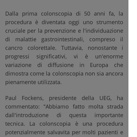
Dalla prima colonscopia di 50 anni fa, la
procedura è diventata oggi uno strumento
cruciale per la prevenzione e l'individuazione
di malattie gastrointestinali, compreso il
cancro colorettale. Tuttavia, nonostante i
progressi significativi, vi è un'enorme
variazione di diffusione in Europa che
dimostra come la colonscopia non sia ancora
pienamente utilizzata.
Paul Fockens, presidente della UEG, ha
commentato: "Abbiamo fatto molta strada
dall'introduzione di questa importante
tecnica. La colonscopia è una procedura
potenzialmente salvavita per molti pazienti e