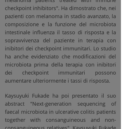
melanoma patients treated with immune
checkpoint inhibitors". Ha dimostrato che, nei
pazienti con melanoma in stadio avanzato, la
composizione e la funzione del microbiota
intestinale influenza il tasso di risposta e la
sopravvivenza del paziente in terapia con
inibitori dei checkpoint immunitari. Lo studio
ha anche evidenziato che modificazioni del
microbiota prima della terapia con inibitori
dei checkpoint immunitari possono
aumentare ulteriormente i tassi di risposta.
Kaysuyuki Fukade ha poi presentato il suo
abstract "Next-generation sequencing of
faecal microbiota in ulcerative colitis patients
together with consanguineous and non-
consanguineous relatives". Kaysuyuki Fukade