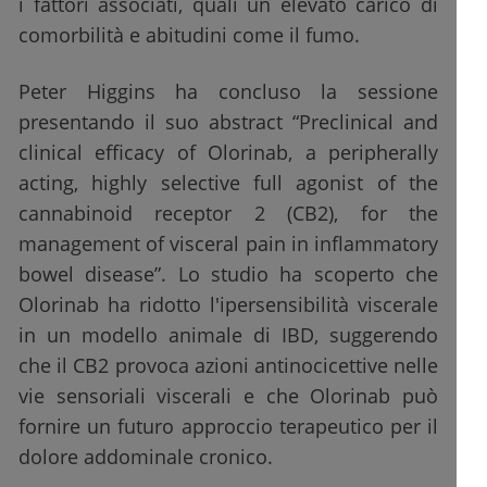
i fattori associati, quali un elevato carico di
comorbilità e abitudini come il fumo.
Peter Higgins ha concluso la sessione
presentando il suo abstract “Preclinical and
clinical efficacy of Olorinab, a peripherally
acting, highly selective full agonist of the
cannabinoid receptor 2 (CB2), for the
management of visceral pain in inflammatory
bowel disease”. Lo studio ha scoperto che
Olorinab ha ridotto l'ipersensibilità viscerale
in un modello animale di IBD, suggerendo
che il CB2 provoca azioni antinocicettive nelle
vie sensoriali viscerali e che Olorinab può
fornire un futuro approccio terapeutico per il
dolore addominale cronico.