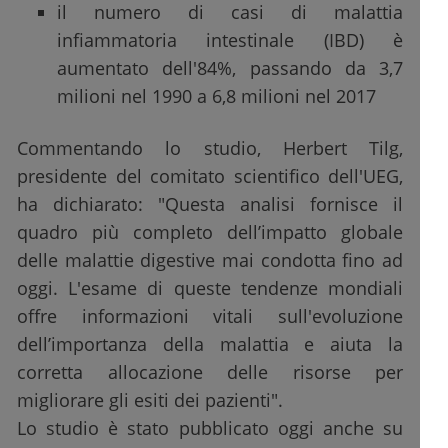
il numero di casi di malattia
infiammatoria intestinale (IBD) è
aumentato dell'84%, passando da 3,7
milioni nel 1990 a 6,8 milioni nel 2017
Commentando lo studio, Herbert Tilg,
presidente del comitato scientifico dell'UEG,
ha dichiarato: "Questa analisi fornisce il
quadro più completo dell’impatto globale
delle malattie digestive mai condotta fino ad
oggi. L'esame di queste tendenze mondiali
offre informazioni vitali sull'evoluzione
dell’importanza della malattia e aiuta la
corretta allocazione delle risorse per
migliorare gli esiti dei pazienti".
Lo studio è stato pubblicato oggi anche su