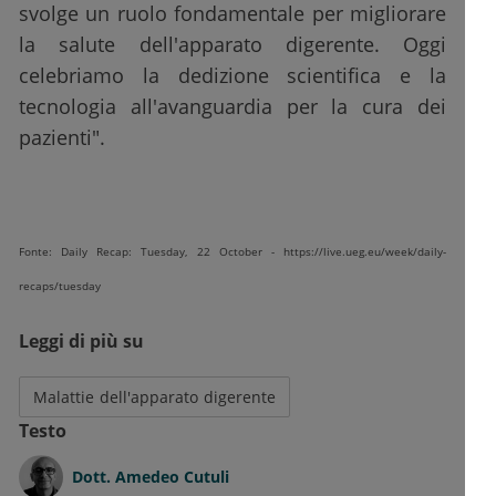
svolge un ruolo fondamentale per migliorare
la salute dell'apparato digerente. Oggi
celebriamo la dedizione scientifica e la
tecnologia all'avanguardia per la cura dei
pazienti".
Fonte: Daily Recap: Tuesday, 22 October - https://live.ueg.eu/week/daily-
recaps/tuesday
Leggi di più su
Malattie dell'apparato digerente
Testo
Dott.
Amedeo Cutuli