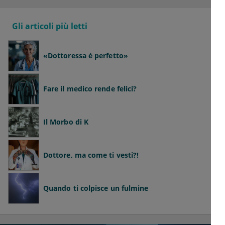
Gli articoli più letti
«Dottoressa è perfetto»
Fare il medico rende felici?
Il Morbo di K
Dottore, ma come ti vesti?!
Quando ti colpisce un fulmine