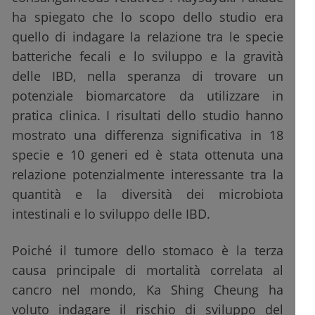
ha spiegato che lo scopo dello studio era
quello di indagare la relazione tra le specie
batteriche fecali e lo sviluppo e la gravità
delle IBD, nella speranza di trovare un
potenziale biomarcatore da utilizzare in
pratica clinica. I risultati dello studio hanno
mostrato una differenza significativa in 18
specie e 10 generi ed è stata ottenuta una
relazione potenzialmente interessante tra la
quantità e la diversità dei microbiota
intestinali e lo sviluppo delle IBD.
Poiché il tumore dello stomaco è la terza
causa principale di mortalità correlata al
cancro nel mondo, Ka Shing Cheung ha
voluto indagare il rischio di sviluppo del