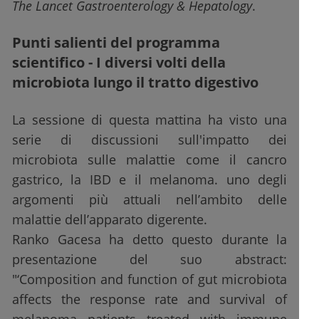
The Lancet Gastroenterology & Hepatology
.
Punti salienti del programma
scientifico - I diversi volti della
microbiota lungo il tratto digestivo
La sessione di questa mattina ha visto una
serie di discussioni sull'impatto dei
microbiota sulle malattie come il cancro
gastrico, la IBD e il melanoma. uno degli
argomenti più attuali nell’ambito delle
malattie dell’apparato digerente.
Ranko Gacesa ha detto questo durante la
presentazione del suo abstract:
"‘Composition and function of gut microbiota
affects the response rate and survival of