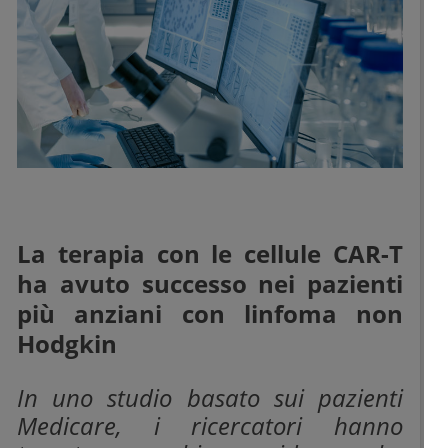
La terapia con le cellule CAR-T
ha avuto successo nei pazienti
più anziani con linfoma non
Hodgkin
In uno studio basato sui pazienti
Medicare, i ricercatori hanno