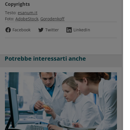
Copyrights
Testo:
esanum.it
Foto:
AdobeStock
Gorodenkoff
Facebook
Twitter
LinkedIn
Potrebbe interessarti anche