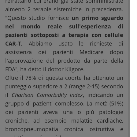
refrattario cui erano già state somministrate
almeno 2 terapie sistemiche in precedenza.
"Questo studio fornisce
un primo sguardo
nel mondo reale sull'esperienza di
pazienti sottoposti a terapia con cellule
CAR-T
. Abbiamo usato le richieste di
assistenza dei pazienti Medicare dopo
l'approvazione del prodotto da parte della
FDA", ha detto il dottor Kilgore.
Oltre il 78% di questa coorte ha ottenuto un
punteggio superiore a 2 (range 2-15) secondo
il
Charlson Comorbidity Index
, indicando un
gruppo di pazienti complesso. La metà (51%)
dei pazienti aveva una o più patologie
croniche, ad esempio malattie cardiache,
broncopneumopatia cronica ostruttiva e