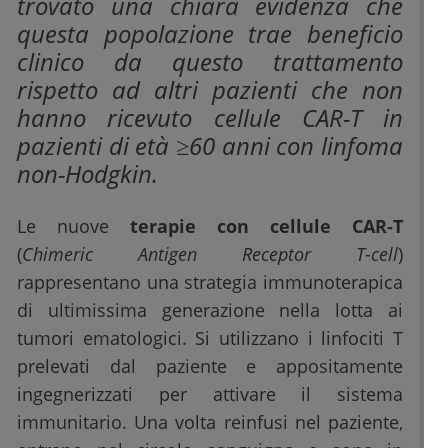
trovato una chiara evidenza che
questa popolazione trae beneficio
clinico da questo trattamento
rispetto ad altri pazienti che non
hanno ricevuto cellule CAR-T in
pazienti di età ≥60 anni con linfoma
non-Hodgkin.
Le nuove
terapie con cellule CAR-T
(
Chimeric Antigen Receptor T-cell
)
rappresentano una strategia immunoterapica
di ultimissima generazione nella lotta ai
tumori ematologici. Si utilizzano i linfociti T
prelevati dal paziente e appositamente
ingegnerizzati per attivare il sistema
immunitario. Una volta reinfusi nel paziente,