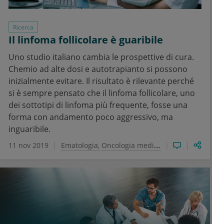
Ricerca
Il linfoma follicolare è guaribile
Uno studio italiano cambia le prospettive di cura.
Chemio ad alte dosi e autotrapianto si possono
inizialmente evitare. Il risultato è rilevante perché
si è sempre pensato che il linfoma follicolare, uno
dei sottotipi di linfoma più frequente, fosse una
forma con andamento poco aggressivo, ma
inguaribile.
11 nov 2019
Ematologia
Oncologia medica