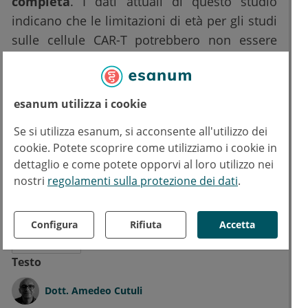
completa
. I dati attuali di questo studio
indicano che le limitazioni di età per gli studi
sulle cellule CAR-T potrebbero non essere
necessarie.
esanum utilizza i cookie
Fonte: Kilgore K, et al. Medicare Patients Receiving Chimeric Antigen Receptor T-
Se si utilizza esanum, si acconsente all'utilizzo dei
Cell Therapy for Non-Hodgkin Lymphoma: A First Real-World Look at Patient
cookie. Potete scoprire come utilizziamo i cookie in
Characteristics, Healthcare Utilization and Costs. Abstract 793, 61st ASH Annual
dettaglio e come potete opporvi al loro utilizzo nei
Meeting, Orlando, FL, USA, 7-10 December 2019.
nostri
regolamenti sulla protezione dei dati
.
Leggi di più su
Configura
Rifiuta
Accetta
Ematologia
Testo
Dott.
Amedeo Cutuli