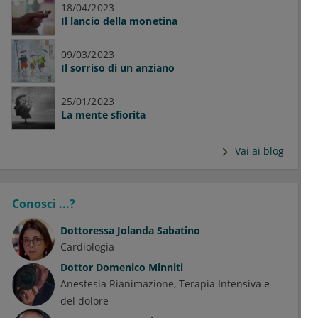
18/04/2023
Il lancio della monetina
09/03/2023
Il sorriso di un anziano
25/01/2023
La mente sfiorita
Vai ai blog
Conosci ...?
Dottoressa
Jolanda Sabatino
Cardiologia
Dottor
Domenico Minniti
Anestesia Rianimazione, Terapia Intensiva e
del dolore