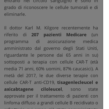
entrano nel circolo sanguigno e sono in
grado di riconoscere le cellule tumorali e di
eliminarle.
Il dottor Karl M. Kilgore recentemente ha
riferito di
207 pazienti Medicare
(un
programma di assicurazione medica
amministrato dal governo degli Stati Uniti,
riguardante le persone dai 65 anni in su)
sottoposti a terapia con cellule CAR-T (età
media 71 anni, 60% uomini, 87% caucasici). A
metà del 2017, le due diverse terapie con
cellule CAR-T anti-CD19,
tisagenlecleucel e
axicabtagene ciloleucel
, sono state
approvate per il trattamento di pazienti con
linfoma diffuso a grandi cellule B recidivato o