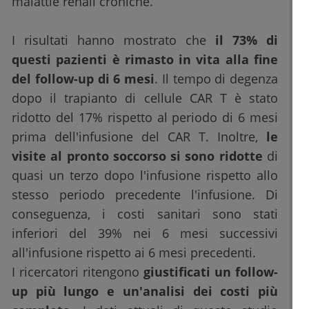
malattie renali croniche.
I risultati hanno mostrato che
il 73% di
questi pazienti è rimasto in vita alla fine
del follow-up di 6 mesi
. Il tempo di degenza
dopo il trapianto di cellule CAR T è stato
ridotto del 17% rispetto al periodo di 6 mesi
prima dell'infusione del CAR T. Inoltre,
le
visite al pronto soccorso si sono ridotte
di
quasi un terzo dopo l'infusione rispetto allo
stesso periodo precedente l'infusione. Di
conseguenza, i costi sanitari sono stati
inferiori del 39% nei 6 mesi successivi
all'infusione rispetto ai 6 mesi precedenti.
I ricercatori ritengono
giustificati un follow-
up più lungo e un'analisi dei costi più