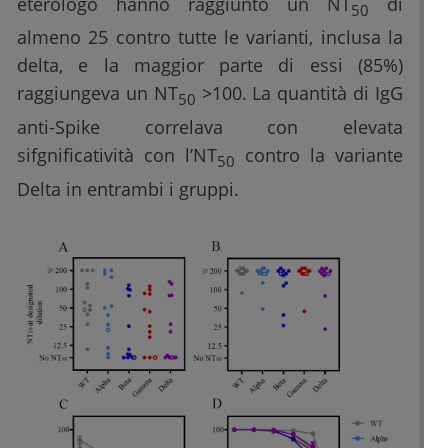
eterologo hanno raggiunto un NT
di
50
almeno 25 contro tutte le varianti, inclusa la
delta, e la maggior parte di essi (85%)
raggiungeva un NT
>100. La quantità di IgG
50
anti-Spike correlava con elevata
sifgnificatività con l’NT
contro la variante
50
Delta in entrambi i gruppi.