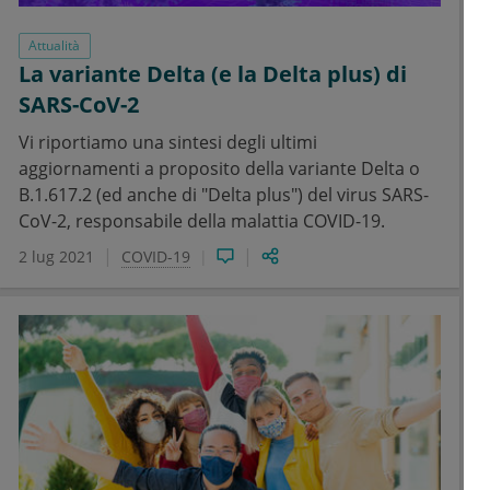
Attualità
La variante Delta (e la Delta plus) di
SARS-CoV-2
Vi riportiamo una sintesi degli ultimi
aggiornamenti a proposito della variante Delta o
B.1.617.2 (ed anche di "Delta plus") del virus SARS-
CoV-2, responsabile della malattia COVID-19.
2 lug 2021
COVID-19