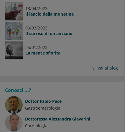
18/04/2023
Il lancio della monetina
09/03/2023
Il sorriso di un anziano
25/01/2023
La mente sfiorita
Vai ai blog
Conosci ...?
Dottor
Fabio Pace
Gastroenterologia
Dottoressa
Alessandra Giavarini
Cardiologia