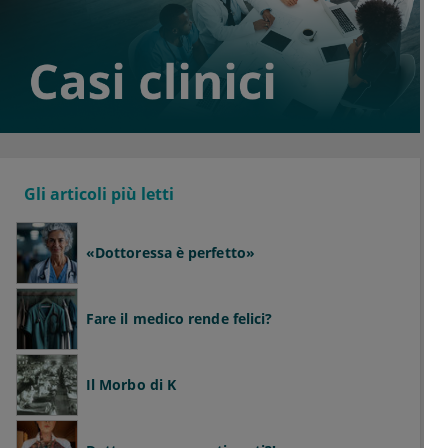
Gli articoli più letti
«Dottoressa è perfetto»
Fare il medico rende felici?
Il Morbo di K