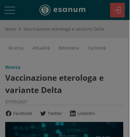
News
Vaccinazione eterologa e variante Delta
Ricerca
Attualità
Biblioteca
Curiosità
Ricerca
Vaccinazione eterologa e
variante Delta
07/09/2021
Facebook
Twitter
LinkedIn