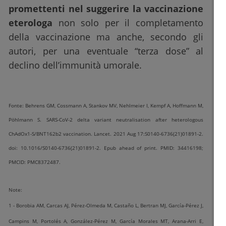
promettenti nel suggerire la vaccinazione
eterologa
non solo per il completamento
della vaccinazione ma anche, secondo gli
autori, per una eventuale “terza dose” al
declino dell’immunità umorale.
Fonte: Behrens GM, Cossmann A, Stankov MV, Nehlmeier I, Kempf A, Hoffmann M,
Pöhlmann S. SARS-CoV-2 delta variant neutralisation after heterologous
ChAdOx1-S/BNT162b2 vaccination. Lancet. 2021 Aug 17:S0140-6736(21)01891-2.
doi: 10.1016/S0140-6736(21)01891-2. Epub ahead of print. PMID: 34416198;
PMCID: PMC8372487.
Note:
1 - Borobia AM, Carcas AJ, Pérez-Olmeda M, Castaño L, Bertran MJ, García-Pérez J,
Campins M, Portolés A, González-Pérez M, García Morales MT, Arana-Arri E,