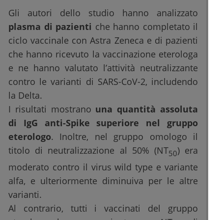
Gli autori dello studio hanno analizzato
plasma di pazienti
che hanno completato il
ciclo vaccinale con Astra Zeneca e di pazienti
che hanno ricevuto la vaccinazione eterologa
e ne hanno valutato l’attività neutralizzante
contro le varianti di SARS-CoV-2, includendo
la Delta.
I risultati mostrano
una quantità assoluta
di IgG anti-Spike superiore nel gruppo
eterologo
. Inoltre, nel gruppo omologo il
titolo di neutralizzazione al 50% (NT
) era
50
moderato contro il virus wild type e variante
alfa, e ulteriormente diminuiva per le altre
varianti.
Al contrario, tutti i vaccinati del gruppo