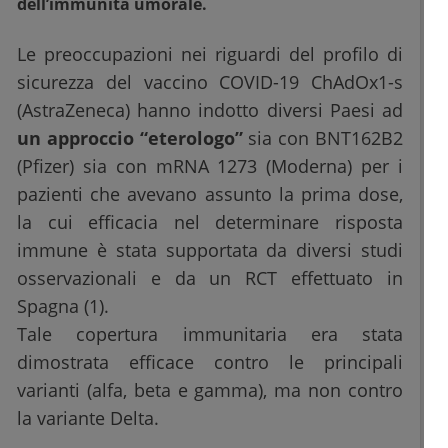
dell’immunità umorale.
Le preoccupazioni nei riguardi del profilo di
sicurezza del vaccino COVID-19 ChAdOx1-s
(AstraZeneca) hanno indotto diversi Paesi ad
un approccio “eterologo”
sia con BNT162B2
(Pfizer) sia con mRNA 1273 (Moderna) per i
pazienti che avevano assunto la prima dose,
la cui efficacia nel determinare risposta
immune è stata supportata da diversi studi
osservazionali e da un RCT effettuato in
Spagna (1).
Tale copertura immunitaria era stata
dimostrata efficace contro le principali
varianti (alfa, beta e gamma), ma non contro
la variante Delta.