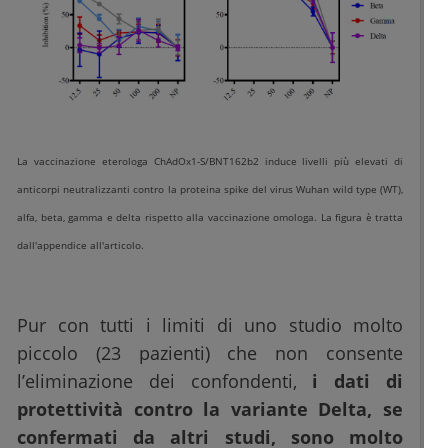
La vaccinazione eterologa ChAdOx1-S/BNT162b2 induce livelli più elevati di
anticorpi neutralizzanti contro la proteina spike del virus Wuhan wild type (WT),
alfa, beta, gamma e delta rispetto alla vaccinazione omologa. La figura è tratta
dall'appendice all'articolo.
Pur con tutti i limiti di uno studio molto
piccolo (23 pazienti) che non consente
l’eliminazione dei confondenti,
i dati di
protettività contro la variante Delta, se
confermati da altri studi, sono molto