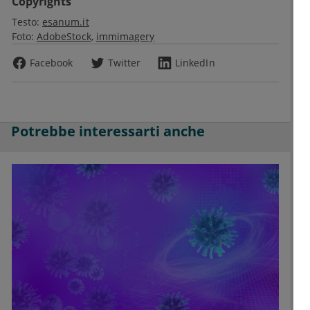
Copyrights
Testo:
esanum.it
Foto:
AdobeStock
immimagery
Facebook
Twitter
LinkedIn
Potrebbe interessarti anche