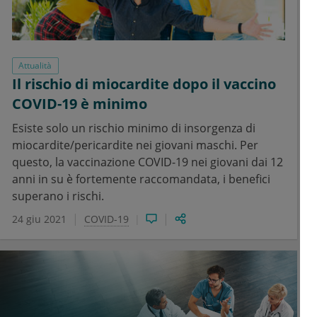
Attualità
Il rischio di miocardite dopo il vaccino
COVID-19 è minimo
Esiste solo un rischio minimo di insorgenza di
miocardite/pericardite nei giovani maschi. Per
questo, la vaccinazione COVID-19 nei giovani dai 12
anni in su è fortemente raccomandata, i benefici
superano i rischi.
24 giu 2021
COVID-19